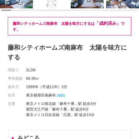
「成約済み」
藤和シティホームズ南麻布 太陽を味方にするは
で
す。
藤和シティホームズ南麻布 太陽を味方に
する
間取り
2LDK
専有面積
60.39㎡
築年月
1999年（平成11年）3月
住所
東京都港区南麻布
[地図]
交通
東京メトロ南北線「麻布十番」駅 徒歩3分
都営大江戸線「麻布十番」駅 徒歩6分
東京メトロ日比谷線「広尾」駅 徒歩14分
みどころ