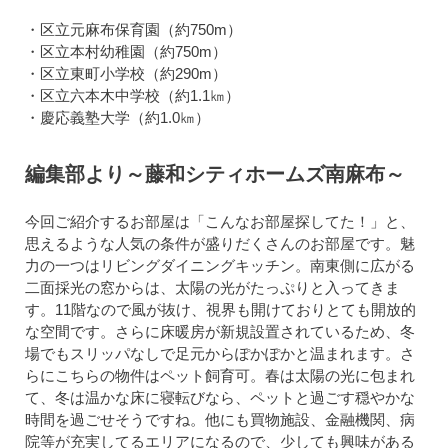
・区立元麻布保育園（約750m）
・区立本村幼稚園（約750m）
・区立東町小学校（約290m）
・区立六本木中学校（約1.1㎞）
・慶応義塾大学（約1.0㎞）
編集部より～藤和シティホームズ南麻布～
今回ご紹介するお部屋は「こんなお部屋探してた！」と、
思えるような人気の条件が盛りだくさんのお部屋です。魅
力の一つはリビングダイニングキッチン。南東側に広がる
二面採光の窓からは、太陽の光がたっぷりと入ってきま
す。11階なので風が抜け、視界も開けておりとても開放的
な空間です。さらに床暖房が新規設置されているため、冬
場でもスリッパなしで足元からぽかぽかと温まれます。さ
らにこちらの物件はペット飼育可。春は太陽の光に包まれ
て、冬は温かな床に寝転びなら、ペットと過ごす穏やかな
時間を過ごせそうですね。他にも買物施設、金融機関、病
院等が充実してるエリアになるので、少しても興味がある