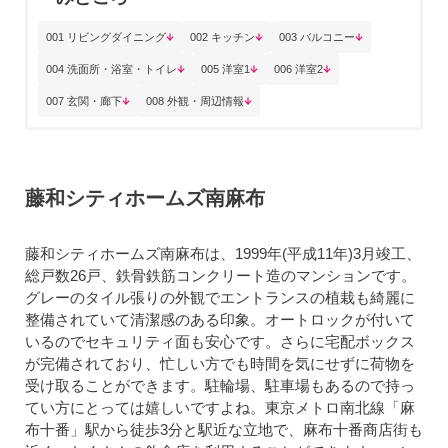
001 リビングダイニング
002 キッチン
003 バルコニー
004 洗面所・浴室・トイレ
005 洋室1
006 洋室2
007 玄関・廊下
008 外観・周辺情報
藤和シティホームズ南麻布
藤和シティホームズ南麻布は、1999年(平成11年)3月竣工、
総戸数26戸、鉄骨鉄筋コンクリート造のマンションです。
グレーのタイル張りの外観でエントランスの植栽も綺麗に
整備されていて清潔感のある印象。オートロックが付いて
いるのでセキュリティ面も安心です。さらに宅配ボックス
が完備されており、忙しい方でも時間を気にせずに荷物を
受け取ることができます。駐輪場、駐車場もあるので持っ
てい方にとっては嬉しいですよね。東京メトロ南北線「麻
布十番」駅から徒歩3分と駅近な立地で、麻布十番商店街も