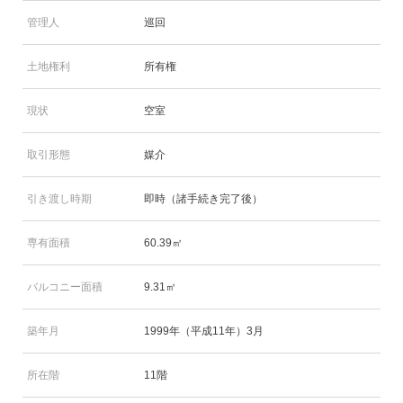
管理人
巡回
土地権利
所有権
現状
空室
取引形態
媒介
引き渡し時期
即時（諸手続き完了後）
専有面積
60.39㎡
バルコニー面積
9.31㎡
築年月
1999年（平成11年）3月
所在階
11階