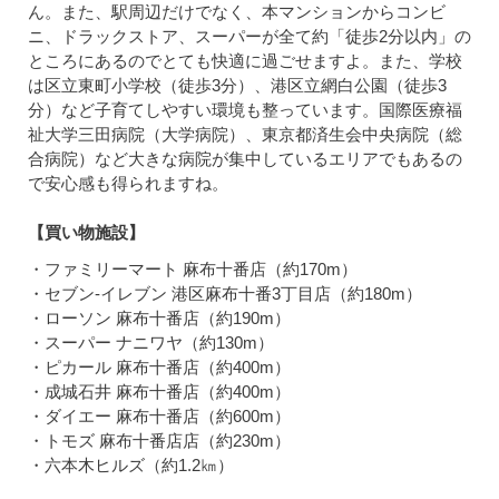
ん。また、駅周辺だけでなく、本マンションからコンビ
ニ、ドラックストア、スーパーが全て約「徒歩2分以内」の
ところにあるのでとても快適に過ごせますよ。また、学校
は区立東町小学校（徒歩3分）、港区立網白公園（徒歩3
分）など子育てしやすい環境も整っています。国際医療福
祉大学三田病院（大学病院）、東京都済生会中央病院（総
合病院）など大きな病院が集中しているエリアでもあるの
で安心感も得られますね。
【買い物施設】
・ファミリーマート 麻布十番店（約170m）
・セブン-イレブン 港区麻布十番3丁目店（約180m）
・ローソン 麻布十番店（約190m）
・スーパー ナニワヤ（約130m）
・ピカール 麻布十番店（約400m）
・成城石井 麻布十番店（約400m）
・ダイエー 麻布十番店（約600m）
・トモズ 麻布十番店店（約230m）
・六本木ヒルズ（約1.2㎞）