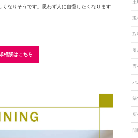
土
しくなりそうです。思わず人に自慢したくなります
現
取
引
却相談はこちら
専
バ
築
所
間