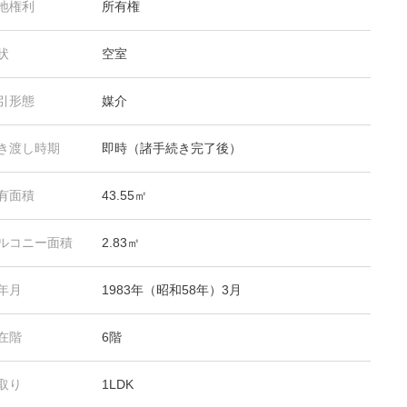
地権利
所有権
状
空室
引形態
媒介
き渡し時期
即時（諸手続き完了後）
有面積
43.55㎡
ルコニー面積
2.83㎡
年月
1983年（昭和58年）3月
在階
6階
取り
1LDK