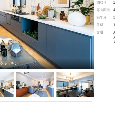
間取り
専有面積
築年月
住所
交通
ングキッチン