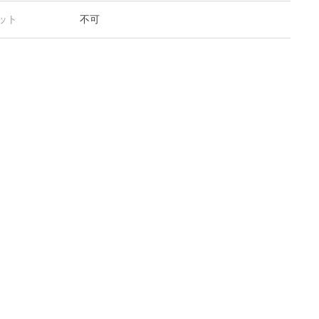
ット
不可