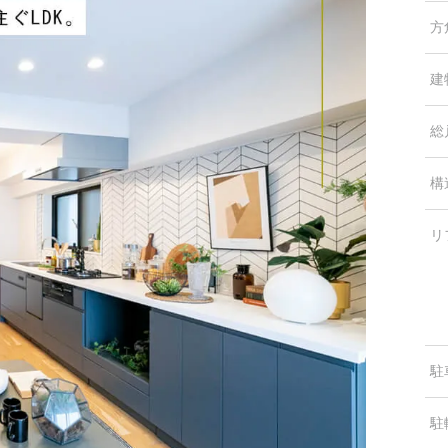
方
建
総
構
リ
駐
駐