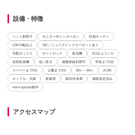
設備・特徴
ペット飼育可
モニター付インターホン
対面キッチン
LDK15帖以上
SIC／シューズインクローゼットあり
宅配ボックス
オートロック
食洗機
3口以上コンロ
浴室乾燥機
追い焚き
複数路線利用可
学校まで5分
スーパーまで5分
公園まで3分
50㎡～69㎡
2LDK
カップル・夫婦
新耐震
築20年未満
価格改定済み
more quickly物件
アクセスマップ