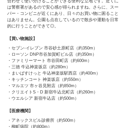
合わせて使い分けることができる便利な立地です。近くに
は警察署があるので安心感が得られますね。さらに、スー
パー・コンビニが近くにあり、日々のお買い物に困ること
はありません。公園も点在しているので散歩や運動を日常
的に行うことができて◎。
【買い物施設】
・セブン-イレブン 市谷砂土原町店（約350m）
・ローソン DNP市谷加賀町ビル店（約350m）
・ファミリーマート 市谷田町店（約600m）
・三徳 牛込神楽坂店（約280m）
・まいばすけっと 牛込神楽坂駅西店（約400m）
・キッチンコート 神楽坂店（約550m）
・マルエツ 市ヶ谷見附店（約850m）
・クリエイトS・D 新宿牛込北町店（約260m）
・ウエルシア 新宿牛込店（約500m）
【医療機関】
・アネックスビル診療所（約500m）
・柳町病院（約800m）