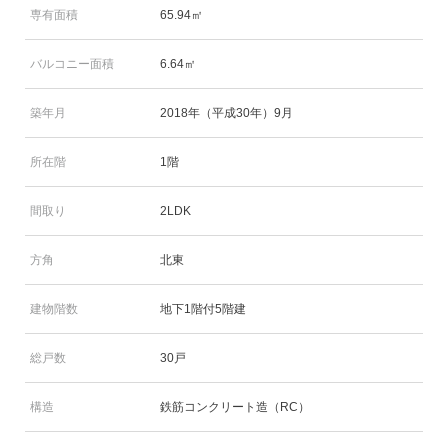
専有面積
65.94㎡
バルコニー面積
6.64㎡
築年月
2018年（平成30年）9月
所在階
1階
間取り
2LDK
方角
北東
建物階数
地下1階付5階建
総戸数
30戸
構造
鉄筋コンクリート造（RC）