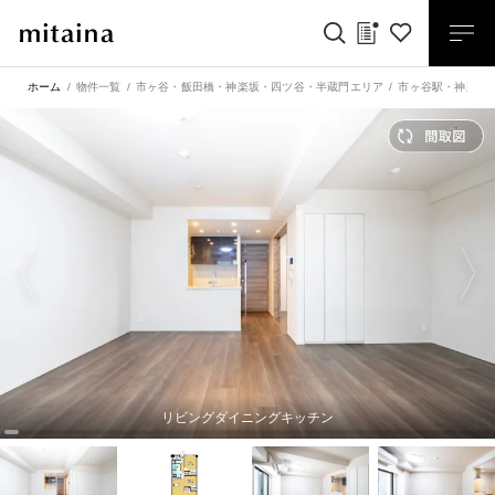
ホーム
物件一覧
市ヶ谷・飯田橋・神楽坂・四ツ谷・半蔵門エリア
市ヶ谷駅
・
神楽坂
リビングダイニングキッチン