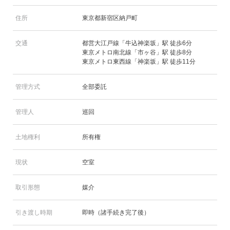
住所
東京都新宿区納戸町
交通
都営大江戸線「牛込神楽坂」駅 徒歩6分
東京メトロ南北線「市ヶ谷」駅 徒歩8分
東京メトロ東西線「神楽坂」駅 徒歩11分
管理方式
全部委託
管理人
巡回
土地権利
所有権
現状
空室
取引形態
媒介
引き渡し時期
即時（諸手続き完了後）