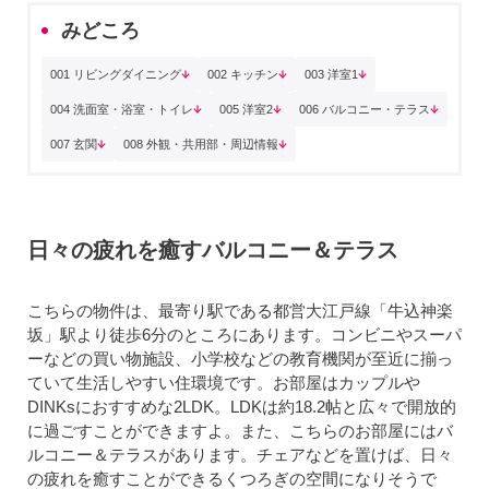
みどころ
001 リビングダイニング
002 キッチン
003 洋室1
004 洗面室・浴室・トイレ
005 洋室2
006 バルコニー・テラス
007 玄関
008 外観・共用部・周辺情報
日々の疲れを癒すバルコニー＆テラス
こちらの物件は、最寄り駅である都営大江戸線「牛込神楽
坂」駅より徒歩6分のところにあります。コンビニやスーパ
ーなどの買い物施設、小学校などの教育機関が至近に揃っ
ていて生活しやすい住環境です。お部屋はカップルや
DINKsにおすすめな2LDK。LDKは約18.2帖と広々で開放的
に過ごすことができますよ。また、こちらのお部屋にはバ
ルコニー＆テラスがあります。チェアなどを置けば、日々
の疲れを癒すことができるくつろぎの空間になりそうで