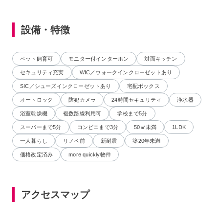
設備・特徴
ペット飼育可
モニター付インターホン
対面キッチン
セキュリティ充実
WIC／ウォークインクローゼットあり
SIC／シューズインクローゼットあり
宅配ボックス
オートロック
防犯カメラ
24時間セキュリティ
浄水器
浴室乾燥機
複数路線利用可
学校まで5分
スーパーまで5分
コンビニまで3分
50㎡未満
1LDK
一人暮らし
リノベ前
新耐震
築20年未満
価格改定済み
more quickly物件
アクセスマップ