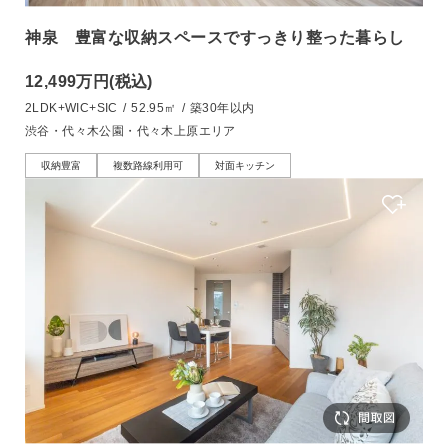
神泉 豊富な収納スペースですっきり整った暮らし
12,499万円
(税込)
2LDK+WIC+SIC
/
52.95㎡
/
築30年以内
渋谷・代々木公園・代々木上原エリア
収納豊富
複数路線利用可
対面キッチン