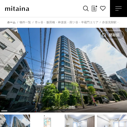
ホーム
物件一覧
市ヶ谷・飯田橋・神楽坂・四ツ谷・半蔵門エリア
赤坂見附駅
・
永田
マンション外観