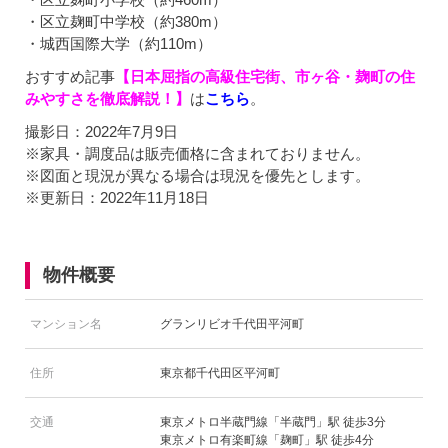
・区立麹町中学校（約380m）
・城西国際大学（約110m）
おすすめ記事
【日本屈指の高級住宅街、市ヶ谷・麹町の住
みやすさを徹底解説！】
は
こちら
。
撮影日：2022年7月9日
※家具・調度品は販売価格に含まれておりません。
※図面と現況が異なる場合は現況を優先とします。
※更新日：2022年11月18日
物件概要
マンション名
グランリビオ千代田平河町
住所
東京都千代田区平河町
交通
東京メトロ半蔵門線「半蔵門」駅 徒歩3分
東京メトロ有楽町線「麹町」駅 徒歩4分