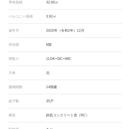
専有面積
32.60㎡
バルコニー面積
3.92㎡
築年月
2020年（令和2年）12月
所在階
6階
間取り
1LDK+SIC+WIC
方角
北
建物階数
14階建
総戸数
35戸
構造
鉄筋コンクリート造（RC）