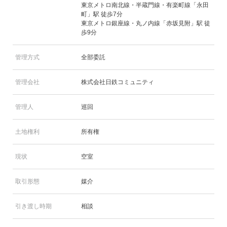
東京メトロ南北線・半蔵門線・有楽町線「永田
町」駅 徒歩7分
東京メトロ銀座線・丸ノ内線「赤坂見附」駅 徒
歩9分
管理方式
全部委託
管理会社
株式会社日鉄コミュニティ
管理人
巡回
土地権利
所有権
現状
空室
取引形態
媒介
引き渡し時期
相談