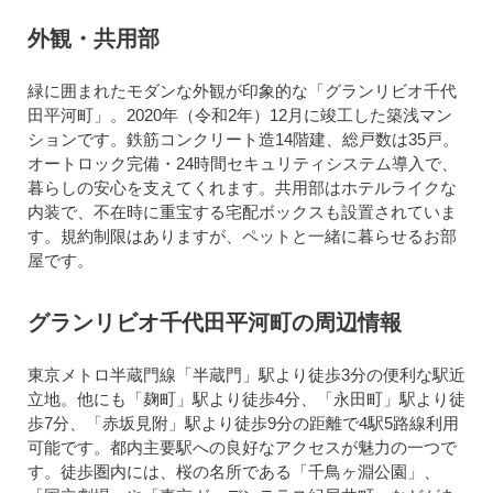
外観・共用部
緑に囲まれたモダンな外観が印象的な「グランリビオ千代
田平河町」。2020年（令和2年）12月に竣工した築浅マン
ションです。鉄筋コンクリート造14階建、総戸数は35戸。
オートロック完備・24時間セキュリティシステム導入で、
暮らしの安心を支えてくれます。共用部はホテルライクな
内装で、不在時に重宝する宅配ボックスも設置されていま
す。規約制限はありますが、ペットと一緒に暮らせるお部
屋です。
グランリビオ千代田平河町の周辺情報
東京メトロ半蔵門線「半蔵門」駅より徒歩3分の便利な駅近
立地。他にも「麹町」駅より徒歩4分、「永田町」駅より徒
歩7分、「赤坂見附」駅より徒歩9分の距離で4駅5路線利用
可能です。都内主要駅への良好なアクセスが魅力の一つで
す。徒歩圏内には、桜の名所である「千鳥ヶ淵公園」、