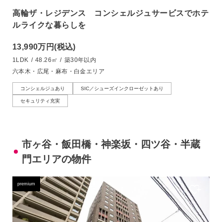
高輪ザ・レジデンス コンシェルジュサービスでホテ
ルライクな暮らしを
13,990万円
(税込)
1LDK
/
48.26㎡
/
築30年以内
六本木・広尾・麻布・白金エリア
コンシェルジュあり
SIC／シューズインクローゼットあり
セキュリティ充実
市ヶ谷・飯田橋・神楽坂・四ツ谷・半蔵
門エリアの物件
premium