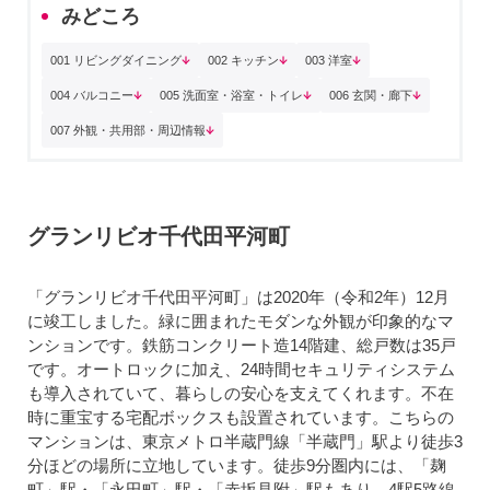
みどころ
001 リビングダイニング
002 キッチン
003 洋室
004 バルコニー
005 洗面室・浴室・トイレ
006 玄関・廊下
007 外観・共用部・周辺情報
グランリビオ千代田平河町
「グランリビオ千代田平河町」は2020年（令和2年）12月
に竣工しました。緑に囲まれたモダンな外観が印象的なマ
ンションです。鉄筋コンクリート造14階建、総戸数は35戸
です。オートロックに加え、24時間セキュリティシステム
も導入されていて、暮らしの安心を支えてくれます。不在
時に重宝する宅配ボックスも設置されています。こちらの
マンションは、東京メトロ半蔵門線「半蔵門」駅より徒歩3
分ほどの場所に立地しています。徒歩9分圏内には、「麹
町」駅・「永田町」駅・「赤坂見附」駅もあり、4駅5路線