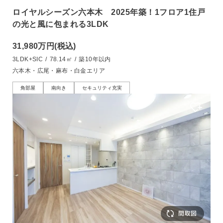
ロイヤルシーズン六本木 2025年築！1フロア1住戸
の光と風に包まれる3LDK
31,980万円
(税込)
3LDK+SIC
/
78.14㎡
/
築10年以内
六本木・広尾・麻布・白金エリア
角部屋
南向き
セキュリティ充実