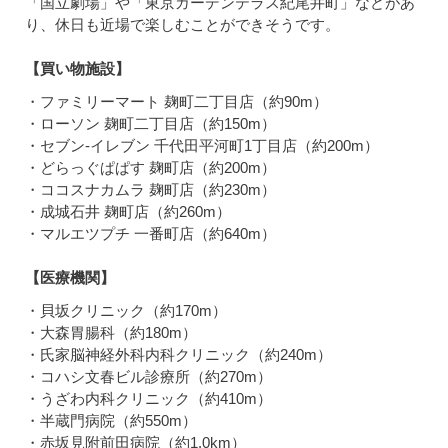
「国立劇場」や「東京ガーデンテラス紀尾井町」などがあ
り、休日も近場で楽しむことができそうです。
【買い物施設】
・ファミリーマート 麹町二丁目店（約90m）
・ローソン 麹町二丁目店（約150m）
・セブン-イレブン 千代田平河町1丁目店（約200m）
・どらっぐぱぱす 麹町店（約200m）
・ココスナカムラ 麹町店（約230m）
・成城石井 麹町店（約260m）
・マルエツプチ 一番町店（約640m）
【医療機関】
・貝坂クリニック（約170m）
・大森胃腸科（約180m）
・氏家脳神経外科内科クリニック（約240m）
・コハシ文春ビル診療所（約270m）
・うざわ内科クリニック（約410m）
・半蔵門病院（約550m）
・赤坂見附前田病院（約1.0km）