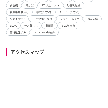
食洗機
浄水器
3口以上コンロ
浴室乾燥機
複数路線利用可
学校まで5分
スーパーまで5分
公園まで3分
R1住宅適合物件
フラット35適用
50㎡未満
1LDK
一人暮らし
新耐震
築20年未満
価格改定済み
more quickly物件
アクセスマップ