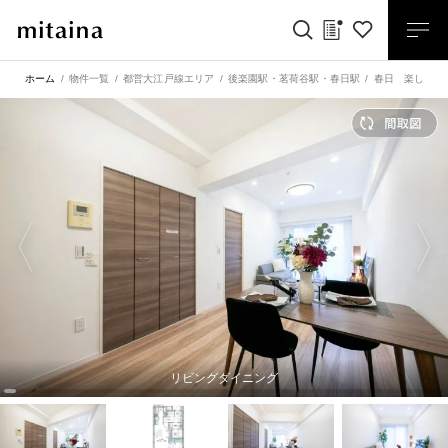
ホーム
物件一覧
都営大江戸線エリア
後楽園駅
・
茗荷谷駅
・
春日駅
春日 楽しめる
リビングダイニング