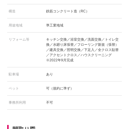
構造
鉄筋コンクリート造（RC）
用途地域
準工業地域
リフォーム等
キッチン交換／浴室交換／洗面交換／トイレ交
換／水廻り床張替／フローリング新規（張替）
／建具交換／照明交換／下足入／全クロス貼替
／アクセントクロス／ハウスクリーニング
※2022年9月完成
駐車場
あり
ペット
可（規約に準ず）
事務所利用
不可