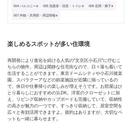
004 バルコニー
005 洗面室・浴室・トイレ
006 玄関・廊下
007 外観・共用部・周辺情報
楽しめるスポットが多い住環境
再開発により進化を続ける人気の”文京区小石川”に佇むこ
ちらの物件。周辺は閑静な住宅街なので、日々落ち着いて
生活することができます。東京ドームシティや小石川後楽
園、スパラクーアなどの娯楽施設が近隣に揃っているの
で、休日や仕事帰りの楽しみが増えそうです。お部屋はひ
とり暮らしにおすすめの1LDK。洋室のクローゼットに加
え、リビング収納やカップボードも完備していて、収納性
の高さが魅力の一つです。すっきり収納して、居室空間を
広々と有効活用できますよ。規約はありますが、大切なペ
ットも一緒に暮らせます。