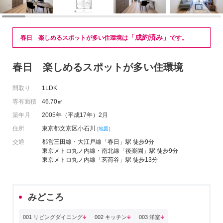
「成約済み」
春日 楽しめるスポットが多い住環境は
です。
春日 楽しめるスポットが多い住環境
間取り
1LDK
専有面積
46.70㎡
築年月
2005年（平成17年）2月
住所
東京都文京区小石川
[地図]
交通
都営三田線・大江戸線「春日」駅 徒歩9分
東京メトロ丸ノ内線・南北線「後楽園」駅 徒歩9分
東京メトロ丸ノ内線「茗荷谷」駅 徒歩13分
みどころ
001 リビングダイニング
002 キッチン
003 洋室