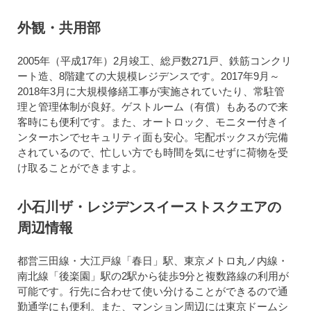
外観・共用部
2005年（平成17年）2月竣工、総戸数271戸、鉄筋コンクリ
ート造、8階建ての大規模レジデンスです。2017年9月～
2018年3月に大規模修繕工事が実施されていたり、常駐管
理と管理体制が良好。ゲストルーム（有償）もあるので来
客時にも便利です。また、オートロック、モニター付きイ
ンターホンでセキュリティ面も安心。宅配ボックスが完備
されているので、忙しい方でも時間を気にせずに荷物を受
け取ることができますよ。
小石川ザ・レジデンスイーストスクエアの
周辺情報
都営三田線・大江戸線「春日」駅、東京メトロ丸ノ内線・
南北線「後楽園」駅の2駅から徒歩9分と複数路線の利用が
可能です。行先に合わせて使い分けることができるので通
勤通学にも便利。また、マンション周辺には東京ドームシ