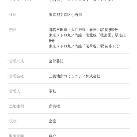
住所
東京都文京区小石川
交通
都営三田線・大江戸線「春日」駅 徒歩9分
東京メトロ丸ノ内線・南北線「後楽園」駅 徒歩
9分
東京メトロ丸ノ内線「茗荷谷」駅 徒歩13分
管理方式
全部委託
管理会社
三菱地所コミュニティ株式会社
管理人
常駐
土地権利
所有権
現状
空室
取引形態
媒介