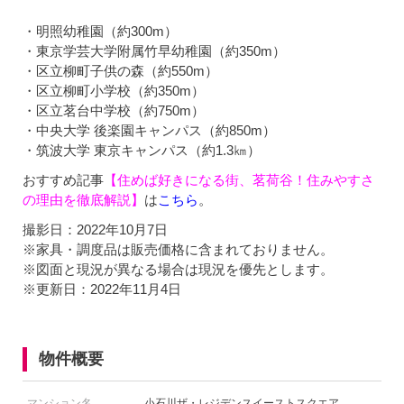
・明照幼稚園（約300m）
・東京学芸大学附属竹早幼稚園（約350m）
・区立柳町子供の森（約550m）
・区立柳町小学校（約350m）
・区立茗台中学校（約750m）
・中央大学 後楽園キャンパス（約850m）
・筑波大学 東京キャンパス（約1.3㎞）
おすすめ記事
【住めば好きになる街、茗荷谷！住みやすさ
の理由を徹底解説】
は
こちら
。
撮影日：2022年10月7日
※家具・調度品は販売価格に含まれておりません。
※図面と現況が異なる場合は現況を優先とします。
※更新日：2022年11月4日
物件概要
マンション名
小石川ザ・レジデンスイーストスクエア