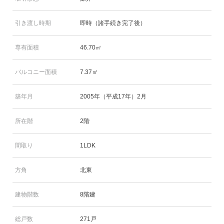
引き渡し時期
即時（諸手続き完了後）
専有面積
46.70㎡
バルコニー面積
7.37㎡
築年月
2005年（平成17年）2月
所在階
2階
間取り
1LDK
方角
北東
建物階数
8階建
総戸数
271戸