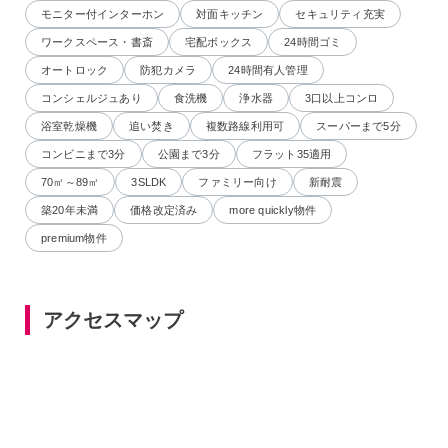
モニター付インターホン
対面キッチン
セキュリティ充実
ワークスペース・書斎
宅配ボックス
24時間ゴミ
オートロック
防犯カメラ
24時間有人管理
コンシェルジュあり
食洗機
浄水器
3口以上コンロ
浴室乾燥機
追い焚き
複数路線利用可
スーパーまで5分
コンビニまで3分
公園まで3分
フラット35適用
70㎡～89㎡
3SLDK
ファミリー向け
新耐震
築20年未満
価格改定済み
more quickly物件
premium物件
アクセスマップ