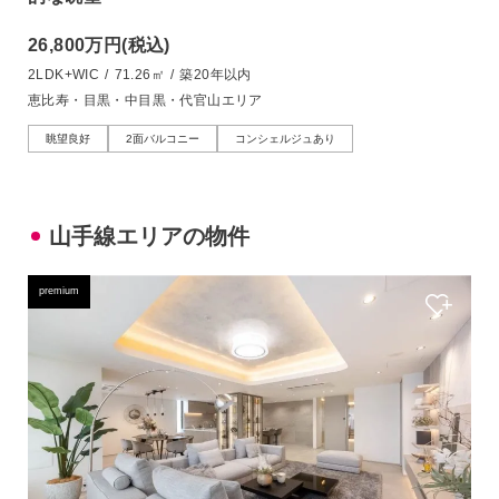
26,800万円
(税込)
2LDK+WIC
/
71.26㎡
/
築20年以内
恵比寿・目黒・中目黒・代官山エリア
眺望良好
2面バルコニー
コンシェルジュあり
山手線エリアの物件
premium