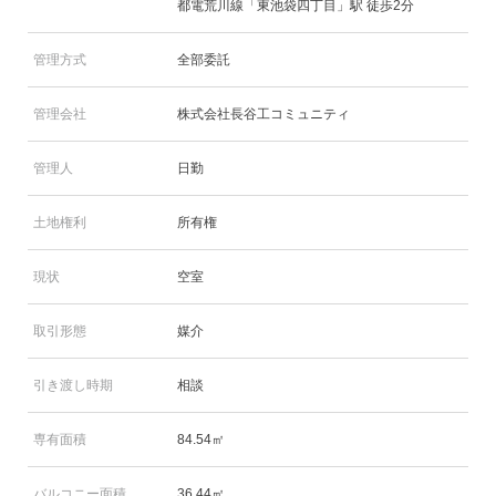
都電荒川線「東池袋四丁目」駅 徒歩2分
管理方式
全部委託
管理会社
株式会社長谷工コミュニティ
管理人
日勤
土地権利
所有権
現状
空室
取引形態
媒介
引き渡し時期
相談
専有面積
84.54㎡
バルコニー面積
36.44㎡