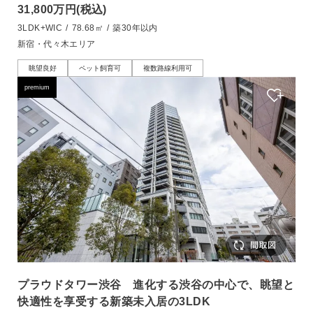
31,800万円
(税込)
3LDK+WIC
/
78.68㎡
/
築30年以内
新宿・代々木エリア
眺望良好
ペット飼育可
複数路線利用可
premium
プラウドタワー渋谷 進化する渋谷の中心で、眺望と
快適性を享受する新築未入居の3LDK