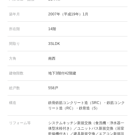
築年月
2007年（平成19年）1月
所在階
14階
間取り
3SLDK
方角
南西
建物階数
地下3階付42階建
総戸数
558戸
構造
鉄骨鉄筋コンクリート造（SRC）・鉄筋コンク
リート造（RC）・鉄骨造（S）
リフォーム等
システムキッチン新規交換（食洗機・浄水器一
体型水栓付き）／ユニットバス新規交換（浴室
乾燥機付き）／建具新規交換／エアコン新規設