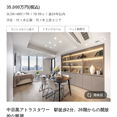
35,000万円
(税込)
3LDK+WIC+TR
/
78.09㎡
/
築10年以内
渋谷・代々木公園・代々木上原エリア
コンシェルジュあり
トランクルーム
ペット飼育可
中目黒アトラスタワー 駅徒歩2分、26階からの開放
的な眺望