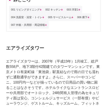
001 リビングダイニング
002 キッチン
003 洋室1
004 洗面室・浴室・トイレ
005 サービスルーム
006 廊下
007 外観・共用部・周辺情報
エアライズタワー
エアライズタワーは、2007年（平成19年）1月竣工、総戸
数558戸、地下3階付42階建てのタワーマンションです。東
京メトロ有楽町線「東池袋」駅直結なので雨の日でも濡れ
ずに通勤通学ができますよ。さらに、スーパーやコンビ
ニ、100円均一などが揃っているので日用品の買い物に困
ることはなさそうです。ホテルライクなエントランスロビ
ーや共用部でオートロック、24時間有人管理の為セキュリ
ティ面は安心。コンシェルジュサービス（一部有償）やビ
ューラウンジ、ゲストルーム、キッズルーム、フィットネ