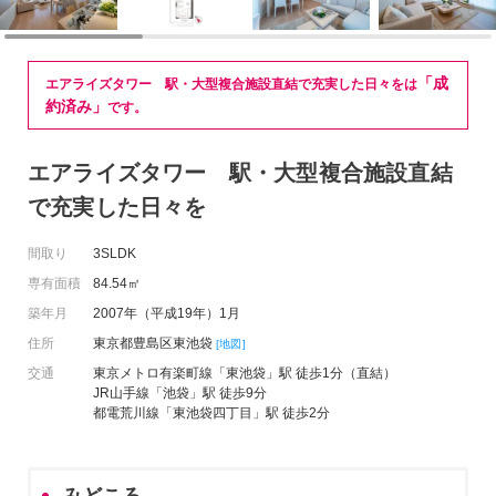
「成
エアライズタワー 駅・大型複合施設直結で充実した日々をは
約済み」
です。
エアライズタワー 駅・大型複合施設直結
で充実した日々を
間取り
3SLDK
専有面積
84.54㎡
築年月
2007年（平成19年）1月
住所
東京都豊島区東池袋
[地図]
交通
東京メトロ有楽町線「東池袋」駅 徒歩1分（直結）
JR山手線「池袋」駅 徒歩9分
都電荒川線「東池袋四丁目」駅 徒歩2分
みどころ