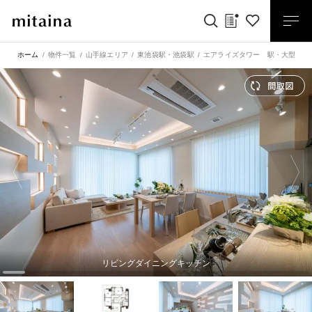
ホーム
物件一覧
山手線エリア
東池袋駅
・
池袋駅
エアライズタワー 駅・大型複合
リビングダイニングキッチン