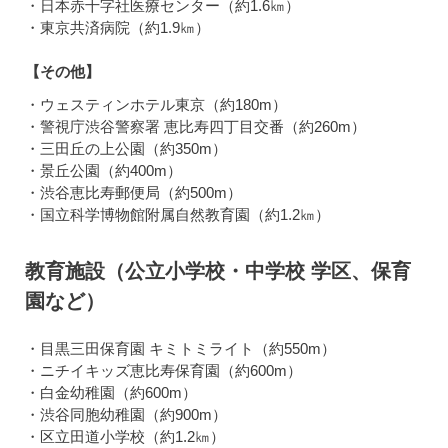
・日本赤十字社医療センター（約1.6㎞）
・東京共済病院（約1.9㎞）
【その他】
・ウェスティンホテル東京（約180m）
・警視庁渋谷警察署 恵比寿四丁目交番（約260m）
・三田丘の上公園（約350m）
・景丘公園（約400m）
・渋谷恵比寿郵便局（約500m）
・国立科学博物館附属自然教育園（約1.2㎞）
教育施設（公立小学校・中学校 学区、保育
園など）
・目黒三田保育園 キミトミライト（約550m）
・ニチイキッズ恵比寿保育園（約600m）
・白金幼稚園（約600m）
・渋谷同胞幼稚園（約900m）
・区立田道小学校（約1.2㎞）