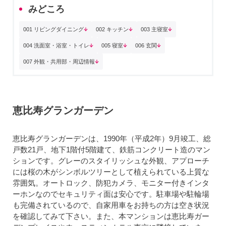
みどころ
001 リビングダイニング
002 キッチン
003 主寝室
004 洗面室・浴室・トイレ
005 寝室
006 玄関
007 外観・共用部・周辺情報
恵比寿グランガーデン
恵比寿グランガーデンは、1990年（平成2年）9月竣工、総
戸数21戸、地下1階付5階建て、鉄筋コンクリート造のマン
ションです。グレーのスタイリッシュな外観、アプローチ
には桜の木がシンボルツリーとして植えられている上質な
雰囲気。オートロック、防犯カメラ、モニター付きインタ
ーホンなのでセキュリティ面は安心です。駐車場や駐輪場
も完備されているので、自家用車をお持ちの方は空き状況
を確認してみて下さい。また、本マンションは恵比寿ガー