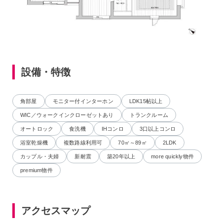
設備・特徴
角部屋
モニター付インターホン
LDK15帖以上
WIC／ウォークインクローゼットあり
トランクルーム
オートロック
食洗機
IHコンロ
3口以上コンロ
浴室乾燥機
複数路線利用可
70㎡～89㎡
2LDK
カップル・夫婦
新耐震
築20年以上
more quickly物件
premium物件
アクセスマップ