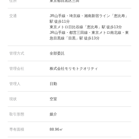
住所
東京都目黒区三田
交通
JR山手線・埼京線・湘南新宿ライン「恵比寿」
駅 徒歩11分
東京メトロ日比谷線「恵比寿」駅 徒歩13分
JR山手線・都営三田線・東京メトロ南北線・東
急目黒線「目黒」駅 徒歩13分
管理方式
全部委託
管理会社
株式会社モリモトクオリティ
管理人
日勤
現状
空室
取引形態
媒介
専有面積
88.96㎡