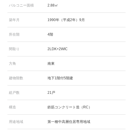
バルコニー面積
2.88㎡
築年月
1990年（平成2年）9月
所在階
4階
間取り
2LDK+2WIC
方角
南東
建物階数
地下1階付5階建
総戸数
21戸
構造
鉄筋コンクリート造（RC）
用途地域
第一種中高層住居専用地域