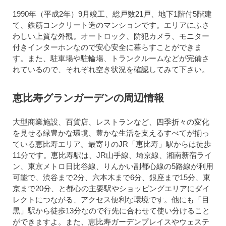
1990年（平成2年）9月竣工、総戸数21戸、地下1階付5階建
て、鉄筋コンクリート造のマンションです。エリアにふさ
わしい上質な外観。オートロック、防犯カメラ、モニター
付きインターホンなので安心安全に暮らすことができま
す。また、駐車場や駐輪場、トランクルームなどが完備さ
れているので、それぞれ空き状況を確認してみて下さい。
恵比寿グランガーデンの周辺情報
大型商業施設、百貨店、レストランなど、四季折々の変化
を見せる緑豊かな環境、豊かな生活を支えるすべてが揃っ
ている恵比寿エリア。最寄りのJR「恵比寿」駅からは徒歩
11分です。恵比寿駅は、JR山手線、埼京線、湘南新宿ライ
ン、東京メトロ日比谷線、りんかい副都心線の5路線が利用
可能で、渋谷まで2分、六本木まで6分、銀座まで15分、東
京まで20分、と都心の主要駅やショッピングエリアにダイ
レクトにつながる、アクセス便利な環境です。他にも「目
黒」駅から徒歩13分なので行先に合わせて使い分けること
ができますよ。また、恵比寿ガーデンプレイスやウェステ