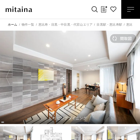
ホーム
物件一覧
恵比寿・目黒・中目黒・代官山エリア
目黒駅
・
恵比寿駅
恵比寿グ
リビングダイニング