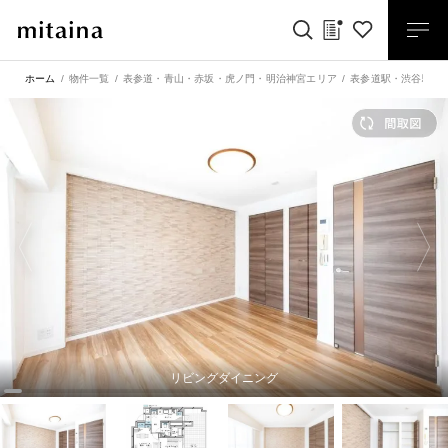
ホーム
物件一覧
表参道・青山・赤坂・虎ノ門・明治神宮エリア
表参道駅
・
渋谷駅
リビングダイニング