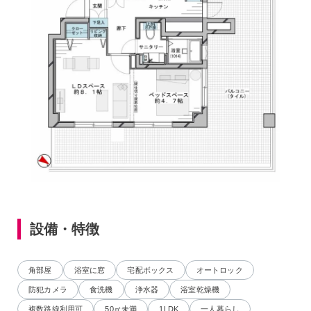
設備・特徴
角部屋
浴室に窓
宅配ボックス
オートロック
防犯カメラ
食洗機
浄水器
浴室乾燥機
複数路線利用可
50㎡未満
1LDK
一人暮らし