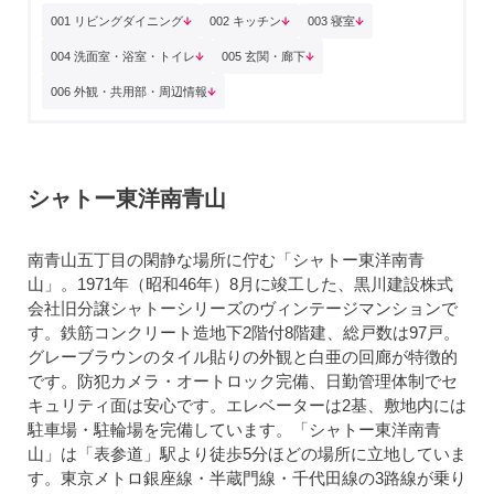
001 リビングダイニング
002 キッチン
003 寝室
004 洗面室・浴室・トイレ
005 玄関・廊下
006 外観・共用部・周辺情報
シャトー東洋南青山
南青山五丁目の閑静な場所に佇む「シャトー東洋南青
山」。1971年（昭和46年）8月に竣工した、黒川建設株式
会社旧分譲シャトーシリーズのヴィンテージマンションで
す。鉄筋コンクリート造地下2階付8階建、総戸数は97戸。
グレーブラウンのタイル貼りの外観と白亜の回廊が特徴的
です。防犯カメラ・オートロック完備、日勤管理体制でセ
キュリティ面は安心です。エレベーターは2基、敷地内には
駐車場・駐輪場を完備しています。「シャトー東洋南青
山」は「表参道」駅より徒歩5分ほどの場所に立地していま
す。東京メトロ銀座線・半蔵門線・千代田線の3路線が乗り