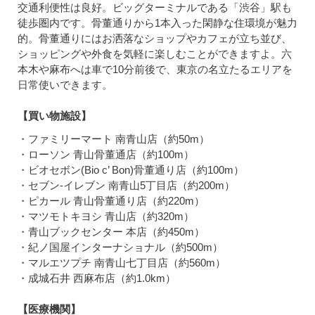
交通利便性は良好。ビッグターミナルである「渋谷」駅も
徒歩圏内です。骨董通りから1本入った閑静な住環境が魅力
的。骨董通りにはお洒落なショップやカフェが立ち並び、
ショッピングや外食を気軽に楽しむことができますよ。六
本木や麻布へは車で10分前後で、東京の名立たるエリアを
日常使いできます。
【買い物施設】
・ファミリーマート 南青山店（約50m）
・ローソン 青山骨董通店（約100m）
・ビオセボン(Bio c’ Bon)骨董通り店（約100m）
・セブン-イレブン 南青山5丁目店（約200m）
・ピカール 青山骨董通り店（約220m）
・マツモトキヨシ 青山店（約320m）
・青山ブックセンター 本店（約450m）
・紀ノ国屋インターナショナル（約500m）
・マルエツプチ 南青山七丁目店（約560m）
・成城石井 西麻布店（約1.0km）
【医療機関】