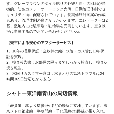
す。グレーブラウンのタイル貼りの外観と白亜の回廊が特
徴的。防犯カメラ・オートロック完備、日勤管理体制でセ
キュリティ面に配慮されています。長期修繕計画案の作成
もあり、管理体制の良さがうかがえます。エレベーターは2
基、敷地内には駐車場・駐輪場を完備しています。空き状
況は変動するのでお問い合わせくださいね。
【売主による安心のアフターサービス】
1、10年の長期保証：全物件の給排水管・ガス管に10年保
証を実現。
2、検査報告書：お部屋の隅々までしっかり検査し、検査状
況を報告。
3、水回りカスタマー窓口：水まわりの緊急トラブルは24
時間365日対応だから安心。
シャトー東洋南青山の周辺情報
「表参道」駅より徒歩5分ほどの場所に立地しています。東
京メトロ銀座線・半蔵門線・千代田線の3路線が乗り入れ、