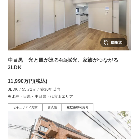
中目黒 光と風が巡る4面採光、家族がつながる
3LDK
11,990万円
(税込)
3LDK
/
55.72㎡
/
築30年以内
恵比寿・目黒・中目黒・代官山エリア
セキュリティ充実
食洗機
複数路線利用可