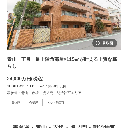
青山一丁目 最上階角部屋×115㎡が叶える上質な暮
らし
24,800万円
(税込)
2LDK+WIC
/
115.36㎡
/
築50年以内
表参道・青山・赤坂・虎ノ門・明治神宮エリア
最上階
角部屋
ペット飼育可
表参道・青山・赤坂・虎ノ門・明治神宮