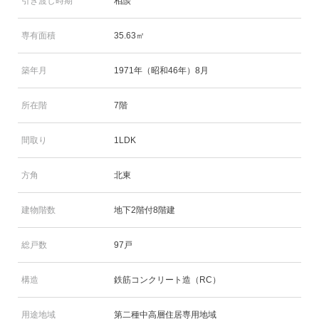
引き渡し時期
相談
専有面積
35.63㎡
築年月
1971年（昭和46年）8月
所在階
7階
間取り
1LDK
方角
北東
建物階数
地下2階付8階建
総戸数
97戸
構造
鉄筋コンクリート造（RC）
用途地域
第二種中高層住居専用地域