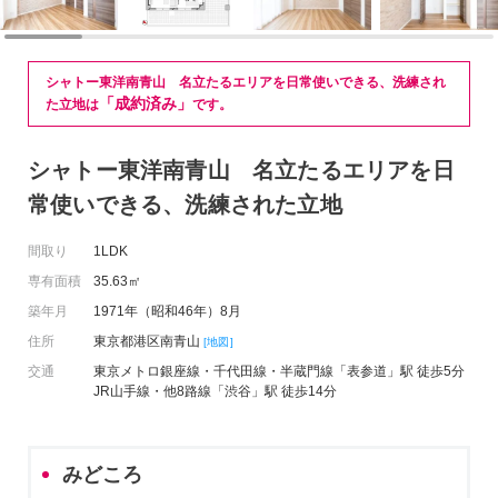
シャトー東洋南青山 名立たるエリアを日常使いできる、洗練され
「成約済み」
た立地は
です。
シャトー東洋南青山 名立たるエリアを日
常使いできる、洗練された立地
間取り
1LDK
専有面積
35.63㎡
築年月
1971年（昭和46年）8月
住所
東京都港区南青山
[地図]
交通
東京メトロ銀座線・千代田線・半蔵門線「表参道」駅 徒歩5分
JR山手線・他8路線「渋谷」駅 徒歩14分
みどころ