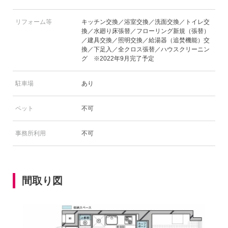
リフォーム等
キッチン交換／浴室交換／洗面交換／トイレ交
換／水廻り床張替／フローリング新規（張替）
／建具交換／照明交換／給湯器（追焚機能）交
換／下足入／全クロス張替／ハウスクリーニン
グ ※2022年9月完了予定
駐車場
あり
ペット
不可
事務所利用
不可
間取り図