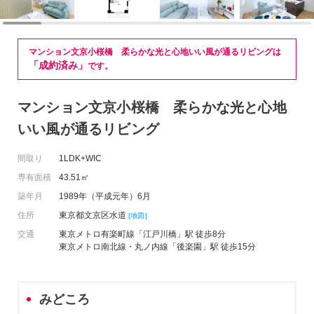
マンション文京小桜橋 柔らかな光と心地いい風が通るリビングは
「成約済み」
です。
マンション文京小桜橋 柔らかな光と心地
いい風が通るリビング
間取り
1LDK+WIC
専有面積
43.51㎡
築年月
1989年（平成元年）6月
住所
東京都文京区水道
[地図]
交通
東京メトロ有楽町線「江戸川橋」駅 徒歩8分
東京メトロ南北線・丸ノ内線「後楽園」駅 徒歩15分
みどころ