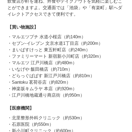
飲食店が軒を連ね、外食やテイクアウトを気軽に楽しむこ
とができますよ。交通面では「池袋」や「有楽町」駅へダ
イレクトアクセスできて便利です。
【買い物施設】
・マルエツプチ 水道小桜店（約140m）
・セブン-イレブン 文京水道1丁目店（約200m）
・まいばすけっと 東五軒町店（約240m）
・ファミリーマート 新宿新小川町店（約320m）
・マルエツ 江戸川橋店（約480m）
・いなげや 飯田橋店（約710m）
・どらっぐぱぱす 新江戸川橋店（約810m）
・Santoku 茗荷谷店（約820m）
・神楽坂キムラヤ 本店（約920m）
・江戸川橋地蔵通り商店街（約950m）
【医療機関】
・北里整形外科クリニック（約530m）
・石原医院（約550m）
・新小川町クリニック（約600m）