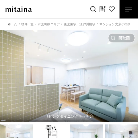
ホーム
物件一覧
有楽町線エリア
後楽園駅
・
江戸川橋駅
マンション文京小桜橋 柔
リビングダイニングキッチン