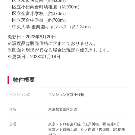
・区立水道保育園（約420m）
・区立小日向台町幼稚園（約900m）
・区立金富小学校（約370m）
・区立茗台中学校（約700m）
・中央大学 後楽園キャンパス（約1.3km）
撮影日：2022年9月20日
※調度品は販売価格に含まれておりません。
※図面と現況が異なる場合は現況を優先とします。
※更新日：2023年1月19日
物件概要
マンション名
マンション文京小桜橋
住所
東京都文京区水道
交通
東京メトロ有楽町線「江戸川橋」駅 徒歩8分
東京メトロ南北線・丸ノ内線「後楽園」駅 徒歩
15分