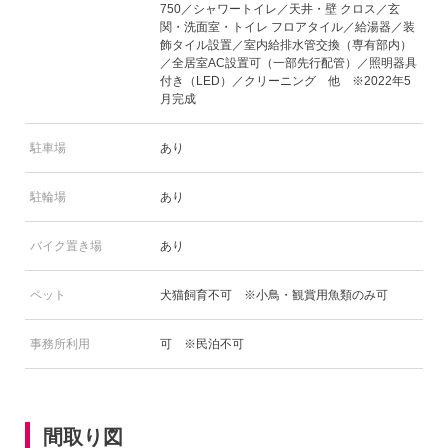
750／シャワートイレ／天井・壁 クロス／玄
関・洗面室・トイレ フロアタイル／給湯器／装
飾タイル設置／室内給排水管交換（専有部内）
／全居室AC設置可（一部先行配管）／照明器具
付き（LED）／クリーニング 他 ※2022年5
月完成
駐車場
あり
駐輪場
あり
バイク置き場
あり
ペット
犬猫飼育不可 ※小鳥・観賞用魚類のみ可
事務所利用
可 ※民泊不可
間取り図