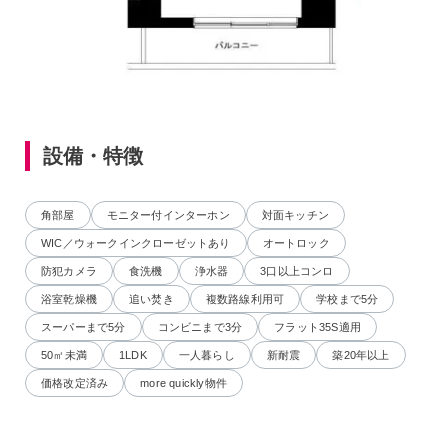
設備・特徴
角部屋
モニター付インターホン
対面キッチン
WIC／ウォークインクローゼットあり
オートロック
防犯カメラ
食洗機
浄水器
3口以上コンロ
浴室乾燥機
追い焚き
複数路線利用可
学校まで5分
スーパーまで5分
コンビニまで3分
フラット35S適用
50㎡未満
1LDK
一人暮らし
新耐震
築20年以上
価格改定済み
more quickly物件