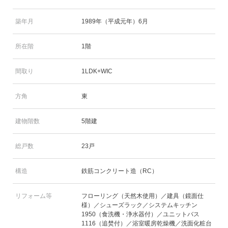
築年月
1989年（平成元年）6月
所在階
1階
間取り
1LDK+WIC
方角
東
建物階数
5階建
総戸数
23戸
構造
鉄筋コンクリート造（RC）
リフォーム等
フローリング（天然木使用）／建具（鏡面仕
様）／シューズラック／システムキッチン
1950（食洗機・浄水器付）／ユニットバス
1116（追焚付）／浴室暖房乾燥機／洗面化粧台