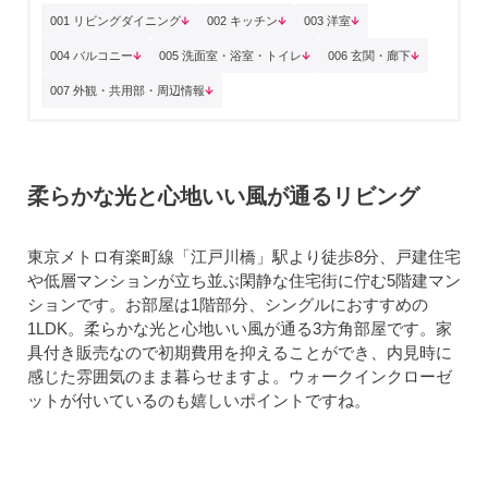
001 リビングダイニング
002 キッチン
003 洋室
004 バルコニー
005 洗面室・浴室・トイレ
006 玄関・廊下
007 外観・共用部・周辺情報
柔らかな光と心地いい風が通るリビング
東京メトロ有楽町線「江戸川橋」駅より徒歩8分、戸建住宅
や低層マンションが立ち並ぶ閑静な住宅街に佇む5階建マン
ションです。お部屋は1階部分、シングルにおすすめの
1LDK。柔らかな光と心地いい風が通る3方角部屋です。家
具付き販売なので初期費用を抑えることができ、内見時に
感じた雰囲気のまま暮らせますよ。ウォークインクローゼ
ットが付いているのも嬉しいポイントですね。