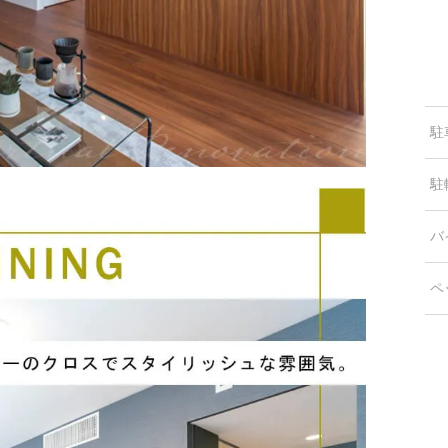
駐
駐
バ
ペ