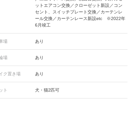
ットエアコン交換／クローゼット新設／コン
セント、スイッチプレート交換／カーテンレ
ール交換／カーテンレース新設etc ※2022年
6月竣工
車場
あり
輪場
あり
イク置き場
あり
ット
犬・猫2匹可