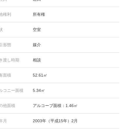
地権利
所有権
状
空室
引形態
媒介
き渡し時期
相談
有面積
52.61㎡
ルコニー面積
5.34㎡
の他面積
アルコーブ面積：1.46㎡
年月
2003年（平成15年）2月