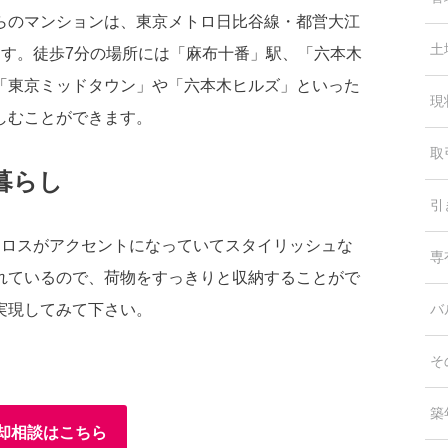
らのマンションは、東京メトロ日比谷線・都営大江
土
ます。徒歩7分の場所には「麻布十番」駅、「六本木
「東京ミッドタウン」や「六本木ヒルズ」といった
現
しむことができます。
取
暮らし
引
クロスがアクセントになっていてスタイリッシュな
専
れているので、荷物をすっきりと収納することがで
実現してみて下さい。
バ
そ
築
却相談はこちら