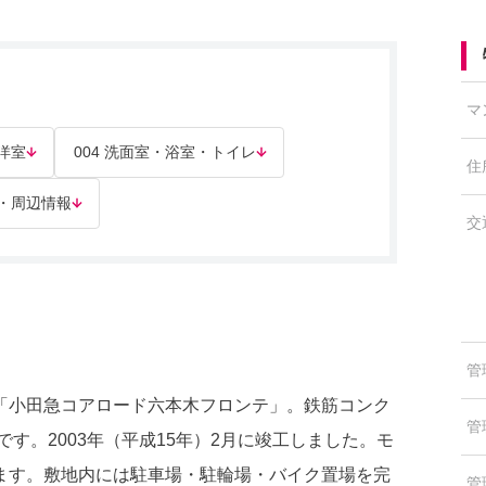
マ
 洋室
004 洗面室・浴室・トイレ
住
部・周辺情報
交
管
「小田急コアロード六本木フロンテ」。鉄筋コンク
管
す。2003年（平成15年）2月に竣工しました。モ
ます。敷地内には駐車場・駐輪場・バイク置場を完
管