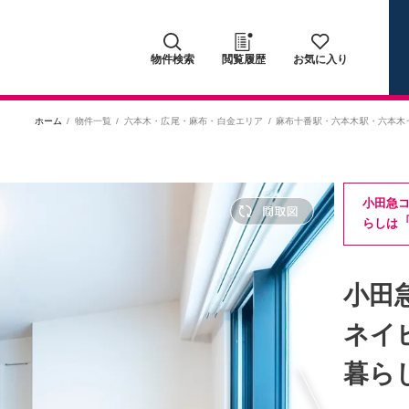
物件検索
閲覧履歴
お気に入り
ホーム
物件一覧
六本木・広尾・麻布・白金エリア
麻布十番駅
・
六本木駅
・
六本木
小田急
らしは
小田
ネイ
暮ら