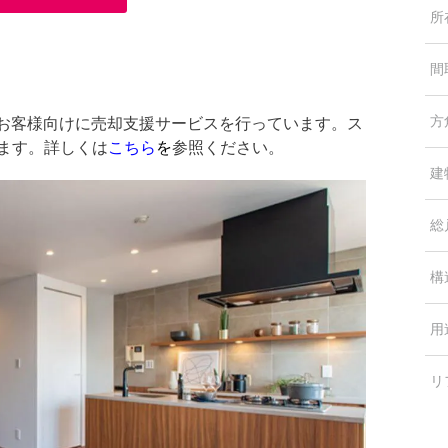
所
間
方
中のお客様向けに売却支援サービスを行っています。ス
します。詳しくは
こちら
を
参照ください。
建
総
構
用
リ