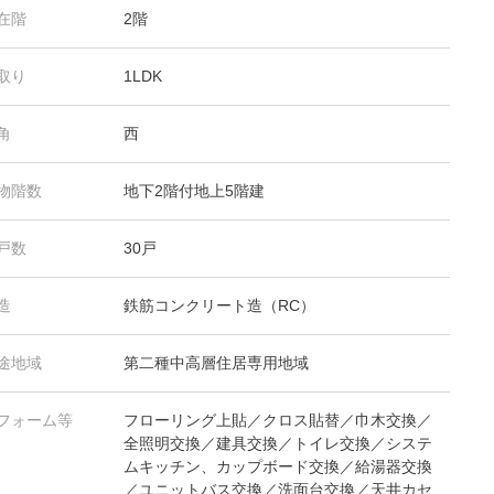
在階
2階
取り
1LDK
角
西
物階数
地下2階付地上5階建
戸数
30戸
造
鉄筋コンクリート造（RC）
途地域
第二種中高層住居専用地域
フォーム等
フローリング上貼／クロス貼替／巾木交換／
全照明交換／建具交換／トイレ交換／システ
ムキッチン、カップボード交換／給湯器交換
／ユニットバス交換／洗面台交換／天井カセ