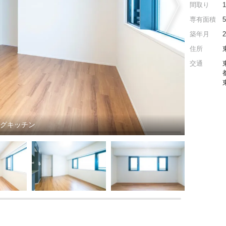
間取り
専有面積
築年月
住所
交通
ングキッチン