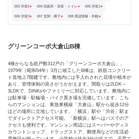
003 洋室2
004 洗面所・浴室・トイレ
005 洋室1
006 洋室3
007 玄関・廊下
008 周辺情報・外観
グリーンコーポ大倉山B棟
4棟からなる総戸数312戸の「グリーンコーポ大倉山」。
1979年（昭和54年）3月に竣工したB棟は、鉄筋コンクリー
ト造地上7階建です。敷地内には手入れされた花壇や植木が
あり、管理体制の良さがうかがえます。間取りは2LDK～
3LDKで、DINKsやファミリーに対応しています。敷地内に
は駐車場・駐輪場・バイク置き場を完備しています。こち
らのマンションは、東急東横線「大倉山」駅から徒歩12分
ほどの場所に立地しています。「横浜」駅や「渋谷」駅ま
でダイレクトアクセス可能。「新横浜」駅へはバスでのア
クセスも便利です。マンション周辺にはスーパーやディス
カウントショップ、ドラッグストア、郵便局などの生活必
需施設が揃っています。小学校は徒歩3分の近さで、子育て