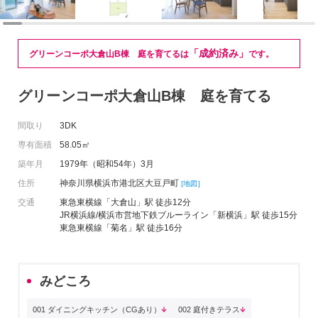
「成約済み」
グリーンコーポ大倉山B棟 庭を育てるは
です。
グリーンコーポ大倉山B棟 庭を育てる
間取り
3DK
専有面積
58.05㎡
築年月
1979年（昭和54年）3月
住所
神奈川県横浜市港北区大豆戸町
[地図]
交通
東急東横線「大倉山」駅 徒歩12分
JR横浜線/横浜市営地下鉄ブルーライン「新横浜」駅 徒歩15分
東急東横線「菊名」駅 徒歩16分
みどころ
001 ダイニングキッチン（CGあり）
002 庭付きテラス