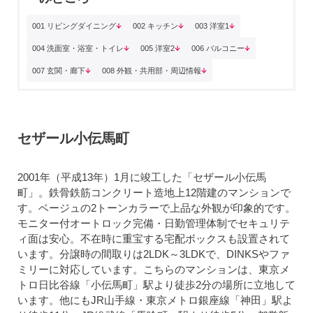
001 リビングダイニング
002 キッチン
003 洋室1
004 洗面室・浴室・トイレ
005 洋室2
006 バルコニー
007 玄関・廊下
008 外観・共用部・周辺情報
セザール小伝馬町
2001年（平成13年）1月に竣工した「セザール小伝馬
町」。鉄骨鉄筋コンクリート造地上12階建のマンションで
す。ベージュの2トーンカラーで上品な外観が印象的です。
モニター付オートロック完備・日勤管理体制でセキュリテ
ィ面は安心。不在時に重宝する宅配ボックスも設置されて
います。分譲時の間取りは2LDK～3LDKで、DINKSやファ
ミリーに対応しています。こちらのマンションは、東京メ
トロ日比谷線「小伝馬町」駅より徒歩2分の場所に立地して
います。他にもJR山手線・東京メトロ銀座線「神田」駅よ