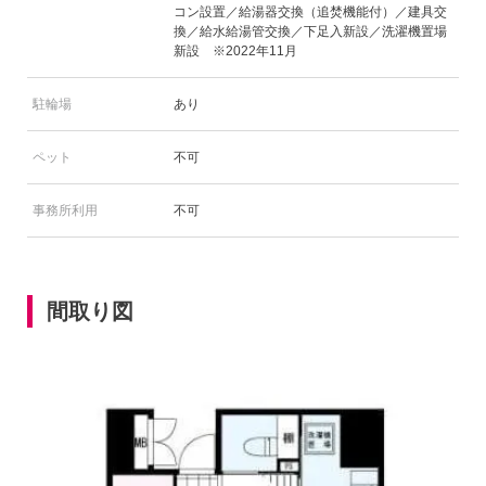
コン設置／給湯器交換（追焚機能付）／建具交
換／給水給湯管交換／下足入新設／洗濯機置場
新設 ※2022年11月
駐輪場
あり
ペット
不可
事務所利用
不可
間取り図