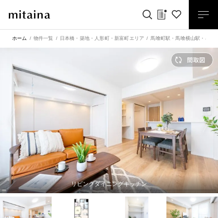
ホーム
物件一覧
日本橋・築地・人形町・新富町エリア
馬喰町駅
・
馬喰横山駅
・
小伝
リビングダイニングキッチン