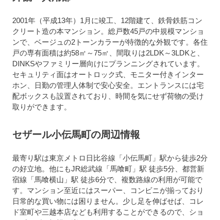
2001年（平成13年）1月に竣工、12階建て、鉄骨鉄筋コン
クリート造の本マンション。総戸数45戸の中規模マンショ
ンで、ベージュの2トーンカラーが特徴的な外観です。各住
戸の専有面積は約58㎡～75㎡、間取りは2LDK～3LDKと、
DINKSやファミリー層向けにプランニングされています。
セキュリティ面はオートロック式、モニター付きインター
ホン、日勤の管理人体制で安心安全。エントランスには宅
配ボックスも設置されており、時間を気にせず荷物の受け
取りができます。
セザール小伝馬町の周辺情報
最寄り駅は東京メトロ日比谷線「小伝馬町」駅から徒歩2分
の好立地。他にもJR総武線「馬喰町」駅 徒歩5分、都営新
宿線「馬喰横山」駅 徒歩6分で、複数路線の利用が可能で
す。マンション至近にはスーパー、コンビニが揃っており
日常的な買い物には困りません。少し足を伸ばせば、コレ
ド室町や三越本店なども利用することができるので、ショ