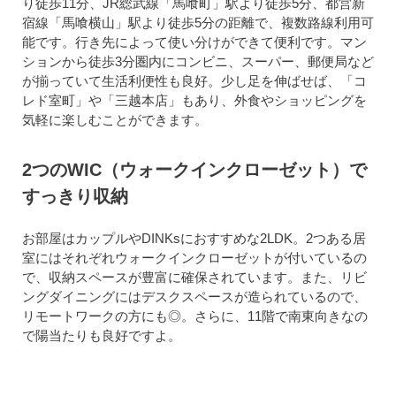
り徒歩11分、JR総武線「馬喰町」駅より徒歩5分、都営新
宿線「馬喰横山」駅より徒歩5分の距離で、複数路線利用可
能です。行き先によって使い分けができて便利です。マン
ションから徒歩3分圏内にコンビニ、スーパー、郵便局など
が揃っていて生活利便性も良好。少し足を伸ばせば、「コ
レド室町」や「三越本店」もあり、外食やショッピングを
気軽に楽しむことができます。
2つのWIC（ウォークインクローゼット）で
すっきり収納
お部屋はカップルやDINKsにおすすめな2LDK。2つある居
室にはそれぞれウォークインクローゼットが付いているの
で、収納スペースが豊富に確保されています。また、リビ
ングダイニングにはデスクスペースが造られているので、
リモートワークの方にも◎。さらに、11階で南東向きなの
で陽当たりも良好ですよ。