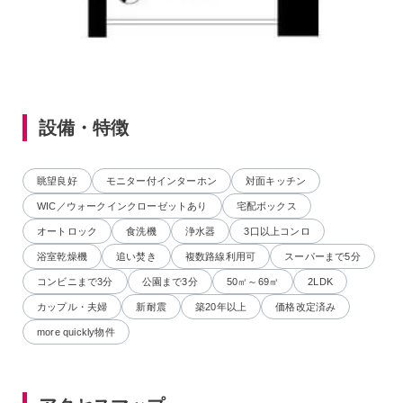
設備・特徴
眺望良好
モニター付インターホン
対面キッチン
WIC／ウォークインクローゼットあり
宅配ボックス
オートロック
食洗機
浄水器
3口以上コンロ
浴室乾燥機
追い焚き
複数路線利用可
スーパーまで5分
コンビニまで3分
公園まで3分
50㎡～69㎡
2LDK
カップル・夫婦
新耐震
築20年以上
価格改定済み
more quickly物件