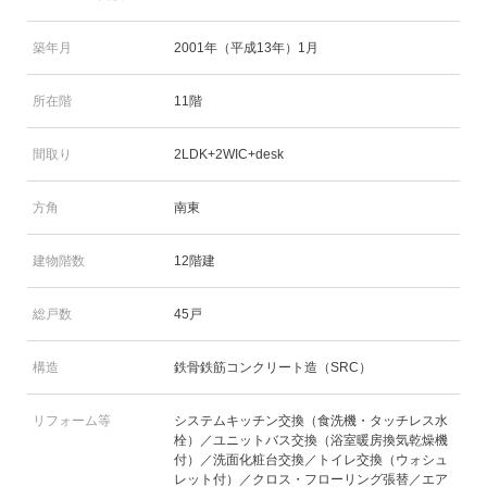
築年月
2001年（平成13年）1月
所在階
11階
間取り
2LDK+2WIC+desk
方角
南東
建物階数
12階建
総戸数
45戸
構造
鉄骨鉄筋コンクリート造（SRC）
リフォーム等
システムキッチン交換（食洗機・タッチレス水
栓）／ユニットバス交換（浴室暖房換気乾燥機
付）／洗面化粧台交換／トイレ交換（ウォシュ
レット付）／クロス・フローリング張替／エア