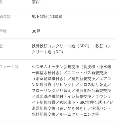
角
南西
物階数
地下1階付11階建
戸数
30戸
造
鉄骨鉄筋コンクリート造（SRC）・鉄筋コン
クリート造（RC）
フォーム等
システムキッチン新規交換（食洗機・浄水器
一体型水栓付き）／ユニットバス新規交換
（浴室乾燥機付き）／建具新規交換／エアコ
ン新規設置（リビング）／クロス貼り替え／
フローリング貼り替え／洗面化粧台新規交換
／温水洗浄機能付トイレ新規交換／ダウンラ
イト新規設置／玄関廊下・SIC大理石貼り／給
湯器新規交換（追い焚き付き）／洗濯パン・
水栓新規交換／ルームクリーニング等