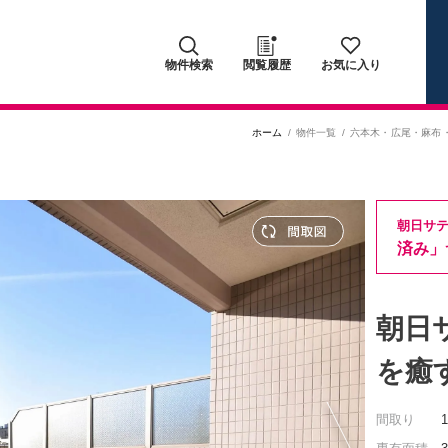
物件検索
閲覧履歴
お気に入り
ホーム
物件一覧
六本木・広尾・麻布
朝日サ
済み」
朝日
を癒
間取り