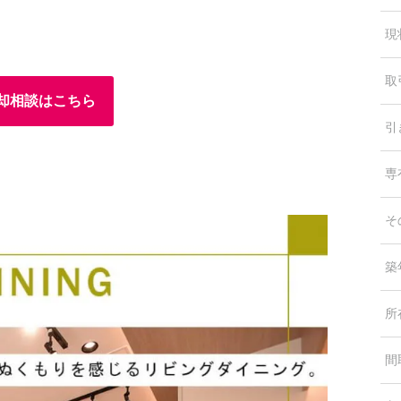
現
取
却相談はこちら
引
専
そ
築
所
間