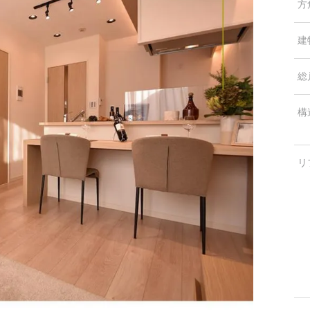
方
建
総
構
リ