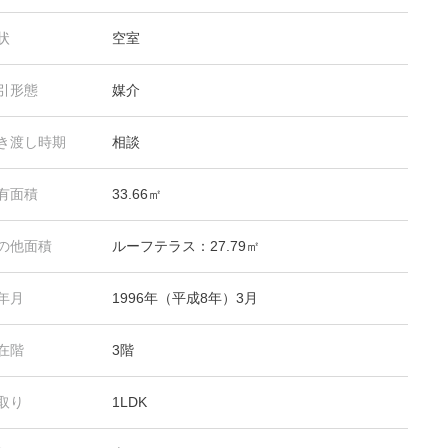
状
空室
引形態
媒介
き渡し時期
相談
有面積
33.66㎡
の他面積
ルーフテラス：27.79㎡
年月
1996年（平成8年）3月
在階
3階
取り
1LDK