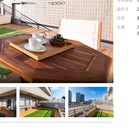
専有面積
築年月
住所
交通
ラス