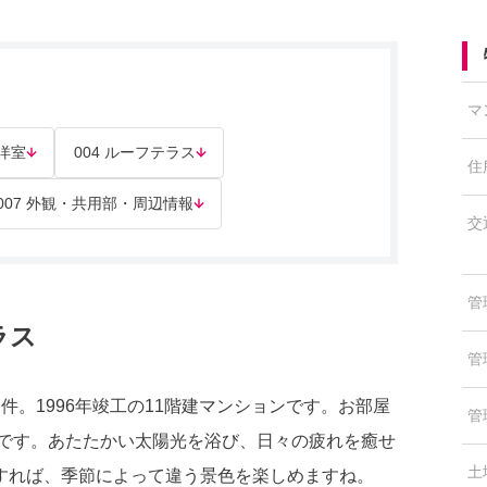
マ
 洋室
004 ルーフテラス
住
007 外観・共用部・周辺情報
交
管
ラス
管
。1996年竣工の11階建マンションです。お部屋
管
付きです。あたたかい太陽光を浴び、日々の疲れを癒せ
土
すれば、季節によって違う景色を楽しめますね。