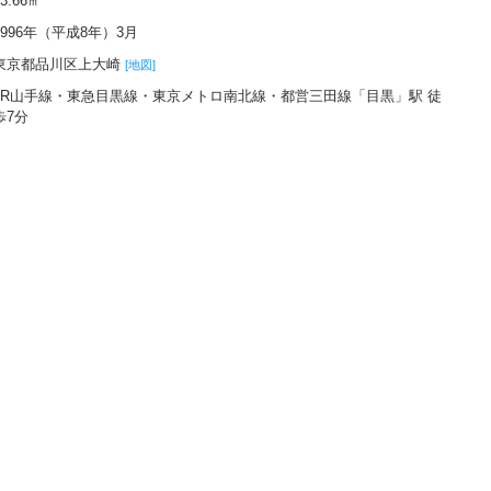
33.66㎡
1996年（平成8年）3月
東京都品川区上大崎
[地図]
JR山手線・東急目黒線・東京メトロ南北線・都営三田線「目黒」駅 徒
歩7分