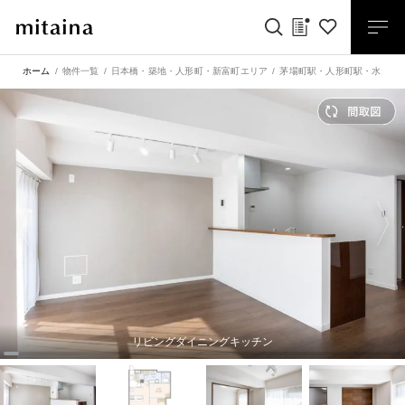
ホーム
物件一覧
日本橋・築地・人形町・新富町エリア
茅場町駅
・
人形町駅
・
水天宮
リビングダイニングキッチン