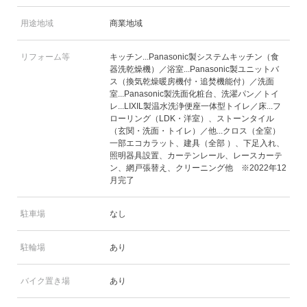
用途地域
商業地域
リフォーム等
キッチン...Panasonic製システムキッチン（食
器洗乾燥機）／浴室...Panasonic製ユニットバ
ス（換気乾燥暖房機付・追焚機能付）／洗面
室...Panasonic製洗面化粧台、洗濯パン／トイ
レ...LIXIL製温水洗浄便座一体型トイレ／床...フ
ローリング（LDK・洋室）、ストーンタイル
（玄関・洗面・トイレ）／他...クロス（全室）
一部エコカラット、建具（全部 ）、下足入れ、
照明器具設置、カーテンレール、レースカーテ
ン、網戸張替え、クリーニング他 ※2022年12
月完了
駐車場
なし
駐輪場
あり
バイク置き場
あり