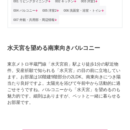
001 リビングダイニング
002 キッチン
003 洋室1
004 バルコニー
005 洋室2
006 洗面室・浴室・トイレ
007 外観・共用部・周辺情報
水天宮を望める南東向きバルコニー
東京メトロ半蔵門線「水天宮前」駅より徒歩1分の駅近物
件。安産祈願で知られる「水天宮」の目の前に立地してい
ます。お部屋は10階建9階部分の2LDK。南東向きにつき陽
当たり良好ですよ。太陽光を浴びて午前中から活動的に過
ごせそうですね。バルコニーから「水天宮」を望めるのも
魅力的です。細則はありますが、ペットと一緒に暮らせる
お部屋です。