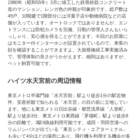
1980年（昭和55年）3月に竣工した鉄骨鉄筋コンクリート
造のマンション。レンガ色の外観が印象的です。総戸数は
49戸、10階建で1階部分には洋菓子店や動物病院などの店
舗が入っています。オートロックではありませんが、エン
トランスには防犯カメラを完備、日勤の管理人さんもいら
っしゃり、安心感を得ることができます。今回のお部屋に
はモニター付インターホンが設置されているので、来客の
顔を確認することができますよ。大規模修繕工事実施済み
で、管理体制の良さがうかがえます。細則はありますが、
ペット飼育可能です。
ハイツ水天宮前の周辺情報
東京メトロ半蔵門線「水天宮前」駅より徒歩1分の駅近物
件。安産祈願で知られる「水天宮」の目の前に立地してい
ます。他にも東京メトロ日比谷線・都営浅草線「人形町」
駅より徒歩3分、東京メトロ東西線「茅場町」駅より徒歩8
分の距離で、3駅4路線利用可能です。成田・羽田空港への
リムジンバスが出ている「東京シティ・エアターミナル」
も歩いて4分ほどの場所にあり、飛行機を利用する機会が多