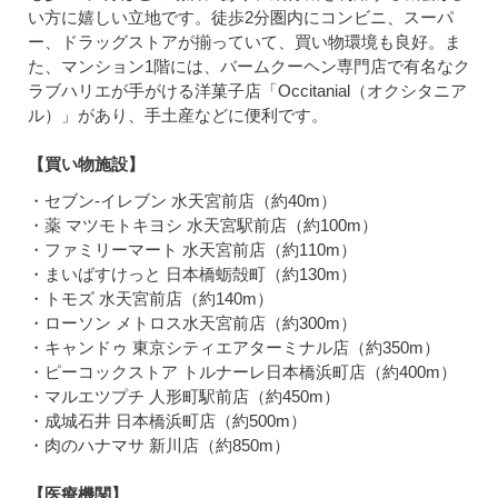
い方に嬉しい立地です。徒歩2分圏内にコンビニ、スーパ
ー、ドラッグストアが揃っていて、買い物環境も良好。ま
た、マンション1階には、バームクーヘン専門店で有名なク
ラブハリエが手がける洋菓子店「Occitanial（オクシタニア
ル）」があり、手土産などに便利です。
【買い物施設】
・セブン-イレブン 水天宮前店（約40m）
・薬 マツモトキヨシ 水天宮駅前店（約100m）
・ファミリーマート 水天宮前店（約110m）
・まいばすけっと 日本橋蛎殻町（約130m）
・トモズ 水天宮前店（約140m）
・ローソン メトロス水天宮前店（約300m）
・キャンドゥ 東京シティエアターミナル店（約350m）
・ピーコックストア トルナーレ日本橋浜町店（約400m）
・マルエツプチ 人形町駅前店（約450m）
・成城石井 日本橋浜町店（約500m）
・肉のハナマサ 新川店（約850m）
【医療機関】