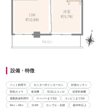
設備・特徴
ペット飼育可
モニター付インターホン
対面キッチン
防犯カメラ
食洗機
3口以上コンロ
浴室乾燥機
複数路線利用可
スーパーまで5分
コンビニまで3分
50㎡～69㎡
2LDK
カップル・夫婦
築20年以上