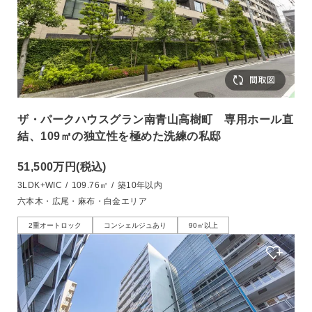
ザ・パークハウスグラン南青山高樹町 専用ホール直
結、109㎡の独立性を極めた洗練の私邸
51,500万円
(税込)
3LDK+WIC
/
109.76㎡
/
築10年以内
六本木・広尾・麻布・白金エリア
2重オートロック
コンシェルジュあり
90㎡以上