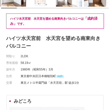
「成約済
ハイツ水天宮前 水天宮を望める南東向きバルコニーは
み」
です。
ハイツ水天宮前 水天宮を望める南東向き
バルコニー
間取り
2LDK
専有面積
58.19㎡
築年月
1980年（昭和55年）3月
住所
東京都中央区日本橋蛎殻町
[地図]
交通
東京メトロ半蔵門線「水天宮前」駅 徒歩1分
みどころ