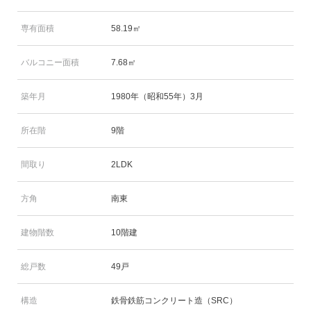
専有面積
58.19㎡
バルコニー面積
7.68㎡
築年月
1980年（昭和55年）3月
所在階
9階
間取り
2LDK
方角
南東
建物階数
10階建
総戸数
49戸
構造
鉄骨鉄筋コンクリート造（SRC）