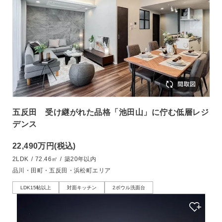
五反田 受け継がれた品格「池田山」に佇む低層レジ
デンス
22,490万円
(税込)
2LDK
/
72.46㎡
/
築20年以内
品川・田町・五反田・浜松町エリア
LDK15帖以上
対面キッチン
2ボウル洗面台