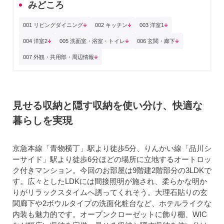
みどころ
001 リビングダイニング
002 キッチン
003 洋室1
004 洋室2
005 洗面室・浴室・トイレ
006 玄関・廊下
007 外観・共用部・周辺情報
見せる収納と隠す収納を使い分け、快適な
暮らしを実現
京急本線「青物横丁」駅より徒歩5分、りんかい線「品川シ
ーサイド」駅より徒歩6分ほどの場所に立地するオートロッ
ク付きマンション。今回のお部屋は9階建2階部分の3LDKで
す。広々としたLDKには間接照明が施され、柔らかな明か
りがリラックスタイムへ誘ってくれそう。大理石貼りの玄
関廊下や2ボウルタイプの洗面化粧台など、ホテルライクな
内装も魅力的です。オープンクローゼットに飾り棚、WIC