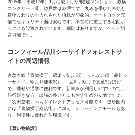
2005年（平成17年）1月に竣工した9階建マンション。鉄筋
コンクリート造、総戸数は32戸です。丸みを帯びた外観と
建物まわりの手入れされた植栽が印象的。オートロック完
備でセキュリティ面は安心です。不在時に重宝する宅配ボ
ックスも設置されています。細則はありますが、ペット飼
育可能です。
コンフィール品川シーサイドフォレストサ
イトの周辺情報
京急本線「青物横丁」駅より徒歩5分、りんかい線「品川シ
ーサイド」駅より徒歩6分。「品川」駅まで直通3分ほど
で、通勤や通学に便利です。新幹線が利用しやすいので、
旅行好きな方・出張の多い方にもおすすめの立地ですよ。
「羽田空港」へもダイレクトアクセス可能です。徒歩圏内
には「青物横丁商店街」に加え、ショッピングモールもあ
り、利便性に優れた住環境です。
【買い物施設】