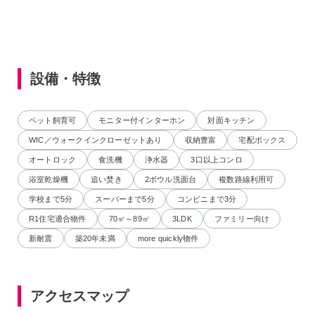
設備・特徴
ペット飼育可
モニター付インターホン
対面キッチン
WIC／ウォークインクローゼットあり
収納豊富
宅配ボックス
オートロック
食洗機
浄水器
3口以上コンロ
浴室乾燥機
追い焚き
2ボウル洗面台
複数路線利用可
学校まで5分
スーパーまで5分
コンビニまで3分
R1住宅適合物件
70㎡～89㎡
3LDK
ファミリー向け
新耐震
築20年未満
more quickly物件
アクセスマップ