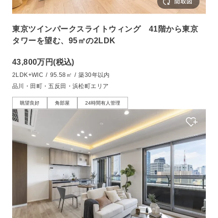
東京ツインパークスライトウィング 41階から東京
タワーを望む、95㎡の2LDK
43,800万円
(税込)
2LDK+WIC
/
95.58㎡
/
築30年以内
品川・田町・五反田・浜松町エリア
眺望良好
角部屋
24時間有人管理