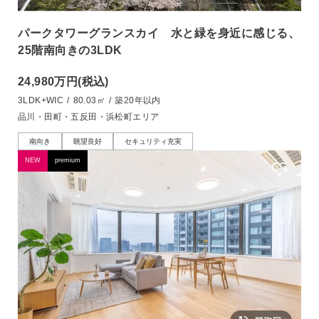
パークタワーグランスカイ 水と緑を身近に感じる、
25階南向きの3LDK
24,980万円
(税込)
3LDK+WIC
/
80.03㎡
/
築20年以内
品川・田町・五反田・浜松町エリア
南向き
眺望良好
セキュリティ充実
NEW
premium