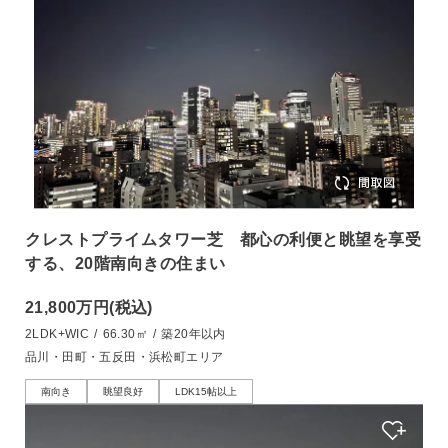
クレストプライムタワー芝 都心の利便と眺望を享受
する、20階南向きの住まい
21,800万円
(税込)
2LDK+WIC
/
66.30㎡
/
築20年以内
品川・田町・五反田・浜松町エリア
南向き
眺望良好
LDK15帖以上