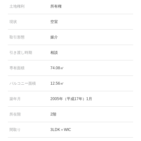
土地権利
所有権
現状
空室
取引形態
媒介
引き渡し時期
相談
専有面積
74.08㎡
バルコニー面積
12.56㎡
築年月
2005年（平成17年）1月
所在階
2階
間取り
3LDK＋WIC