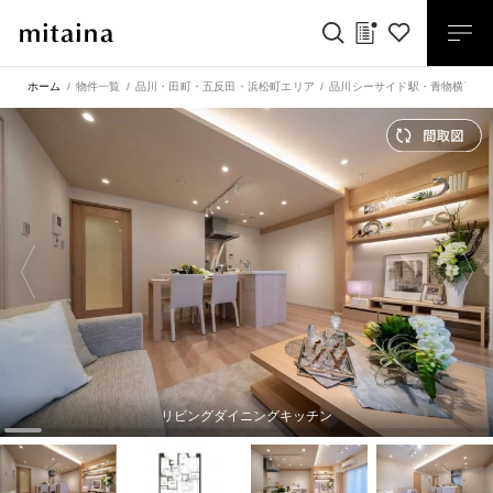
ホーム
物件一覧
品川・田町・五反田・浜松町エリア
品川シーサイド駅
・
青物横丁駅
リビングダイニングキッチン