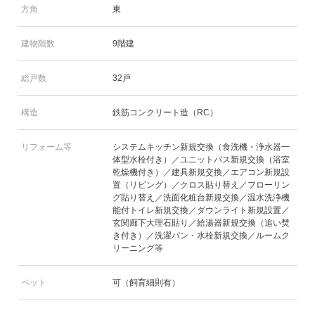
方角
東
建物階数
9階建
総戸数
32戸
構造
鉄筋コンクリート造（RC）
リフォーム等
システムキッチン新規交換（食洗機・浄水器一
体型水栓付き）／ユニットバス新規交換（浴室
乾燥機付き）／建具新規交換／エアコン新規設
置（リビング）／クロス貼り替え／フローリン
グ貼り替え／洗面化粧台新規交換／温水洗浄機
能付トイレ新規交換／ダウンライト新規設置／
玄関廊下大理石貼り／給湯器新規交換（追い焚
き付き）／洗濯パン・水栓新規交換／ルームク
リーニング等
ペット
可（飼育細則有）