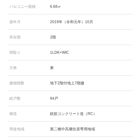
バルコニー面積
6.68㎡
築年月
2019年（令和元年）10月
所在階
2階
間取り
1LDK+WIC
方角
東
建物階数
地下2階付地上7階建
総戸数
94戸
構造
鉄筋コンクリート造（RC）
用途地域
第二種中高層住居専用地域