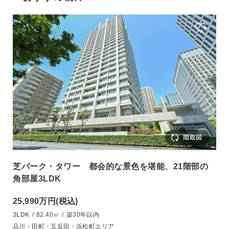
芝パーク・タワー 都会的な景色を堪能、21階部の
角部屋3LDK
25,990万円
(税込)
3LDK
/
82.40㎡
/
築30年以内
品川・田町・五反田・浜松町エリア