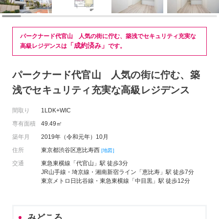
パークナード代官山 人気の街に佇む、築浅でセキュリティ充実な
「成約済み」
高級レジデンスは
です。
パークナード代官山 人気の街に佇む、築
浅でセキュリティ充実な高級レジデンス
間取り
1LDK+WIC
専有面積
49.49㎡
築年月
2019年（令和元年）10月
住所
東京都渋谷区恵比寿西
[地図]
交通
東急東横線「代官山」駅 徒歩3分
JR山手線・埼京線・湘南新宿ライン「恵比寿」駅 徒歩7分
東京メトロ日比谷線・東急東横線「中目黒」駅 徒歩12分
みどころ