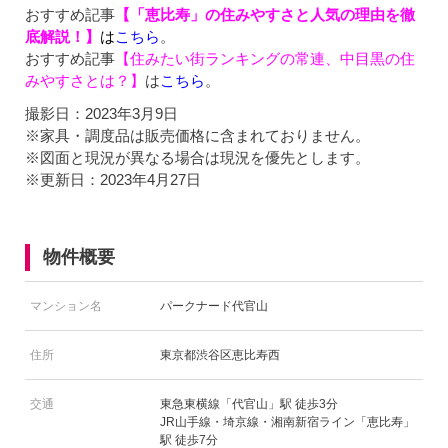
おすすめ記事
【「恵比寿」の住みやすさと人気の理由を徹
底解説！】
は
こちら
。
おすすめ記事
【住みたい街ランキングの常連、中目黒の住
みやすさとは？】
は
こちら
。
撮影日：2023年3月9日
※家具・調度品は販売価格に含まれておりません。
※図面と現況が異なる場合は現況を優先とします。
※更新日：2023年4月27日
物件概要
マンション名
パークナード代官山
住所
東京都渋谷区恵比寿西
交通
東急東横線「代官山」駅 徒歩3分
JR山手線・埼京線・湘南新宿ライン「恵比寿」
駅 徒歩7分