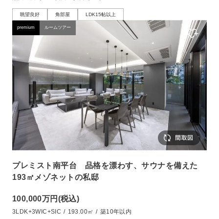
眺望良好
角部屋
LDK15帖以上
premium
ルームツアー
プレミスト南平台 品格を漂わす、サウナを備えた
193㎡メゾネットの私邸
100,000万円
(税込)
3LDK+3WIC+SIC
/
193.00㎡
/
築10年以内