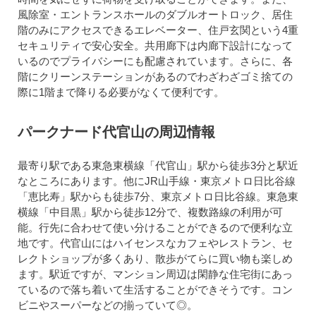
風除室・エントランスホールのダブルオートロック、居住
階のみにアクセスできるエレベーター、住戸玄関という4重
セキュリティで安心安全。共用廊下は内廊下設計になって
いるのでプライバシーにも配慮されています。さらに、各
階にクリーンステーションがあるのでわざわざゴミ捨ての
際に1階まで降りる必要がなくて便利です。
パークナード代官山の周辺情報
最寄り駅である東急東横線「代官山」駅から徒歩3分と駅近
なところにあります。他にJR山手線・東京メトロ日比谷線
「恵比寿」駅からも徒歩7分、東京メトロ日比谷線。東急東
横線「中目黒」駅から徒歩12分で、複数路線の利用が可
能。行先に合わせて使い分けることができるので便利な立
地です。代官山にはハイセンスなカフェやレストラン、セ
レクトショップが多くあり、散歩がてらに買い物も楽しめ
ます。駅近ですが、マンション周辺は閑静な住宅街にあっ
ているので落ち着いて生活することができそうです。コン
ビニやスーパーなどの揃っていて◎。