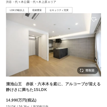
渋谷・代々木公園・代々木上原エリア
LDK15帖以上
収納豊富
セキュリティ充実
溜池山王 赤坂・六本木を庭に、アルコーブが迎える
静けさに満ちた1SLDK
14,990万円
(税込)
1SLDK
/
56.36㎡
/
築30年以内