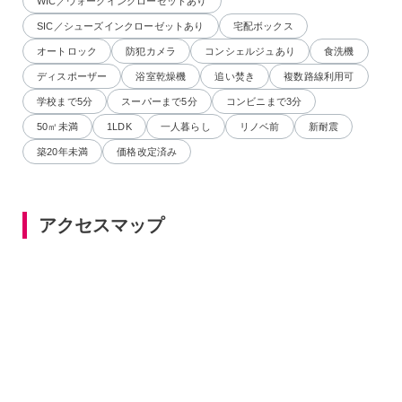
WIC／ウォークインクローゼットあり
SIC／シューズインクローゼットあり
宅配ボックス
オートロック
防犯カメラ
コンシェルジュあり
食洗機
ディスポーザー
浴室乾燥機
追い焚き
複数路線利用可
学校まで5分
スーパーまで5分
コンビニまで3分
50㎡未満
1LDK
一人暮らし
リノベ前
新耐震
築20年未満
価格改定済み
アクセスマップ