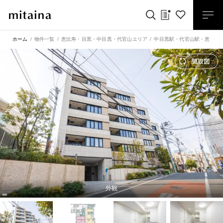
ホーム
物件一覧
恵比寿・目黒・中目黒・代官山エリア
中目黒駅
・
代官山駅
・
恵比寿
外観