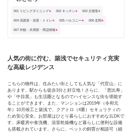
001 リビングダイニング
002 キッチン
003 主寝室
004 洗面室・浴室・トイレ
005 バルコニー
006 玄関
007 外観・共用部・周辺情報
人気の街に佇む、築浅でセキュリティ充実
な高級レジデンス
こちらの物件は、住みたい街としても人気な「代官山」に
あります。駅からも徒歩3分と好立地！さらに、「恵比寿」
や「中目黒」も生活圏となるのでハイセンスな街を堪能す
ることができます。また、マンションは2019年（令和元
年）10月竣工と築浅で、クアトロ（4重）セキュリティの
ため安心安全。お部屋はひとり暮らしにおすすめな1LDKで
す。床暖房や食洗機、浴室乾燥機など暮らしに便利な設備
も搭載されています。さらに、ペットの飼育が相談可（細