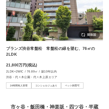
ブランズ渋谷常盤松 常盤松の緑を望む、76㎡の
2LDK
21,800万円
(税込)
2LDK+2WIC
/
76.89㎡
/
築10年以内
渋谷・代々木公園・代々木上原エリア
24時間有人管理
コンシェルジュあり
ペット飼育可
市ヶ谷・飯田橋・神楽坂・四ツ谷・半蔵