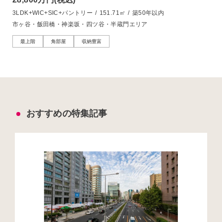
3LDK+WIC+SIC+パントリー
/
151.71㎡
/
築50年以内
市ヶ谷・飯田橋・神楽坂・四ツ谷・半蔵門エリア
最上階
角部屋
収納豊富
おすすめの特集記事