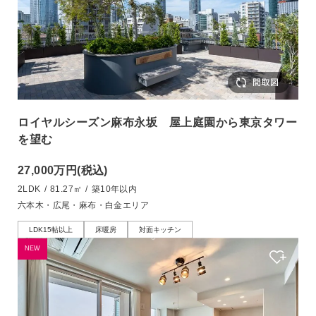
ロイヤルシーズン麻布永坂 屋上庭園から東京タワー
を望む
27,000万円
(税込)
2LDK
/
81.27㎡
/
築10年以内
六本木・広尾・麻布・白金エリア
LDK15帖以上
床暖房
対面キッチン
NEW