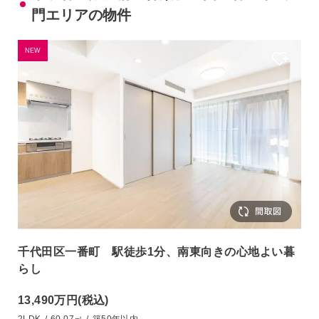
門エリアの物件
NEW
千代田区一番町 駅徒歩1分、南東向きの心地よい暮
らし
13,490万円
(税込)
2LDK
/
60.07㎡
/
築50年以内