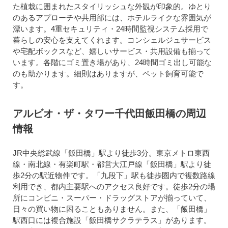
た植栽に囲まれたスタイリッシュな外観が印象的。ゆとり
のあるアプローチや共用部には、ホテルライクな雰囲気が
漂います。4重セキュリティ・24時間監視システム採用で
暮らしの安心を支えてくれます。コンシェルジュサービス
や宅配ボックスなど、嬉しいサービス・共用設備も揃って
います。各階にゴミ置き場があり、24時間ゴミ出し可能な
のも助かります。細則はありますが、ペット飼育可能で
す。
アルビオ・ザ・タワー千代田飯田橋の周辺
情報
JR中央総武線「飯田橋」駅より徒歩3分。東京メトロ東西
線・南北線・有楽町駅・都営大江戸線「飯田橋」駅より徒
歩2分の駅近物件です。「九段下」駅も徒歩圏内で複数路線
利用でき、都内主要駅へのアクセス良好です。徒歩2分の場
所にコンビニ・スーパー・ドラッグストアが揃っていて、
日々の買い物に困ることもありません。また、「飯田橋」
駅西口には複合施設「飯田橋サクラテラス」があります。