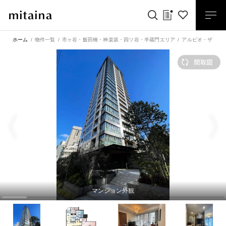
ホーム
物件一覧
市ヶ谷・飯田橋・神楽坂・四ツ谷・半蔵門エリア
アルビオ・ザ・タ
マンション外観