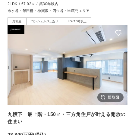
2LDK
/
67.02㎡
/
築30年以内
市ヶ谷・飯田橋・神楽坂・四ツ谷・半蔵門エリア
角部屋
コンシェルジュあり
LDK15帖以上
premium
九段下 最上階・150㎡・三方角住戸が叶える開放の
住まい
28,800万円
(税込)