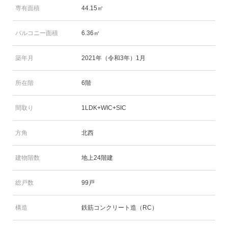
専有面積
44.15㎡
バルコニー面積
6.36㎡
築年月
2021年（令和3年）1月
所在階
6階
間取り
1LDK+WIC+SIC
方角
北西
建物階数
地上24階建
総戸数
99戸
構造
鉄筋コンクリート造（RC）