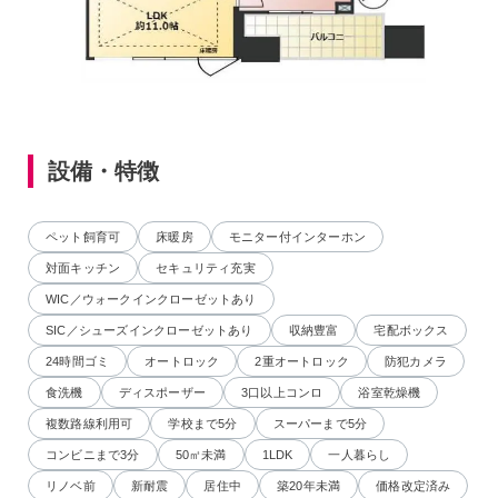
設備・特徴
ペット飼育可
床暖房
モニター付インターホン
対面キッチン
セキュリティ充実
WIC／ウォークインクローゼットあり
SIC／シューズインクローゼットあり
収納豊富
宅配ボックス
24時間ゴミ
オートロック
2重オートロック
防犯カメラ
食洗機
ディスポーザー
3口以上コンロ
浴室乾燥機
複数路線利用可
学校まで5分
スーパーまで5分
コンビニまで3分
50㎡未満
1LDK
一人暮らし
リノベ前
新耐震
居住中
築20年未満
価格改定済み