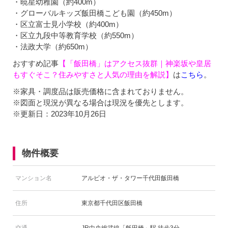
・暁星幼稚園（約400m）
・グローバルキッズ飯田橋こども園（約450m）
・区立富士見小学校（約400m）
・区立九段中等教育学校（約550m）
・法政大学（約650m）
おすすめ記事
【「飯田橋」はアクセス抜群｜神楽坂や皇居
もすぐそこ？住みやすさと人気の理由を解説】
は
こちら
。
※家具・調度品は販売価格に含まれておりません。
※図面と現況が異なる場合は現況を優先とします。
※更新日：2023年10月26日
物件概要
マンション名
アルビオ・ザ・タワー千代田飯田橋
住所
東京都千代田区飯田橋
交通
JR中央総武線「飯田橋」駅 徒歩3分