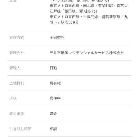
東京メトロ東西線・南北線・有楽町駅・都営大
江戸線「飯田橋」駅 徒歩2分
東京メトロ東西線・半蔵門線・都営新宿線「九
段下」駅 徒歩9分
管理方式
全部委託
管理会社
三井不動産レジデンシャルサービス株式会社
管理人
日勤
土地権利
所有権
現状
居住中
取引形態
媒介
引き渡し時期
相談