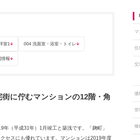
マ
 洋室1
004 洗面室・浴室・トイレ
住
辺情報
交
価
宅街に佇むマンションの12階・角
管
修
9年（平成31年）1月竣工と築浅です。「麹町」
クセスにも優れています。マンションは2019年度