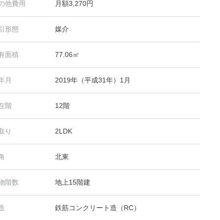
の他費用
月額3,270円
引形態
媒介
有面積
77.06㎡
年月
2019年（平成31年）1月
在階
12階
取り
2LDK
角
北東
物階数
地上15階建
造
鉄筋コンクリート造（RC）