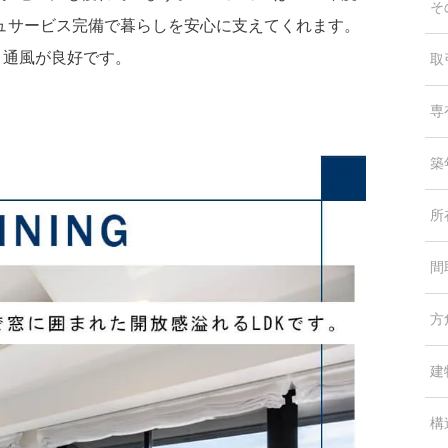
そ
ュサービス完備で暮らしを安心に支えてくれます。
・通風が良好です。
取
専
築
所
間
方
建
構