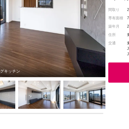
間取り
専有面積
築年月
住所
交通
ングキッチン