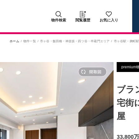
物件検索
閲覧履歴
お気に入り
ホーム
物件一覧
市ヶ谷・飯田橋・神楽坂・四ツ谷・半蔵門エリア
市ヶ谷駅
・
麹町
premium
ブラ
宅街
屋
33,80