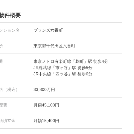
物件概要
ンション名
ブランズ六番町
所
東京都千代田区六番町
通
東京メトロ有楽町線「麹町」駅 徒歩4分
JR総武線「市ヶ谷」駅 徒歩5分
JR中央線「四ツ谷」駅 徒歩6分
格（税込）
33,800万円
理費
月額45,100円
繕積立金
月額15,400円