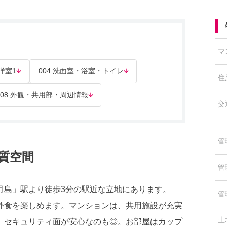
マ
 洋室1
004 洗面室・浴室・トイレ
住
008 外観・共用部・周辺情報
交
管
質空間
管
月島」駅より徒歩3分の駅近な立地にあります。
管
外食を楽しめます。マンションは、共用施設が充実
土
。セキュリティ面が安心なのも◎。お部屋はカップ