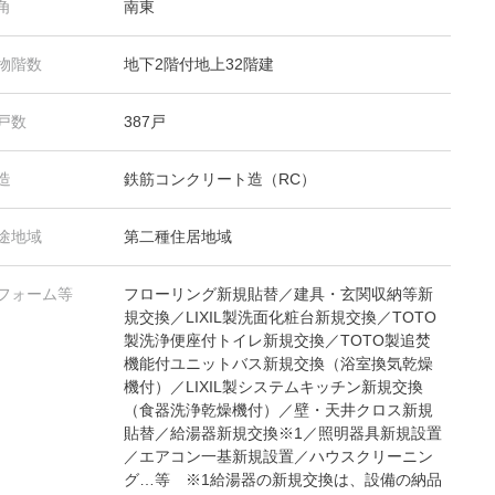
角
南東
物階数
地下2階付地上32階建
戸数
387戸
造
鉄筋コンクリート造（RC）
途地域
第二種住居地域
フォーム等
フローリング新規貼替／建具・玄関収納等新
規交換／LIXIL製洗面化粧台新規交換／TOTO
製洗浄便座付トイレ新規交換／TOTO製追焚
機能付ユニットバス新規交換（浴室換気乾燥
機付）／LIXIL製システムキッチン新規交換
（食器洗浄乾燥機付）／壁・天井クロス新規
貼替／給湯器新規交換※1／照明器具新規設置
／エアコン一基新規設置／ハウスクリーニン
グ…等 ※1給湯器の新規交換は、設備の納品