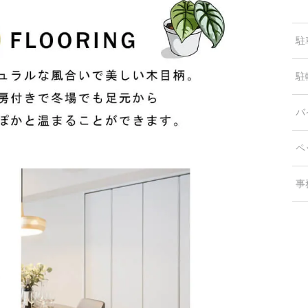
駐
駐
バ
ペ
事