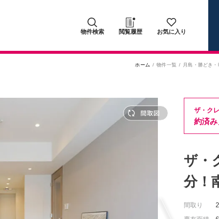
物件検索
閲覧履歴
お気に入り
ホーム
物件一覧
月島・勝どき・
ザ・クレ
約済み
ザ・
分！
間取り