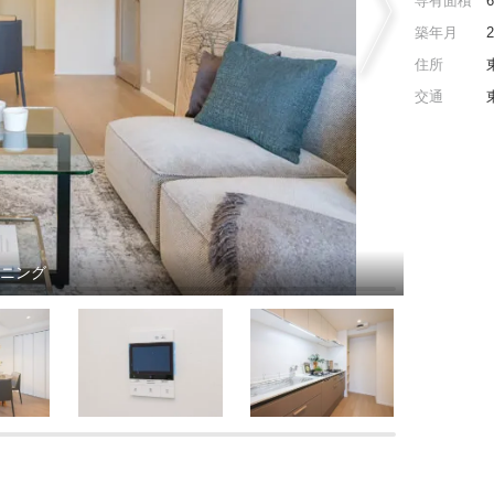
専有面積
築年月
住所
交通
イニング