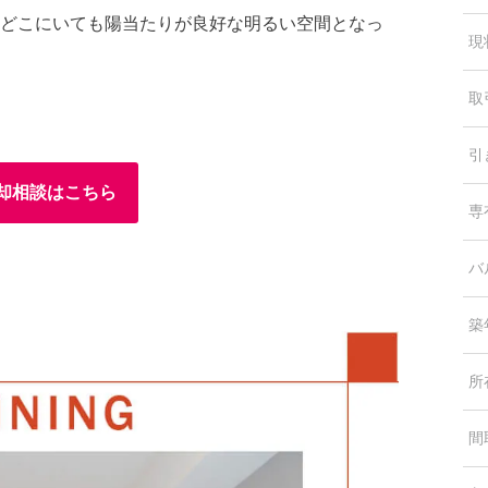
め、どこにいても陽当たりが良好な明るい空間となっ
現
取
引
却相談はこちら
専
バ
築
所
間