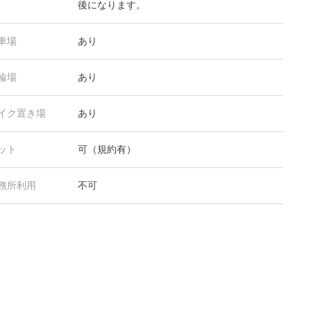
後になります。
車場
あり
輪場
あり
イク置き場
あり
ット
可（規約有）
務所利用
不可