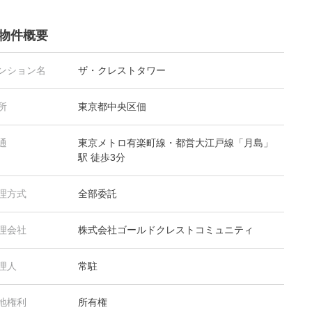
物件概要
ンション名
ザ・クレストタワー
所
東京都中央区佃
通
東京メトロ有楽町線・都営大江戸線「月島」
駅 徒歩3分
理方式
全部委託
理会社
株式会社ゴールドクレストコミュニティ
理人
常駐
地権利
所有権