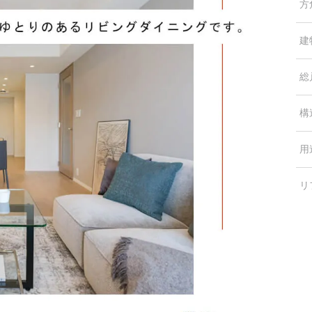
方
建
総
構
用
リ