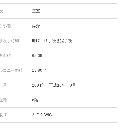
状
空室
引形態
媒介
き渡し時期
即時（諸手続き完了後）
有面積
65.38㎡
ルコニー面積
13.80㎡
年月
2004年（平成16年）9月
在階
8階
取り
2LDK+WIC