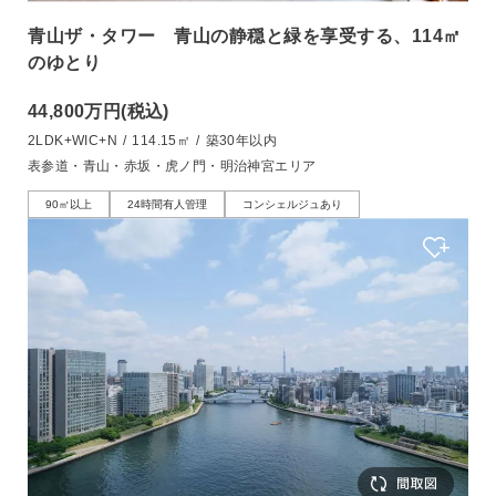
青山ザ・タワー 青山の静穏と緑を享受する、114㎡
のゆとり
44,800万円
(税込)
2LDK+WIC+N
/
114.15㎡
/
築30年以内
表参道・青山・赤坂・虎ノ門・明治神宮エリア
90㎡以上
24時間有人管理
コンシェルジュあり