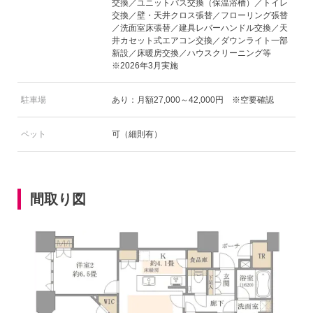
交換／ユニットバス交換（保温浴槽）／トイレ
交換／壁・天井クロス張替／フローリング張替
／洗面室床張替／建具レバーハンドル交換／天
井カセット式エアコン交換／ダウンライト一部
新設／床暖房交換／ハウスクリーニング等
※2026年3月実施
駐車場
あり：月額27,000～42,000円 ※空要確認
ペット
可（細則有）
間取り図