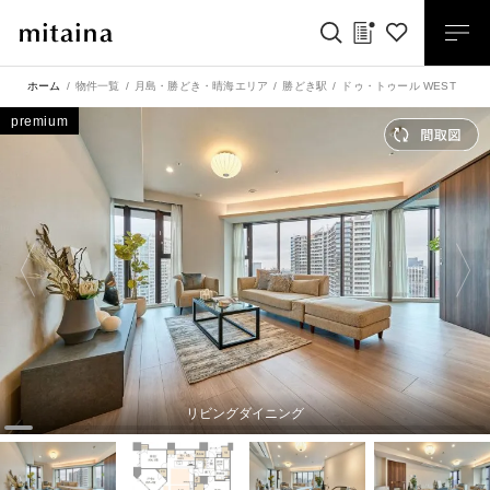
ホーム
物件一覧
月島・勝どき・晴海エリア
勝どき駅
ドゥ・トゥール WEST 4
premium
リビングダイニング