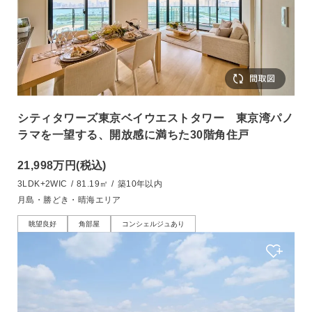
シティタワーズ東京ベイウエストタワー 東京湾パノ
ラマを一望する、開放感に満ちた30階角住戸
21,998万円
(税込)
3LDK+2WIC
/
81.19㎡
/
築10年以内
月島・勝どき・晴海エリア
眺望良好
角部屋
コンシェルジュあり