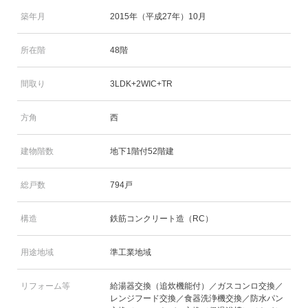
築年月
2015年（平成27年）10月
所在階
48階
間取り
3LDK+2WIC+TR
方角
西
建物階数
地下1階付52階建
総戸数
794戸
構造
鉄筋コンクリート造（RC）
用途地域
準工業地域
リフォーム等
給湯器交換（追炊機能付）／ガスコンロ交換／
レンジフード交換／食器洗浄機交換／防水パン