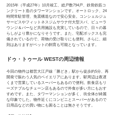
2015年（平成27年）10月竣工、総戸数794戸、鉄骨鉄筋コ
ンクリート造のタワーマンションです。オートロック、24
時間常駐管理、免震構造なので安心安全。コンシェルジュ
サービスやフィットネスジムサウナ付大型スパ、ビューラ
ウンジ＆バーなど共用施設も充実しているので、日々の暮
らしがより豊かになりそうです。また、宅配ボックスも完
備されているので、荷物の受け取りにも便利。さらに、細
則はありますがペットの飼育も可能となっています。
ドゥ・トゥール WESTの周辺情報
今回の物件は都営大江戸線「勝どき」駅から徒歩約5分、再
開発で賑わう人気のベイエリアにあります。駅周辺は夜遅
くまで営業しているスーパーもあるので便利。飲食店もリ
ーズナブルなチェーン店もあるので外食が多い方にもおす
すめです。また、タワーマンションが多く、街全体が綺麗
な印象でした。物件近くにコンビニとスーパーがあるので
日用品などの買い物にも困ることは無さそうです。