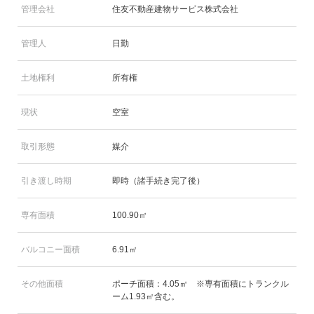
管理会社
住友不動産建物サービス株式会社
管理人
日勤
土地権利
所有権
現状
空室
取引形態
媒介
引き渡し時期
即時（諸手続き完了後）
専有面積
100.90㎡
バルコニー面積
6.91㎡
その他面積
ポーチ面積：4.05㎡ ※専有面積にトランクル
ーム1.93㎡含む。