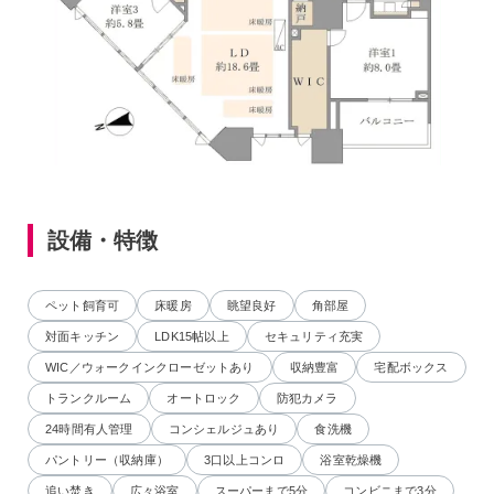
設備・特徴
ペット飼育可
床暖房
眺望良好
角部屋
対面キッチン
LDK15帖以上
セキュリティ充実
WIC／ウォークインクローゼットあり
収納豊富
宅配ボックス
トランクルーム
オートロック
防犯カメラ
24時間有人管理
コンシェルジュあり
食洗機
パントリー（収納庫）
3口以上コンロ
浴室乾燥機
追い焚き
広々浴室
スーパーまで5分
コンビニまで3分