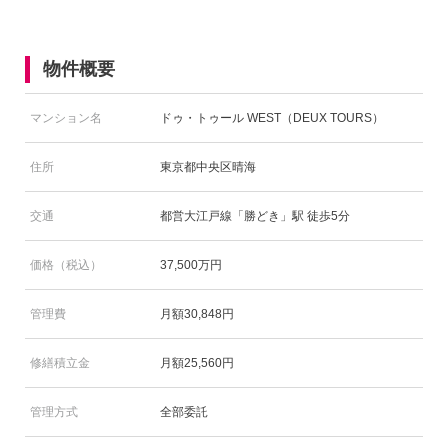
物件概要
マンション名
ドゥ・トゥール WEST（DEUX TOURS）
住所
東京都中央区晴海
交通
都営大江戸線「勝どき」駅 徒歩5分
価格（税込）
37,500万円
管理費
月額30,848円
修繕積立金
月額25,560円
管理方式
全部委託