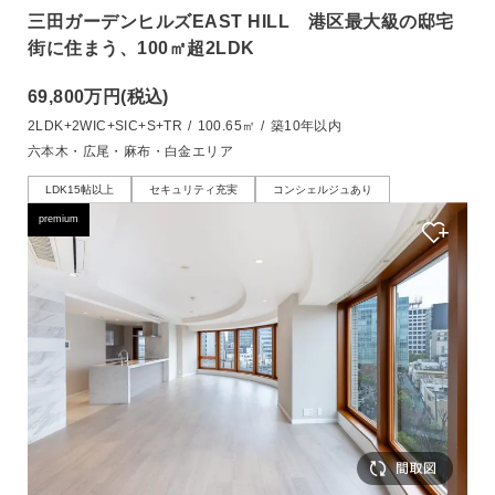
三田ガーデンヒルズEAST HILL 港区最大級の邸宅
街に住まう、100㎡超2LDK
69,800万円
(税込)
2LDK+2WIC+SIC+S+TR
/
100.65㎡
/
築10年以内
六本木・広尾・麻布・白金エリア
LDK15帖以上
セキュリティ充実
コンシェルジュあり
premium