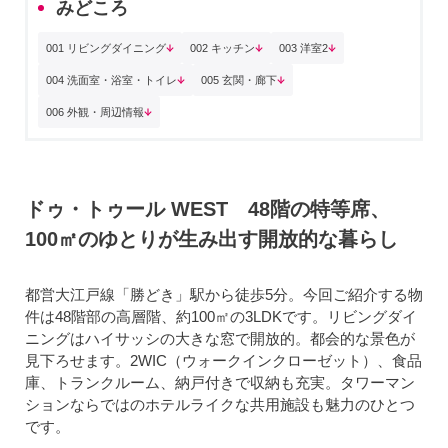
みどころ
001 リビングダイニング
002 キッチン
003 洋室2
004 洗面室・浴室・トイレ
005 玄関・廊下
006 外観・周辺情報
ドゥ・トゥール WEST 48階の特等席、
100㎡のゆとりが生み出す開放的な暮らし
都営大江戸線「勝どき」駅から徒歩5分。今回ご紹介する物
件は48階部の高層階、約100㎡の3LDKです。リビングダイ
ニングはハイサッシの大きな窓で開放的。都会的な景色が
見下ろせます。2WIC（ウォークインクローゼット）、食品
庫、トランクルーム、納戸付きで収納も充実。タワーマン
ションならではのホテルライクな共用施設も魅力のひとつ
です。