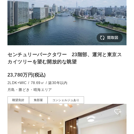
センチュリーパークタワー 23階部、運河と東京ス
カイツリーを望む開放的な眺望
23,780万円
(税込)
2LDK+WIC
/
78.69㎡
/
築30年以内
月島・勝どき・晴海エリア
眺望良好
角部屋
コンシェルジュあり