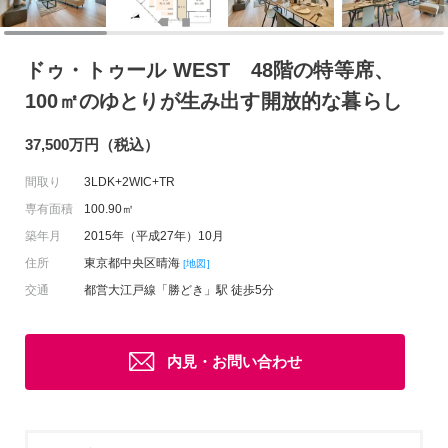
ドゥ・トゥール WEST 48階の特等席、
100㎡のゆとりが生み出す開放的な暮らし
37,500万円（税込）
間取り
3LDK+2WIC+TR
専有面積
100.90㎡
築年月
2015年（平成27年）10月
住所
東京都中央区晴海
[地図]
交通
都営大江戸線「勝どき」駅 徒歩5分
内見・お問い合わせ