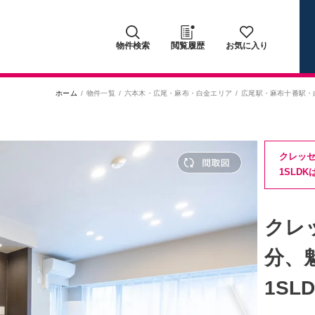
物件検索
閲覧履歴
お気に入り
ホーム
物件一覧
六本木・広尾・麻布・白金エリア
広尾駅
・
麻布十番駅
・
クレッセ
1SLDK
クレ
分、
1SL