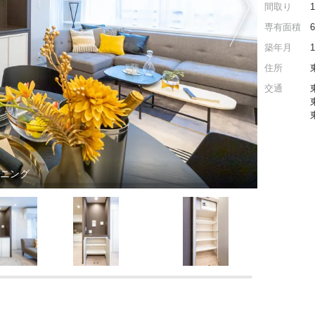
間取り
専有面積
築年月
住所
交通
イニング