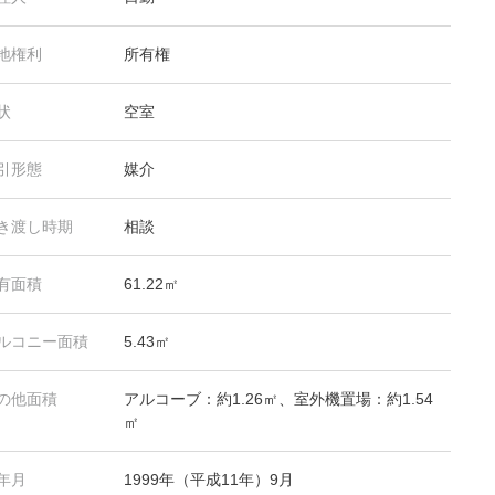
地権利
所有権
状
空室
引形態
媒介
き渡し時期
相談
有面積
61.22㎡
ルコニー面積
5.43㎡
の他面積
アルコーブ：約1.26㎡、室外機置場：約1.54
㎡
年月
1999年（平成11年）9月