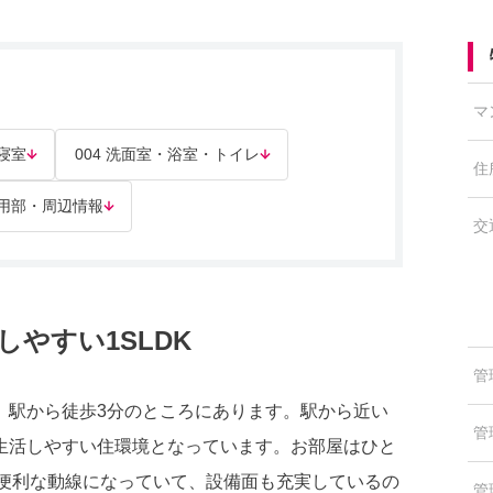
マ
 寝室
004 洗面室・浴室・トイレ
住
共用部・周辺情報
交
やすい1SLDK
管
」駅から徒歩3分のところにあります。駅から近い
管
生活しやすい住環境となっています。お部屋はひと
す。便利な動線になっていて、設備面も充実しているの
管