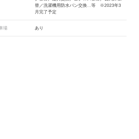
替／洗濯機用防水パン交換…等 ※2023年3
月完了予定
車場
あり