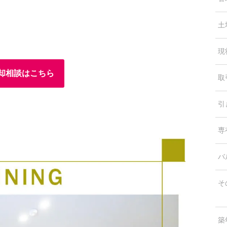
土
現
却相談はこちら
取
引
専
バ
そ
築