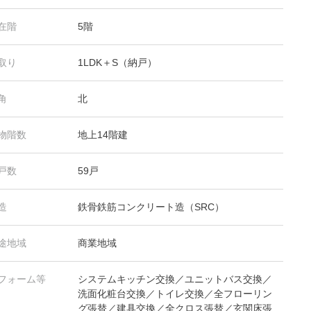
在階
5階
取り
1LDK＋S（納戸）
角
北
物階数
地上14階建
戸数
59戸
造
鉄骨鉄筋コンクリート造（SRC）
途地域
商業地域
フォーム等
システムキッチン交換／ユニットバス交換／
洗面化粧台交換／トイレ交換／全フローリン
グ張替／建具交換／全クロス張替／玄関床張