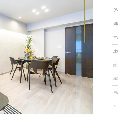
所
間
方
建
総
構
用
リ