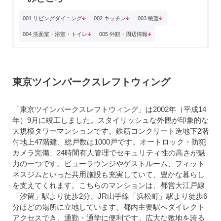
001 リビングダイニング
002 キッチン
003 眺望
004 洗面室・浴室・トイレ
005 外観・周辺情報
東京ツインパークスレフトウィング
「東京ツインパークスレフトウィング」は2002年（平成14
年）9月に竣工しました。スタイリッシュな外観が印象的な
大規模タワーマンションです。鉄筋コンクリート造地下2階
付地上47階建、総戸数は1000戸です。オートロック・防犯
カメラ完備、24時間有人管理でセキュリティ性の高さが魅
力の一つです。ビューラウンジやゲストルーム、フィット
ネスジムといった共用施設も充実していて、豊かな暮らし
を支えてくれます。こちらのマンションは、都営大江戸線
「汐留」駅より徒歩2分、JR山手線「浜松町」駅より徒歩6
分ほどの場所に立地しています。都内主要駅へダイレクト
アクセスでき、通勤・通学に便利です。広大な敷地を誇る