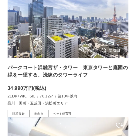
パークコート浜離宮ザ・タワー 東京タワーと庭園の
緑を一望する、洗練のタワーライフ
34,990万円
(税込)
2LDK+WIC+SIC
/
70.12㎡
/
築10年以内
品川・田町・五反田・浜松町エリア
眺望良好
南向き
ペット飼育可