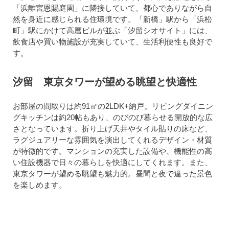
「浜離宮恩賜庭園」に隣接していて、都心でありながら自
然を身近に感じられる住環境です。「新橋」駅から「浜松
町」駅にかけて高層ビルが並ぶ「汐留シオサイト」には、
飲食店や買い物施設が充実していて、生活利便性も良好で
す。
汐留 東京タワーが望める眺望と快適性
お部屋の間取りは約91㎡の2LDK+納戸。リビングダイニン
グキッチンは約20帖もあり、のびのび暮らせる開放的な広
さとなっています。折り上げ天井やタイル貼りの床など、
ラグジュアリーな雰囲気を演出してくれるデザイン・材質
が特徴的です。マンションの充実した設備や、機能性の高
い住設機器で日々の暮らしを快適にしてくれます。また、
東京タワーが望める眺望も魅力的。昼間と夜で違った景色
を楽しめます。