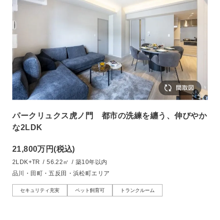
パークリュクス虎ノ門 都市の洗練を纏う、伸びやか
な2LDK
21,800万円
(税込)
2LDK+TR
/
56.22㎡
/
築10年以内
品川・田町・五反田・浜松町エリア
セキュリティ充実
ペット飼育可
トランクルーム