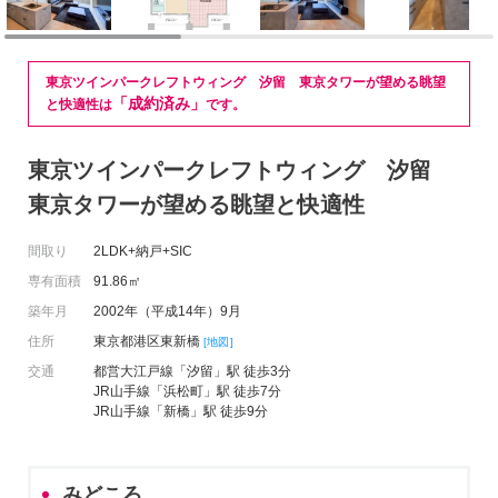
東京ツインパークレフトウィング 汐留 東京タワーが望める眺望
「成約済み」
と快適性は
です。
東京ツインパークレフトウィング 汐留
東京タワーが望める眺望と快適性
間取り
2LDK+納戸+SIC
専有面積
91.86㎡
築年月
2002年（平成14年）9月
住所
東京都港区東新橋
[地図]
交通
都営大江戸線「汐留」駅 徒歩3分
JR山手線「浜松町」駅 徒歩7分
JR山手線「新橋」駅 徒歩9分
みどころ