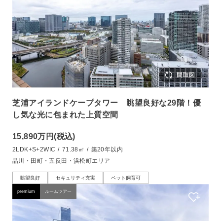
芝浦アイランドケープタワー 眺望良好な29階！優
し気な光に包まれた上質空間
15,890万円
(税込)
2LDK+S+2WIC
/
71.38㎡
/
築20年以内
品川・田町・五反田・浜松町エリア
眺望良好
セキュリティ充実
ペット飼育可
premium
ルームツアー