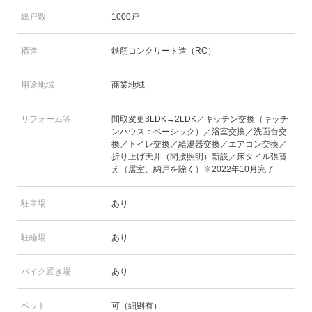
総戸数
1000戸
構造
鉄筋コンクリート造（RC）
用途地域
商業地域
リフォーム等
間取変更3LDK→2LDK／キッチン交換（キッチ
ンハウス：ベーシック）／浴室交換／洗面台交
換／トイレ交換／給湯器交換／エアコン交換／
折り上げ天井（間接照明）新設／床タイル張替
え（居室、納戸を除く）※2022年10月完了
駐車場
あり
駐輪場
あり
バイク置き場
あり
ペット
可（細則有）