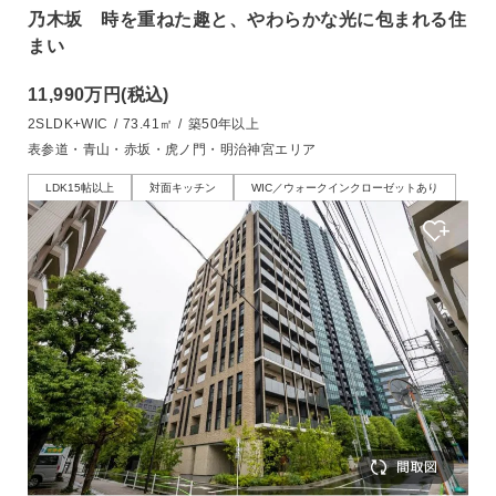
乃木坂 時を重ねた趣と、やわらかな光に包まれる住
まい
11,990万円
(税込)
2SLDK+WIC
/
73.41㎡
/
築50年以上
表参道・青山・赤坂・虎ノ門・明治神宮エリア
LDK15帖以上
対面キッチン
WIC／ウォークインクローゼットあり