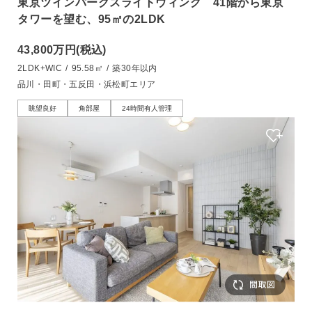
東京ツインパークスライトウィング 41階から東京
タワーを望む、95㎡の2LDK
43,800万円
(税込)
2LDK+WIC
/
95.58㎡
/
築30年以内
品川・田町・五反田・浜松町エリア
眺望良好
角部屋
24時間有人管理