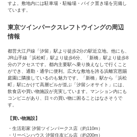
すよ。敷地内には駐車場・駐輪場・バイク置き場を完備し
ています。
東京ツインパークスレフトウイングの周辺
情報
都営大江戸線「汐留」駅より徒歩2分の駅近立地。他にも、
JR山手線「浜松町」駅より徒歩6分、「新橋」駅より徒歩8
分のアクセスです。都内主要駅へ乗り換えなしで行くこと
ができ、通勤・通学に便利。広大な敷地を誇る浜離宮恩賜
庭園に隣接しているのも魅力です。「新橋」駅から「浜松
町」駅にかけて高層ビルが並ぶ「汐留シオサイト」には、
飲食店や買い物施設が充実しています。マンション内にも
コンビニがあり、日々の買い物に困ることはなさそうで
す。
【買い物施設】
・生活彩家 汐留ツインパークス店（約110m）
・リーベンハウス 汐留住友ビル店（約200m）