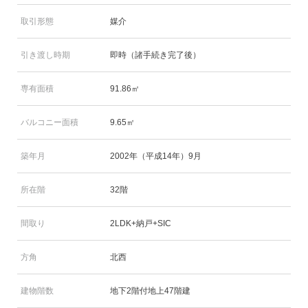
取引形態
媒介
引き渡し時期
即時（諸手続き完了後）
専有面積
91.86㎡
バルコニー面積
9.65㎡
築年月
2002年（平成14年）9月
所在階
32階
間取り
2LDK+納戸+SIC
方角
北西
建物階数
地下2階付地上47階建