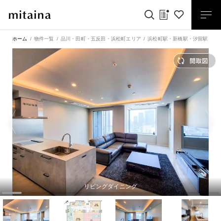
ホーム
物件一覧
品川・田町・五反田・浜松町エリア
浜松町駅
・
新橋駅
・
汐留駅
東
リビングダイニング