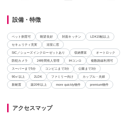
設備・特徴
ペット飼育可
眺望良好
対面キッチン
LDK15帖以上
セキュリティ充実
浴室に窓
SIC／シューズインクローゼットあり
収納豊富
オートロック
防犯カメラ
24時間有人管理
IHコンロ
複数路線利用可
スーパーまで5分
コンビニまで3分
公園まで3分
90㎡以上
2LDK
ファミリー向け
カップル・夫婦
新耐震
築20年以上
more quickly物件
premium物件
アクセスマップ