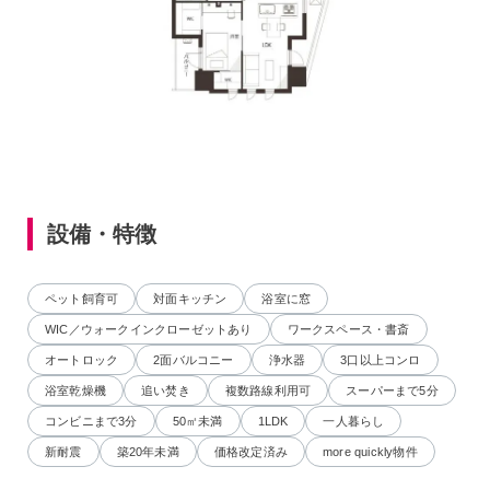
設備・特徴
ペット飼育可
対面キッチン
浴室に窓
WIC／ウォークインクローゼットあり
ワークスペース・書斎
オートロック
2面バルコニー
浄水器
3口以上コンロ
浴室乾燥機
追い焚き
複数路線利用可
スーパーまで5分
コンビニまで3分
50㎡未満
1LDK
一人暮らし
新耐震
築20年未満
価格改定済み
more quickly物件