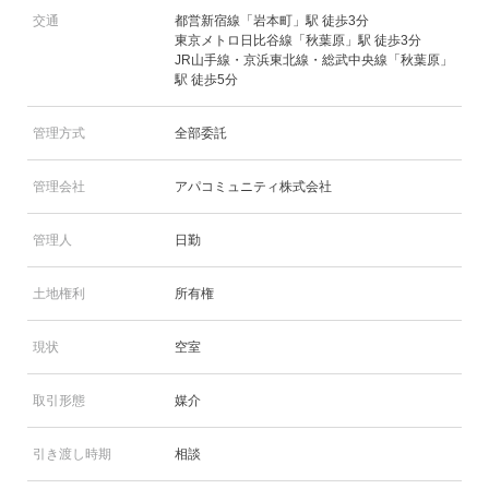
交通
都営新宿線「岩本町」駅 徒歩3分
東京メトロ日比谷線「秋葉原」駅 徒歩3分
JR山手線・京浜東北線・総武中央線「秋葉原」
駅 徒歩5分
管理方式
全部委託
管理会社
アパコミュニティ株式会社
管理人
日勤
土地権利
所有権
現状
空室
取引形態
媒介
引き渡し時期
相談