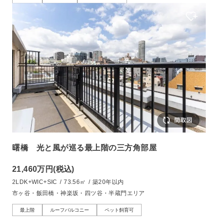
曙橋 光と風が巡る最上階の三方角部屋
21,460万円
(税込)
2LDK+WIC+SIC
/
73.56㎡
/
築20年以内
市ヶ谷・飯田橋・神楽坂・四ツ谷・半蔵門エリア
最上階
ルーフバルコニー
ペット飼育可