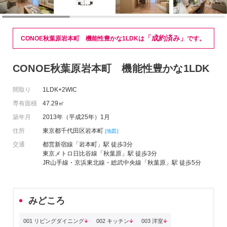
「成約済み」
CONOE秋葉原岩本町 機能性豊かな1LDKは
です。
CONOE秋葉原岩本町 機能性豊かな1LDK
間取り
1LDK+2WIC
専有面積
47.29㎡
築年月
2013年（平成25年）1月
住所
東京都千代田区岩本町
[地図]
交通
都営新宿線「岩本町」駅 徒歩3分
東京メトロ日比谷線「秋葉原」駅 徒歩3分
JR山手線・京浜東北線・総武中央線「秋葉原」駅 徒歩5分
みどころ
001 リビングダイニング
002 キッチン
003 洋室