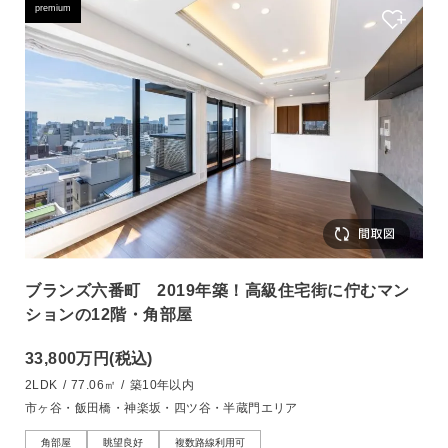
premium
ブランズ六番町 2019年築！高級住宅街に佇むマン
ションの12階・角部屋
33,800万円
(税込)
2LDK
/
77.06㎡
/
築10年以内
市ヶ谷・飯田橋・神楽坂・四ツ谷・半蔵門エリア
角部屋
眺望良好
複数路線利用可