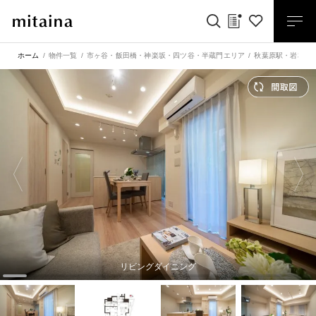
ホーム
物件一覧
市ヶ谷・飯田橋・神楽坂・四ツ谷・半蔵門エリア
秋葉原駅
・
岩本町
リビングダイニング