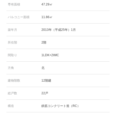
専有面積
47.29㎡
バルコニー面積
11.86㎡
築年月
2013年（平成25年）1月
所在階
2階
間取り
1LDK+2WIC
方角
北
建物階数
12階建
総戸数
22戸
構造
鉄筋コンクリート造（RC）