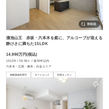
溜池山王 赤坂・六本木を庭に、アルコーブが迎える
静けさに満ちた1SLDK
14,990万円
(税込)
1SLDK
/
56.36㎡
/
築30年以内
六本木・広尾・麻布・白金エリア
複数路線利用可
オートロック
対面キッチン