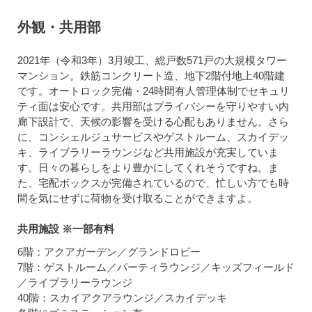
外観・共用部
2021年（令和3年）3月竣工、総戸数571戸の大規模タワー
マンション。鉄筋コンクリート造、地下2階付地上40階建
です。オートロック完備・24時間有人管理体制でセキュリ
ティ面は安心です。共用部はプライバシーを守りやすい内
廊下設計で、天候の影響を受ける心配もありません。さら
に、コンシェルジュサービスやゲストルーム、スカイデッ
キ、ライブラリーラウンジなど共用施設が充実していま
す。日々の暮らしをより豊かにしてくれそうですね。ま
た、宅配ボックスが完備されているので、忙しい方でも時
間を気にせずに荷物を受け取ることができますよ。
共用施設 ※一部有料
6階：アクアガーデン／グランドロビー
7階：ゲストルーム／パーティラウンジ／キッズフィールド
／ライブラリーラウンジ
40階：スカイアクアラウンジ／スカイデッキ