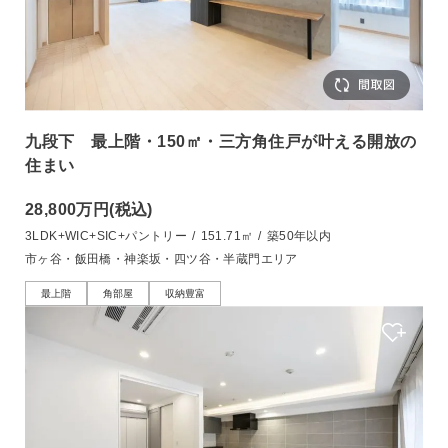
九段下 最上階・150㎡・三方角住戸が叶える開放の
住まい
28,800万円
(税込)
3LDK+WIC+SIC+パントリー
/
151.71㎡
/
築50年以内
市ヶ谷・飯田橋・神楽坂・四ツ谷・半蔵門エリア
最上階
角部屋
収納豊富