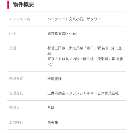
物件概要
マンション名
パークコート文京小石川ザタワー
住所
東京都文京区小石川
交通
都営三田線・大江戸線「春日」駅 徒歩1分（直
結）
東京メトロ丸ノ内線・南北線「後楽園」駅 徒歩
2分
管理方式
全部委託
管理会社
三井不動産レジデンシャルサービス株式会社
管理人
常駐
土地権利
所有権