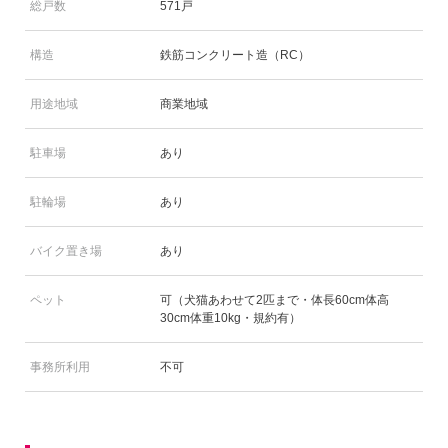
総戸数
571戸
構造
鉄筋コンクリート造（RC）
用途地域
商業地域
駐車場
あり
駐輪場
あり
バイク置き場
あり
ペット
可（犬猫あわせて2匹まで・体長60cm体高
30cm体重10kg・規約有）
事務所利用
不可