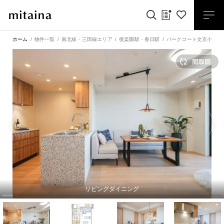
ホーム
物件一覧
南北線・三田線エリア
後楽園駅
・
春日駅
パークコート文京小石川
リビングダイニング