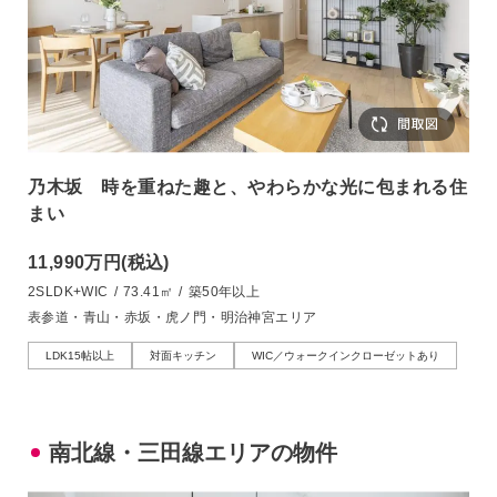
乃木坂 時を重ねた趣と、やわらかな光に包まれる住
まい
11,990万円
(税込)
2SLDK+WIC
/
73.41㎡
/
築50年以上
表参道・青山・赤坂・虎ノ門・明治神宮エリア
LDK15帖以上
対面キッチン
WIC／ウォークインクローゼットあり
南北線・三田線エリアの物件