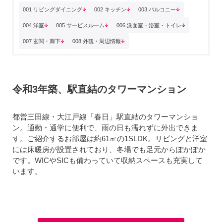
001 リビングダイニング
002 キッチン
003 バルコニー
004 洋室
005 サービスルーム
006 洗面室・浴室・トイレ
007 玄関・廊下
008 外観・周辺情報
令和3年築、駅直結のタワーマンション
都営三田線・大江戸線「春日」駅直結のタワーマンショ
ン。通勤・通学に便利で、雨の日も濡れずに外出できま
す。ご紹介するお部屋は約61㎡の1SLDK。リビングと洋室
には床暖房が設置されており、冬場でも足元からぽかぽか
です。WICやSICも備わっていて収納スペースも充実して
います。