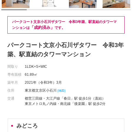
パークコート文京小石川ザタワー 令和3年築、駅直結のタワーマ
「成約済み」
ンションは
です。
パークコート文京小石川ザタワー 令和3年
築、駅直結のタワーマンション
間取り
1LDK+S+WIC
専有面積
61.89㎡
築年月
2021年（令和3年）3月
住所
東京都文京区小石川
[地図]
交通
都営三田線・大江戸線「春日」駅 徒歩1分（直結）
東京メトロ丸ノ内線・南北線「後楽園」駅 徒歩2分
みどころ