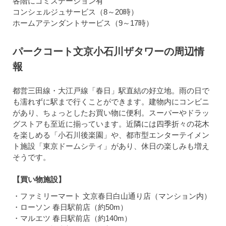
各階にゴミステーション有
コンシェルジュサービス（8～20時）
ホームアテンダントサービス（9～17時）
パークコート文京小石川ザタワーの周辺情
報
都営三田線・大江戸線「春日」駅直結の好立地。雨の日で
も濡れずに駅まで行くことができます。建物内にコンビニ
があり、ちょっとしたお買い物に便利。スーパーやドラッ
グストアも至近に揃っています。近隣には四季折々の花木
を楽しめる「小石川後楽園」や、都市型エンターテイメン
ト施設「東京ドームシティ」があり、休日の楽しみも増え
そうです。
【買い物施設】
・ファミリーマート 文京春日白山通り店（マンション内）
・ローソン 春日駅前店（約50m）
・マルエツ 春日駅前店（約140m）