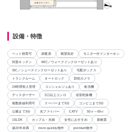
設備・特徴
ペット飼育可
床暖房
眺望良好
モニター付インターホン
対面キッチン
WIC／ウォークインクローゼットあり
SIC／シューズインクローゼットあり
宅配ボックス
トランクルーム
オートロック
防犯カメラ
24時間有人管理
コンシェルジュあり
食洗機
ディスポーザー
3口以上コンロ
浴室乾燥機
複数路線利用可
スーパーまで5分
コンビニまで3分
公園まで3分
光ファイバー
CATV
50㎡～69㎡
1SLDK
カップル・夫婦
女性におすすめ
新耐震
築20年未満
more quickly物件
premium物件