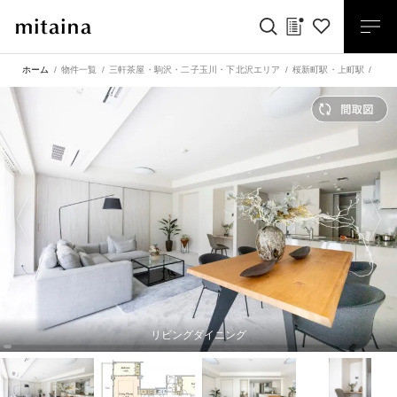
ホーム
物件一覧
三軒茶屋・駒沢・二子玉川・下北沢エリア
桜新町駅
・
上町駅
パー
リビングダイニング