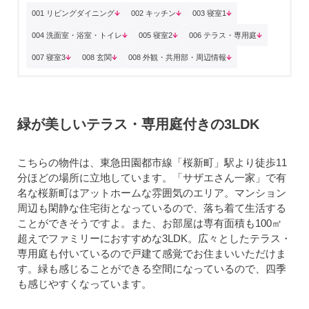
001 リビングダイニング
002 キッチン
003 寝室1
004 洗面室・浴室・トイレ
005 寝室2
006 テラス・専用庭
007 寝室3
008 玄関
008 外観・共用部・周辺情報
緑が美しいテラス・専用庭付きの3LDK
こちらの物件は、東急田園都市線「桜新町」駅より徒歩11
分ほどの場所に立地しています。「サザエさん一家」で有
名な桜新町はアットホームな雰囲気のエリア。マンション
周辺も閑静な住宅街となっているので、落ち着て生活する
ことができそうですよ。また、お部屋は専有面積も100㎡
超えでファミリーにおすすめな3LDK。広々としたテラス・
専用庭も付いているので戸建て感覚でお住まいいただけま
す。緑も感じることができる空間になっているので、四季
も感じやすくなっています。