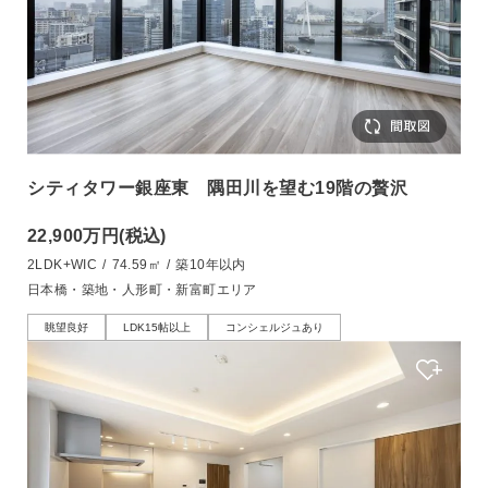
シティタワー銀座東 隅田川を望む19階の贅沢
22,900万円
(税込)
2LDK+WIC
/
74.59㎡
/
築10年以内
日本橋・築地・人形町・新富町エリア
眺望良好
LDK15帖以上
コンシェルジュあり