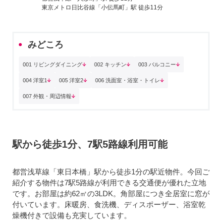
東京メトロ日比谷線「小伝馬町」駅 徒歩11分
みどころ
001 リビングダイニング
002 キッチン
003 バルコニー
004 洋室1
005 洋室2
006 洗面室・浴室・トイレ
007 外観・周辺情報
駅から徒歩1分、7駅5路線利用可能
都営浅草線「東日本橋」駅から徒歩1分の駅近物件。今回ご
紹介する物件は7駅5路線が利用できる交通便が優れた立地
です。お部屋は約62㎡の3LDK。角部屋につき全居室に窓が
付いています。床暖房、食洗機、ディスポーザー、浴室乾
燥機付きで設備も充実しています。