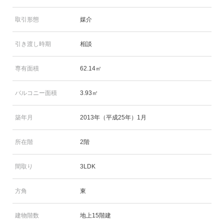
取引形態
媒介
引き渡し時期
相談
専有面積
62.14㎡
バルコニー面積
3.93㎡
築年月
2013年（平成25年）1月
所在階
2階
間取り
3LDK
方角
東
建物階数
地上15階建