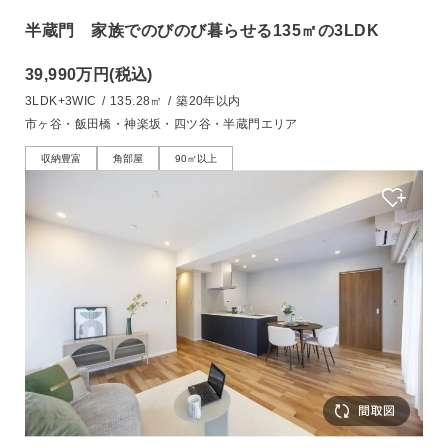
半蔵門 家族でのびのび暮らせる135㎡の3LDK
39,990万円
(税込)
3LDK+3WIC
/
135.28㎡
/
築20年以内
市ヶ谷・飯田橋・神楽坂・四ツ谷・半蔵門エリア
収納豊富
角部屋
90㎡以上