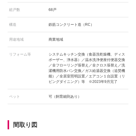
総戸数
68戸
構造
鉄筋コンクリート造（RC）
用途地域
商業地域
リフォーム等
システムキッチン交換（食器洗乾燥機、ディス
ポーザー、浄水器）／温水洗浄便座付便器交換
／全フローリング張替え／全クロス張替え／洗
濯機用防水パン交換／ガス給湯器交換（追焚機
能）／全居室照明設置／エアコン１台設置（リ
ビングダイニング）等 ※2023年9月完了
ペット
可（飼育細則あり）
間取り図