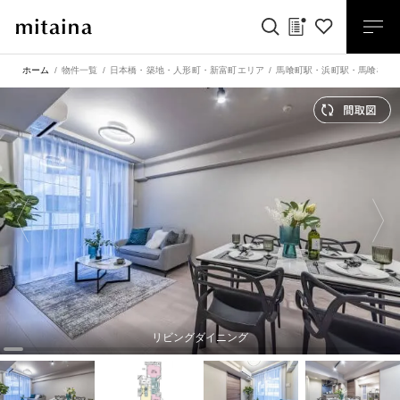
ホーム
物件一覧
日本橋・築地・人形町・新富町エリア
馬喰町駅
・
浜町駅
・
馬喰横山
リビングダイニング