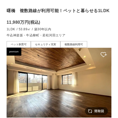
曙橋 複数路線が利用可能！ペットと暮らせる1LDK
11,980万円
(税込)
1LDK
/
53.89㎡
/
築30年以内
牛込神楽坂・牛込柳町・若松河田エリア
ペット飼育可
セキュリティ充実
複数路線利用可
premium