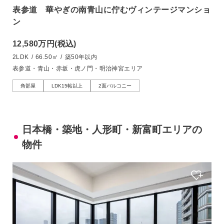
表参道 華やぎの南青山に佇むヴィンテージマンショ
ン
12,580万円
(税込)
2LDK
/
66.50㎡
/
築50年以内
表参道・青山・赤坂・虎ノ門・明治神宮エリア
角部屋
LDK15帖以上
2面バルコニー
日本橋・築地・人形町・新富町エリアの
物件