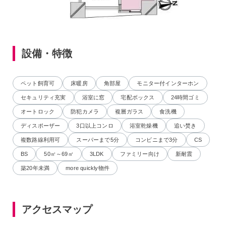
設備・特徴
ペット飼育可
床暖房
角部屋
モニター付インターホン
セキュリティ充実
浴室に窓
宅配ボックス
24時間ゴミ
オートロック
防犯カメラ
複層ガラス
食洗機
ディスポーザー
3口以上コンロ
浴室乾燥機
追い焚き
複数路線利用可
スーパーまで5分
コンビニまで3分
CS
BS
50㎡～69㎡
3LDK
ファミリー向け
新耐震
築20年未満
more quickly物件
アクセスマップ