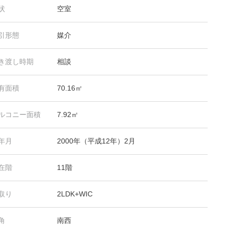
状
空室
引形態
媒介
き渡し時期
相談
有面積
70.16㎡
ルコニー面積
7.92㎡
年月
2000年（平成12年）2月
在階
11階
取り
2LDK+WIC
角
南西