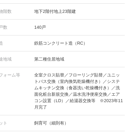
物階数
地下2階付地上23階建
戸数
140戸
造
鉄筋コンクリート造（RC）
途地域
第二種住居地域
フォーム等
全室クロス貼替／フローリング貼替／ユニッ
トバス交換（室内換気乾燥機付き）／システ
ムキッチン交換（食器洗い乾燥機付き）／洗
面化粧台新規交換／温水洗浄便座交換／エア
コン設置（LD）／給湯器交換等 ※2023年11
月完了
ット
飼育可（細則有）