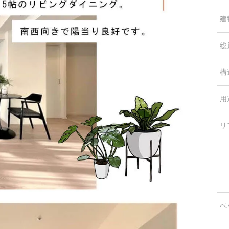
建
総
構
用
リ
ペ