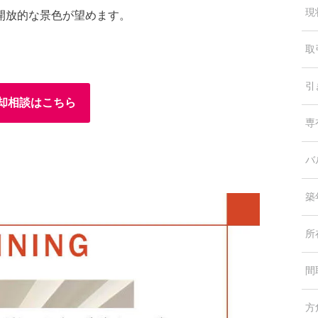
現
開放的な景色が望めます。
取
引
却相談はこちら
専
バ
築
所
間
方