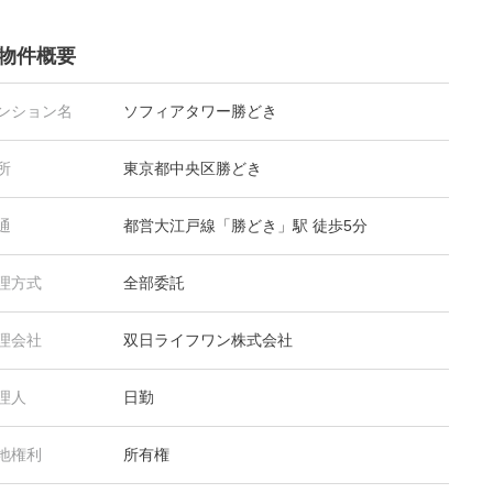
物件概要
ンション名
ソフィアタワー勝どき
所
東京都中央区勝どき
通
都営大江戸線「勝どき」駅 徒歩5分
理方式
全部委託
理会社
双日ライフワン株式会社
理人
日勤
地権利
所有権