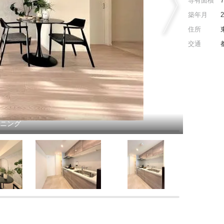
専有面積
築年月
住所
交通
イニング