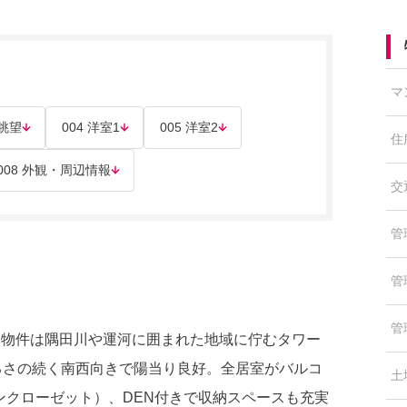
マ
 眺望
004 洋室1
005 洋室2
住
008 外観・周辺情報
交
管
管
管
る物件は隅田川や運河に囲まれた地域に佇むタワー
明るさの続く南西向きで陽当り良好。全居室がバルコ
土
ンクローゼット）、DEN付きで収納スペースも充実