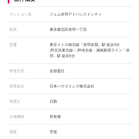
マンション名
ジェム赤羽アドバンスドシティ
住所
東京都北区赤羽一丁目
交通
東京メトロ南北線「赤羽岩淵」駅 徒歩3分
JR京浜東北線・JR埼京線・湘南新宿ライン「赤
羽」駅 徒歩5分
管理方式
全部委託
管理会社
日本ハウズイング株式会社
管理人
日勤
土地権利
所有権
現状
空室