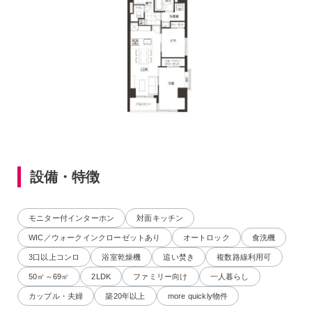
設備・特徴
モニター付インターホン
対面キッチン
WIC／ウォークインクローゼットあり
オートロック
食洗機
3口以上コンロ
浴室乾燥機
追い焚き
複数路線利用可
50㎡～69㎡
2LDK
ファミリー向け
一人暮らし
カップル・夫婦
築20年以上
more quickly物件