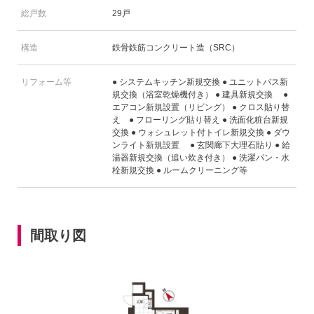
総戸数
29戸
構造
鉄骨鉄筋コンクリート造（SRC）
リフォーム等
● システムキッチン新規交換 ● ユニットバス新
規交換（浴室乾燥機付き） ● 建具新規交換 ●
エアコン新規設置（リビング） ● クロス貼り替
え ● フローリング貼り替え ● 洗面化粧台新規
交換 ● ウォシュレット付トイレ新規交換 ● ダウ
ンライト新規設置 ● 玄関廊下大理石貼り ● 給
湯器新規交換（追い炊き付き） ● 洗濯パン・水
栓新規交換 ● ルームクリーニング等
間取り図