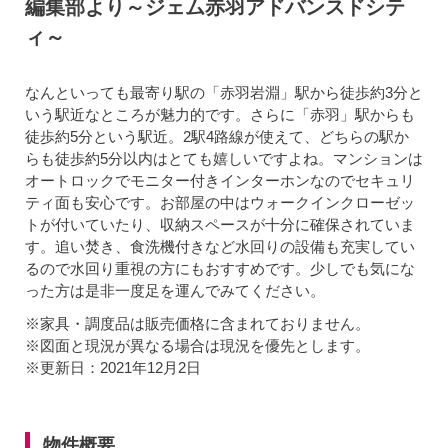
編集部より～ジェム赤羽アドバンスドシテ
ィ～
なんといっても最寄り駅の「赤羽岩淵」駅から徒歩約3分と
いう駅近なところが魅力的です。さらに「赤羽」駅からも
徒歩約5分という駅近。2駅4路線が使えて、どちらの駅か
らも徒歩約5分以内はとても嬉しいですよね。マンションは
オートロックでモニター付きインターホンなのでセキュリ
ティ面も安心です。お部屋の中はウォークインクローゼッ
トが付いていたり、収納スペースが十分に確保されていま
す。追い焚き、食洗機付きなど水回りの設備も充実してい
るので水回り重視の方にもおすすめです。少しでも気にな
った方は是非一度足を運んでみてください。
※家具・調度品は販売価格に含まれておりません。
※図面と現況が異なる場合は現況を優先とします。
※更新日：2021年12月2日
物件概要