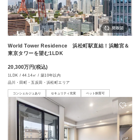
World Tower Residence 浜松町駅直結！浜離宮＆
東京タワーを望む1LDK
20,300万円
(税込)
1LDK
/
44.14㎡
/
築10年以内
品川・田町・五反田・浜松町エリア
コンシェルジュあり
セキュリティ充実
ペット飼育可