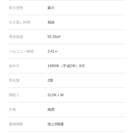
取引形態
媒介
引き渡し時期
相談
専有面積
55.35m²
バルコニー面積
3.41㎡
築年月
1990年（平成2年）8月
所在階
2階
間取り
2LDK＋W
方角
南西
建物階数
地上9階建