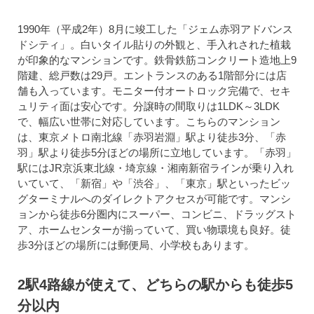
1990年（平成2年）8月に竣工した「ジェム赤羽アドバンス
ドシティ」。白いタイル貼りの外観と、手入れされた植栽
が印象的なマンションです。鉄骨鉄筋コンクリート造地上9
階建、総戸数は29戸。エントランスのある1階部分には店
舗も入っています。モニター付オートロック完備で、セキ
ュリティ面は安心です。分譲時の間取りは1LDK～3LDK
で、幅広い世帯に対応しています。こちらのマンション
は、東京メトロ南北線「赤羽岩淵」駅より徒歩3分、「赤
羽」駅より徒歩5分ほどの場所に立地しています。「赤羽」
駅にはJR京浜東北線・埼京線・湘南新宿ラインが乗り入れ
いていて、「新宿」や「渋谷」、「東京」駅といったビッ
グターミナルへのダイレクトアクセスが可能です。マンシ
ョンから徒歩6分圏内にスーパー、コンビニ、ドラッグスト
ア、ホームセンターが揃っていて、買い物環境も良好。徒
歩3分ほどの場所には郵便局、小学校もあります。
2駅4路線が使えて、どちらの駅からも徒歩5
分以内