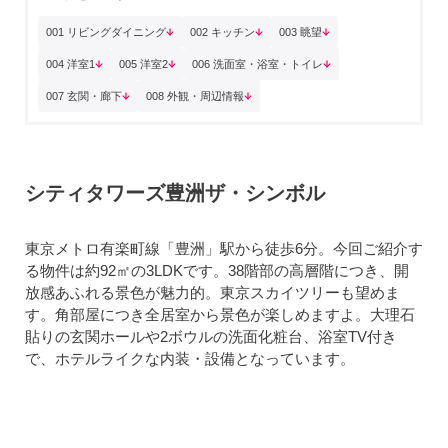
001 リビングダイニング
002 キッチン
003 眺望
004 洋室1
005 洋室2
006 洗面室・浴室・トイレ
007 玄関・廊下
008 外観・周辺情報
シティタワーズ豊洲ザ・シンボル
東京メトロ有楽町線「豊洲」駅から徒歩6分。今回ご紹介す
る物件は約92㎡の3LDKです。38階部の高層階につき、開
放感あふれる景色が魅力的。東京スカイツリーも望めま
す。角部屋につき全居室から景色が楽しめますよ。大理石
貼りの玄関ホールや2ボウルの洗面化粧台、浴室TV付き
で、ホテルライクな内装・設備となっています。