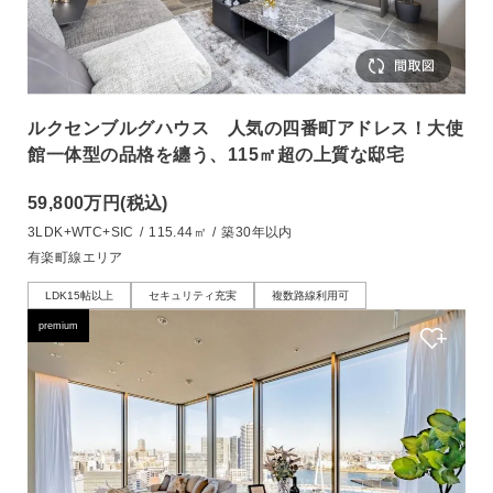
ルクセンブルグハウス 人気の四番町アドレス！大使
館一体型の品格を纏う、115㎡超の上質な邸宅
59,800万円
(税込)
3LDK+WTC+SIC
/
115.44㎡
/
築30年以内
有楽町線エリア
LDK15帖以上
セキュリティ充実
複数路線利用可
premium