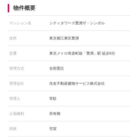
物件概要
マンション名
シティタワーズ豊洲ザ・シンボル
住所
東京都江東区豊洲
交通
東京メトロ有楽町線「豊洲」駅 徒歩6分
管理方式
全部委託
管理会社
住友不動産建物サービス株式会社
管理人
常駐
土地権利
所有権
現状
空室