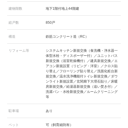
建物階数
地下1階付地上44階建
総戸数
850戸
構造
鉄筋コンクリート造（RC）
リフォーム等
システムキッチン新規交換（食洗機・浄水器一
体型水栓・ディスポーザー付）／ユニットバス
新規交換（浴室乾燥機付）／建具新規交換／エ
アコン新規設置（リビング・洋室）／クロス貼
り替え／フローリング貼り替え／洗面化粧台新
規交換／温水洗浄機能付トイレ新規交換／ダウ
ンライト新規設置／玄関廊下大理石貼り／床暖
房新規交換／給湯器新規交換（追い焚き付）／
洗濯パン・水栓新規交換／ルームクリーニング
等
駐車場
あり
ペット
可（飼育細則有）