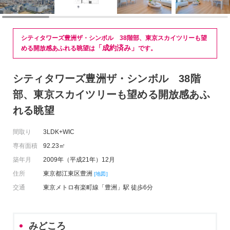
シティタワーズ豊洲ザ・シンボル 38階部、東京スカイツリーも望
「成約済み」
める開放感あふれる眺望は
です。
シティタワーズ豊洲ザ・シンボル 38階
部、東京スカイツリーも望める開放感あふ
れる眺望
間取り
3LDK+WIC
専有面積
92.23㎡
築年月
2009年（平成21年）12月
住所
東京都江東区豊洲
[地図]
交通
東京メトロ有楽町線「豊洲」駅 徒歩6分
みどころ