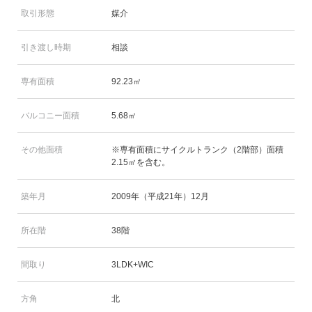
取引形態
媒介
引き渡し時期
相談
専有面積
92.23㎡
バルコニー面積
5.68㎡
その他面積
※専有面積にサイクルトランク（2階部）面積
2.15㎡を含む。
築年月
2009年（平成21年）12月
所在階
38階
間取り
3LDK+WIC
方角
北