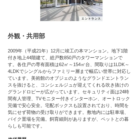
外観・共用部
2009年（平成21年）12月に竣工の本マンション。地下1階
付き地上44階建て、総戸数850戸のタワーマンションで
す。各住戸の専有面積は62㎡～154㎡台、間取りは1LDK～
4LDKでシングルからファミリー層まで幅広い世帯に対応し
ています。美術館のオブジェのようなグランドエントラン
スを抜けると、コンシェルジュが迎えてくれる吹き抜けの
グランドロビーが広がっています。セキュリティ面は24時
間有人管理、TVモニター付きインターホン、オートロック
完備で安心安全。宅配ボックスも設置されており、時間を
気にせず荷物の受け取りができます。敷地内には駐車場、
バイク置場を完備。飼育細則がありますが、ペットとの暮
らしも可能です。