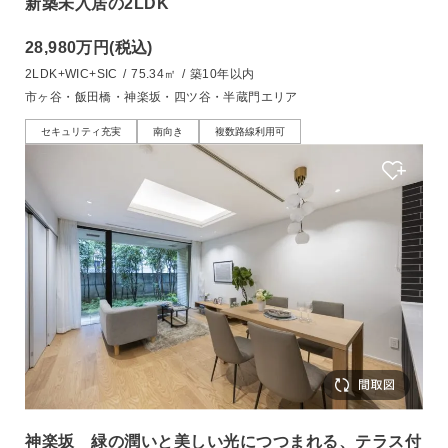
新築未入居の2LDK
28,980万円
(税込)
2LDK+WIC+SIC
/
75.34㎡
/
築10年以内
市ヶ谷・飯田橋・神楽坂・四ツ谷・半蔵門エリア
セキュリティ充実
南向き
複数路線利用可
神楽坂 緑の潤いと美しい光につつまれる、テラス付