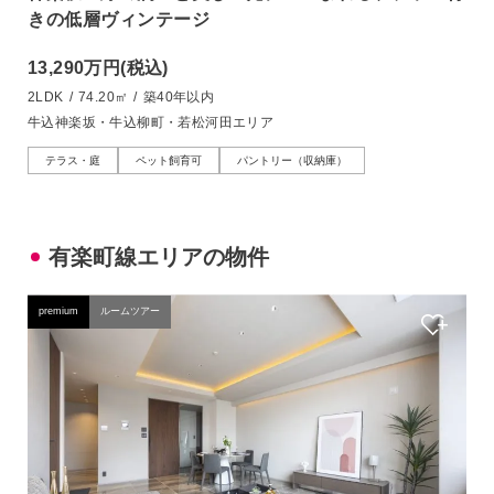
きの低層ヴィンテージ
13,290万円
(税込)
2LDK
/
74.20㎡
/
築40年以内
牛込神楽坂・牛込柳町・若松河田エリア
テラス・庭
ペット飼育可
パントリー（収納庫）
有楽町線エリアの物件
premium
ルームツアー