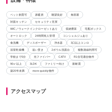
ペット飼育可
床暖房
眺望良好
角部屋
対面キッチン
セキュリティ充実
WIC／ウォークインクローゼットあり
収納豊富
宅配ボックス
オートロック
24時間有人管理
コンシェルジュあり
食洗機
ディスポーザー
浄水器
3口以上コンロ
浴室乾燥機
追い焚き
2ボウル洗面台
複数路線利用可
学校まで5分
光ファイバー
CATV
R1住宅適合物件
90㎡以上
3LDK
ファミリー向け
新耐震
築20年未満
more quickly物件
アクセスマップ