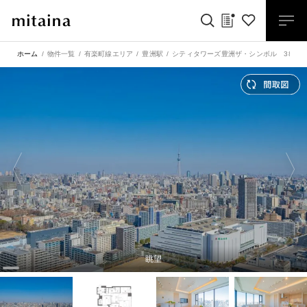
ホーム
物件一覧
有楽町線エリア
豊洲駅
シティタワーズ豊洲ザ・シンボル 38階
眺望