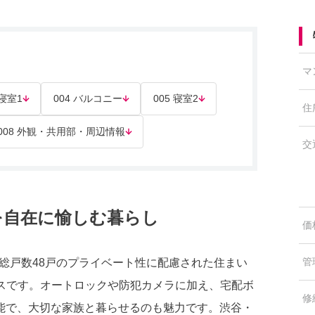
マ
 寝室1
004 バルコニー
005 寝室2
住
008 外観・共用部・周辺情報
交
を自在に愉しむ暮らし
価
管
・総戸数48戸のプライベート性に配慮された住まい
ジデンスです。オートロックや防犯カメラに加え、宅配ボ
修
能で、大切な家族と暮らせるのも魅力です。渋谷・