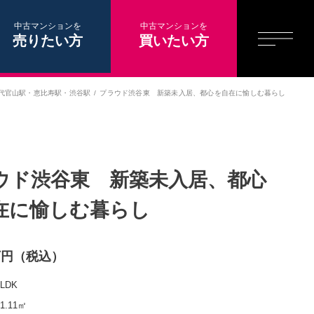
中古マンションを
中古マンションを
売りたい方
買いたい方
代官山駅
・
恵比寿駅
・
渋谷駅
プラウド渋谷東 新築未入居、都心を自在に愉しむ暮らし
ウド渋谷東 新築未入居、都心
在に愉しむ暮らし
0万円（税込）
2LDK
61.11㎡