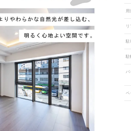
用
リ
駐
駐
バ
ペ