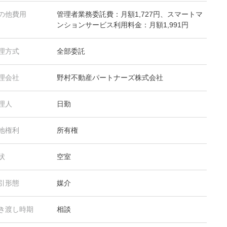
の他費用
管理者業務委託費：月額1,727円、スマートマ
ンションサービス利用料金：月額1,991円
理方式
全部委託
理会社
野村不動産パートナーズ株式会社
理人
日勤
地権利
所有権
状
空室
引形態
媒介
き渡し時期
相談