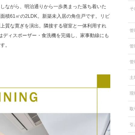
受しながら、明治通りから一歩奥まった落ち着いた
そ
面積61㎡の2LDK。新築未入居の角住戸です。リビ
が上質な寛ぎを演出。隣接する寝室と一体利用すれ
管
にはディスポーザー・食洗機を完備し、家事動線にも
ます。
管
管
土
現
取
引