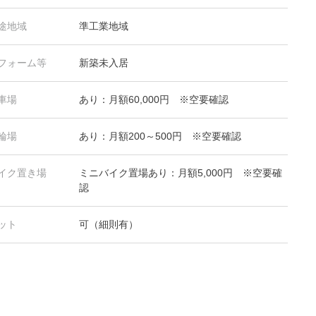
途地域
準工業地域
フォーム等
新築未入居
車場
あり：月額60,000円 ※空要確認
輪場
あり：月額200～500円 ※空要確認
イク置き場
ミニバイク置場あり：月額5,000円 ※空要確
認
ット
可（細則有）