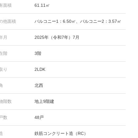
有面積
61.11㎡
の他面積
バルコニー1：6.50㎡、バルコニー2：3.57㎡
年月
2025年（令和7年）7月
在階
3階
取り
2LDK
角
北西
物階数
地上9階建
戸数
48戸
造
鉄筋コンクリート造（RC）