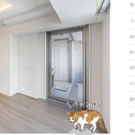
専
そ
築
所
間
方
建
総
構