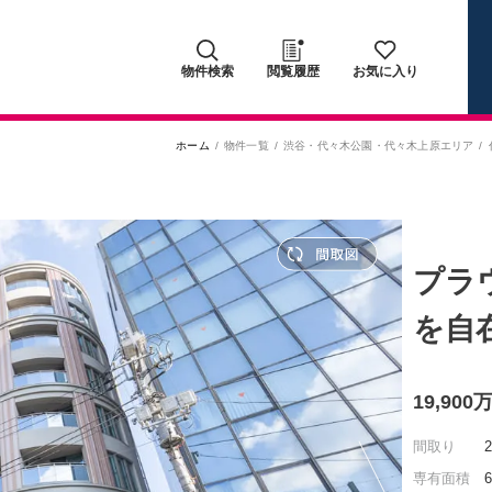
物件検索
閲覧履歴
お気に入り
ホーム
物件一覧
渋谷・代々木公園・代々木上原エリア
プラ
を自
19,90
間取り
専有面積