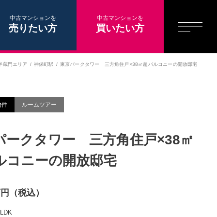
中古マンションを
中古マンションを
売りたい方
買いたい方
半蔵門エリア
神保町駅
東京パークタワー 三方角住戸×38㎡超バルコニーの開放邸宅
物件
ルームツアー
パークタワー 三方角住戸×38㎡
ルコニーの開放邸宅
0万円（税込）
3LDK