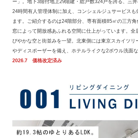
ー」。地下3階付地上29階建・総戸数324戸を誇る、
24時間有人管理体制に加え、コンシェルジュサービス
ます。ご紹介するのは24階部分、専有面積85㎡の三方角住
窓によって開放感あふれる空間に仕上がっています。全
びやかな空と街並みを一望。北東側には東京スカイツリ
やディスポーザーを備え、ホテルライクな2ボウル洗面
2026.7 価格改定済み