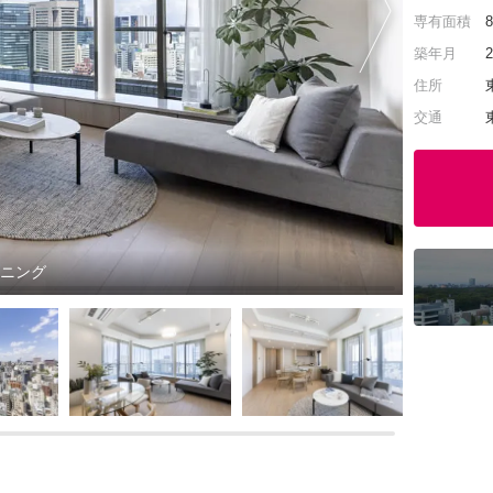
専有面積
築年月
住所
交通
イニング