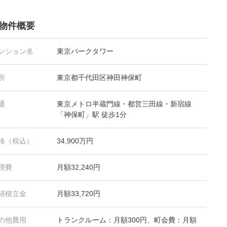
物件概要
ンション名
東京パークタワー
所
東京都千代田区神田神保町
通
東京メトロ半蔵門線・都営三田線・新宿線
「神保町」駅 徒歩1分
格（税込）
34,900万円
理費
月額32,240円
繕積立金
月額33,720円
の他費用
トランクルーム：月額300円、町会費：月額