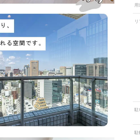
用
リ
駐
駐