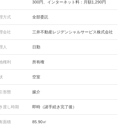
300円、インターネット料：月額1,290円
理方式
全部委託
理会社
三井不動産レジデンシャルサービス株式会社
理人
日勤
地権利
所有権
状
空室
引形態
媒介
き渡し時期
即時（諸手続き完了後）
有面積
85.90㎡