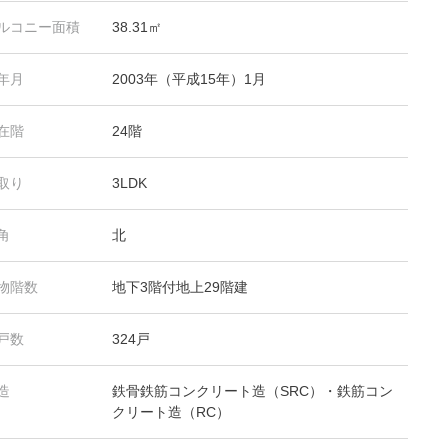
ルコニー面積
38.31㎡
年月
2003年（平成15年）1月
在階
24階
取り
3LDK
角
北
物階数
地下3階付地上29階建
戸数
324戸
造
鉄骨鉄筋コンクリート造（SRC）・鉄筋コン
クリート造（RC）