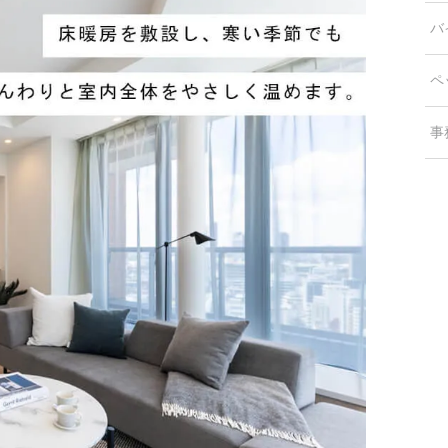
バ
ペ
事