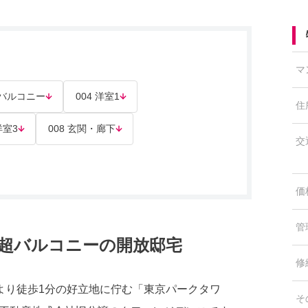
マ
3 バルコニー
004 洋室1
住
洋室3
008 玄関・廊下
交
価
管
㎡超バルコニーの開放邸宅
修
より徒歩1分の好立地に佇む「東京パークタワ
そ