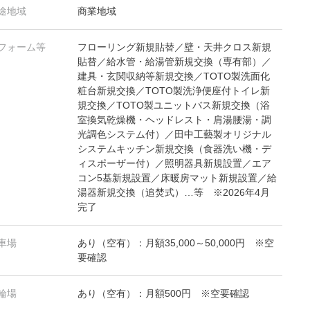
途地域
商業地域
フォーム等
フローリング新規貼替／壁・天井クロス新規
貼替／給水管・給湯管新規交換（専有部）／
建具・玄関収納等新規交換／TOTO製洗面化
粧台新規交換／TOTO製洗浄便座付トイレ新
規交換／TOTO製ユニットバス新規交換（浴
室換気乾燥機・ヘッドレスト・肩湯腰湯・調
光調色システム付）／田中工藝製オリジナル
システムキッチン新規交換（食器洗い機・デ
ィスポーザー付）／照明器具新規設置／エア
コン5基新規設置／床暖房マット新規設置／給
湯器新規交換（追焚式）…等 ※2026年4月
完了
車場
あり（空有）：月額35,000～50,000円 ※空
要確認
輪場
あり（空有）：月額500円 ※空要確認