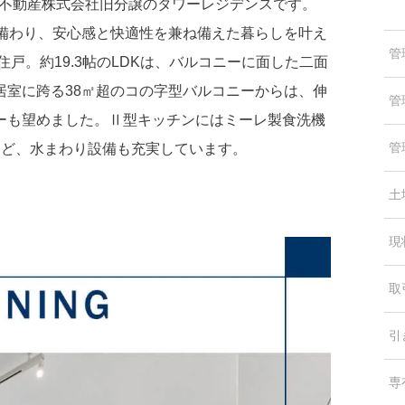
三井不動産株式会社旧分譲のタワーレジデンスです。
も備わり、安心感と快適性を兼ね備えた暮らしを叶え
管
戸。約19.3帖のLDKは、バルコニーに面した二面
居室に跨る38㎡超のコの字型バルコニーからは、伸
管
ーも望めました。Ⅱ型キッチンにはミーレ製食洗機
管
など、水まわり設備も充実しています。
土
現
取
引
専