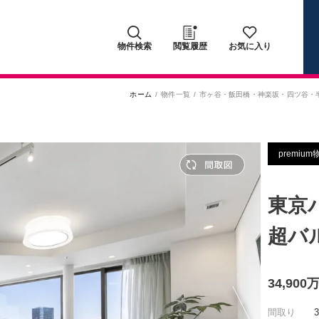
物件検索
閲覧履歴
お気に入り
ホーム
物件一覧
市ヶ谷・飯田橋・神楽坂・四ツ谷・
premium
東京
超バ
34,90
間取り