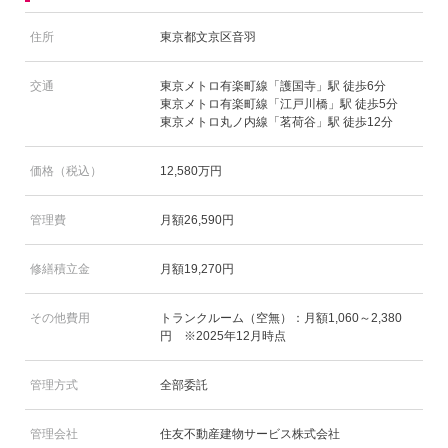
住所
東京都文京区音羽
交通
東京メトロ有楽町線「護国寺」駅 徒歩6分
東京メトロ有楽町線「江戸川橋」駅 徒歩5分
東京メトロ丸ノ内線「茗荷谷」駅 徒歩12分
価格（税込）
12,580万円
管理費
月額26,590円
修繕積立金
月額19,270円
その他費用
トランクルーム（空無）：月額1,060～2,380
円 ※2025年12月時点
管理方式
全部委託
管理会社
住友不動産建物サービス株式会社