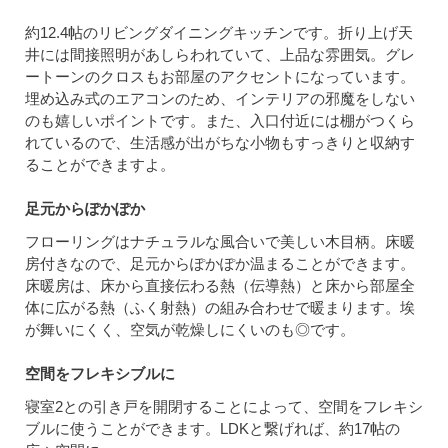
約12.4帖のリビングダイニングキッチンです。折り上げ天
井には間接照明があしらわれていて、上品な雰囲気。グレ
ートーンのクロスもお部屋のアクセントになっています。
埋め込み式のエアコンのため、インテリアの邪魔をしない
のも嬉しいポイントです。また、入口付近には棚がつくら
れているので、生活感が出がちな小物もすっきりと収納す
ることができますよ。
足元からぽかぽか
フローリングはナチュラルな風合いで美しい木目柄。床暖
房付きなので、足元からぽかぽか温まることができます。
床暖房は、床から直接伝わる熱（伝導熱）と床から部屋全
体に広がる熱（ふく射熱）の組み合わせで暖まります。埃
が舞いにくく、空気が乾燥しにくいのも◎です。
空間をフレキシブルに
寝室2との引き戸を開閉することによって、空間をフレキシ
ブルに使うことができます。LDKと繋げれば、約17帖の