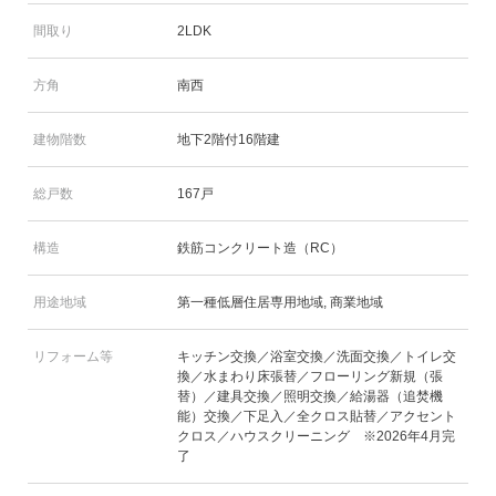
間取り
2LDK
方角
南西
建物階数
地下2階付16階建
総戸数
167戸
構造
鉄筋コンクリート造（RC）
用途地域
第一種低層住居専用地域, 商業地域
リフォーム等
キッチン交換／浴室交換／洗面交換／トイレ交
換／水まわり床張替／フローリング新規（張
替）／建具交換／照明交換／給湯器（追焚機
能）交換／下足入／全クロス貼替／アクセント
クロス／ハウスクリーニング ※2026年4月完
了