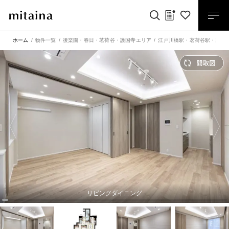
ホーム
物件一覧
後楽園・春日・茗荷谷・護国寺エリア
江戸川橋駅
・
茗荷谷駅
・
護国
リビングダイニング