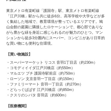
東京メトロ有楽町線「護国寺」駅、東京メトロ有楽町線
「江戸川橋」駅から共に徒歩6分。高等学校や大学などが多
く集結した地域で、教育環境が整っているエリアです。鳩
山会館の庭園に隣接したロケーションで、都心部でありな
がら豊かな緑を身近に感じられるのが魅力のひとつ。マン
ションから徒歩3分圏内にスーパー、コンビニがあり日常的
な買い物にも便利な住環境。
【買い物施設】
・スーパーマーケット リコス 音羽1丁目店（約230m）
・コモディイイダ江戸川橋店（約550m）
・マルエツ プチ 護国寺駅前店（約750m）
・ローソン 文京音羽一丁目店（約150m）
・ファミリーマート 音羽一丁目店（約270m）
・どらっぐぱぱす 江戸川橋店（約850m）
・クスリのシバタ 音羽店（約600m）
【医療機関】