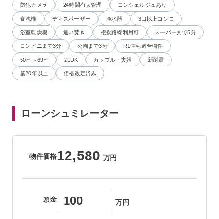
防犯カメラ
24時間有人管理
コンシェルジュあり
食洗機
ディスポーザー
浄水器
3口以上コンロ
浴室乾燥機
追い焚き
複数路線利用可
スーパーまで5分
コンビニまで3分
公園まで3分
R1住宅適合物件
50㎡～69㎡
2LDK
カップル・夫婦
新耐震
築20年以上
価格改定済み
ローンシュミレーター
12,580
物件価格
万円
頭金
万円