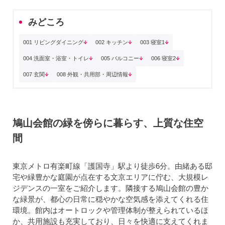
みどころ
001 リビングダイニング
002 キッチン
003 寝室1
004 洗面室・浴室・トイレ
005 バルコニー
006 寝室2
007 玄関
008 外観・共用部・周辺情報
鳩山会館の緑を傍らに暮らす、上質な住空
間
東京メトロ有楽町線「護国寺」駅より徒歩6分。由緒ある邸
宅や緑豊かな庭園が点在する文京エリアに佇む、大規模レ
ジデンスの一室をご紹介します。隣接する鳩山会館の豊か
な緑景が、都心の日常に穏やかな空気感を添えてくれる住
環境。館内はオートロックや管理体制が整えられているほ
か、共用施設も充実しており、日々を快適に支えてくれま