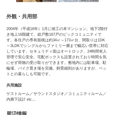
外観・共用部
2004年（平成16年）1月に竣工の本マンション。地下2階付
き地上16階建て、総戸数167戸のビックコミュニティで
す。各住戸の専有面積は約34㎡～173㎡台、間取りは1DK
～3LDKでシングルからファミリー層まで幅広い世帯に対応
しています。セキュリティ面はオートロック、24時間有人
管理で安心安全。宅配ボックスも設置されており時間を気
にせず荷物の受け取りができます。敷地内には駐車場、駐
輪場、バイク置き場を完備。飼育細則がありますが、ペッ
トとの暮らしも可能です。
共用施設
ゲストルーム／サウンドスタジオ／コミュニティルーム／
内廊下設計 etc…
周辺情報