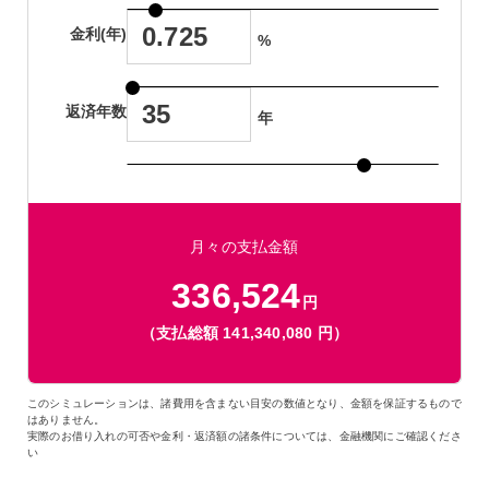
金利(年)
%
返済年数
年
月々の支払金額
336,524
円
（支払総額
141,340,080
円）
このシミュレーションは、諸費用を含まない目安の数値となり、金額を保証するもので
はありません。
実際のお借り入れの可否や金利・返済額の諸条件については、金融機関にご確認くださ
い