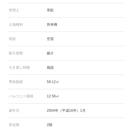
管理人
常駐
土地権利
所有権
現状
空室
取引形態
媒介
引き渡し時期
相談
専有面積
59.12㎡
バルコニー面積
12.56㎡
築年月
2004年（平成16年）1月
所在階
2階