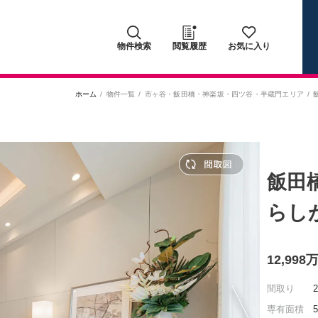
物件検索
閲覧履歴
お気に入り
ホーム
物件一覧
市ヶ谷・飯田橋・神楽坂・四ツ谷・半蔵門エリア
飯田
らし
12,99
間取り
専有面積