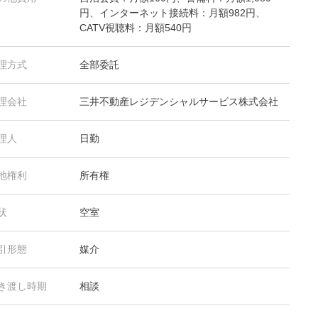
円、インターネット接続料：月額982円、
CATV視聴料：月額540円
理方式
全部委託
理会社
三井不動産レジデンシャルサービス株式会社
理人
日勤
地権利
所有権
状
空室
引形態
媒介
き渡し時期
相談