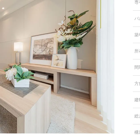
専
バ
築
所
間
方
建
総
構