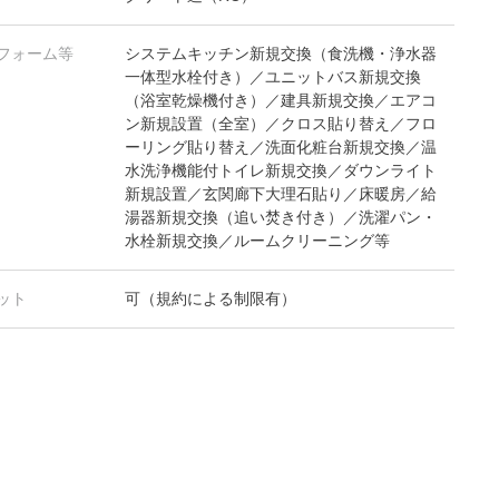
フォーム等
システムキッチン新規交換（食洗機・浄水器
一体型水栓付き）／ユニットバス新規交換
（浴室乾燥機付き）／建具新規交換／エアコ
ン新規設置（全室）／クロス貼り替え／フロ
ーリング貼り替え／洗面化粧台新規交換／温
水洗浄機能付トイレ新規交換／ダウンライト
新規設置／玄関廊下大理石貼り／床暖房／給
湯器新規交換（追い焚き付き）／洗濯パン・
水栓新規交換／ルームクリーニング等
ット
可（規約による制限有）