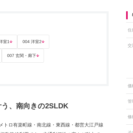
住
 洋室1
004 洋室2
交
007 玄関・廊下
価
管
う、南向きの2SLDK
修
京メトロ有楽町線・南北線・東西線・都営大江戸線
そ