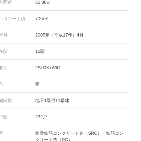
有面積
50.88㎡
ルコニー面積
7.24㎡
年月
2005年（平成17年）4月
在階
10階
取り
2SLDK+WIC
角
南
物階数
地下1階付11階建
戸数
232戸
造
鉄骨鉄筋コンクリート造（SRC）・鉄筋コン
クリート造（RC）