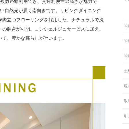
。複数路線利用でき、交通利便性の高さが魅力で
地よい自然光が届く南向きです。リビングダイニング
が際立つフローリングを採用した、ナチュラルで洗
管
トの飼育が可能。コンシェルジュサービスに加え、
いて、豊かな暮らしが叶います。
管
管
土
現
取
引