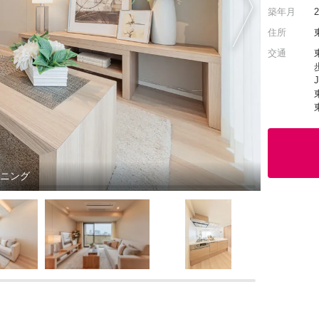
築年月
住所
交通
イニング