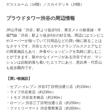
ゲストルーム（14階）／スカイデッキ（24階）
プラウドタワー渋谷の周辺情報
JR山手線「渋谷」駅より徒歩5分、東京メトロ銀座線・半
蔵門線「渋谷」駅より徒歩5分の好立地。周辺にはコンビニ
やスーパーが揃っていて日用品などの買い物に困ることは
なさそうです。渋谷ヒカリエやスクランブルスクエアなど
の商業施設もあり、外食やショッピングを気軽に楽しむこ
とができます。賑やかなイメージがある渋谷ですが、マン
ションは比較的落ち着いたエリアにあり、恵比寿・代官山
も徒歩圏内です。
【買い物施設】
・セブン-イレブン 渋谷3丁目明治通り店（約150m）
・ライフ渋谷東店（約230m）
・トモズ 渋谷並木橋店（約240m）
・ローソン 渋谷三丁目明治通り店（約250m）
・ファミリーマート 渋谷警察東店（約350m）