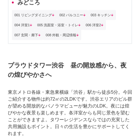
みどころ
001 リビングダイニング
002 バルコニー
003 キッチン
004 洋室1
005 洗面室・浴室・トイレ
006 洋室2
007 玄関・廊下
008 外観・周辺情報
プラウドタワー渋谷 昼の開放感から、夜
の煌びやかさへ
東京メトロ各線・東急東横線「渋谷」駅から徒歩5分。今回
ご紹介する物件は約72㎡の2LDKです。渋谷エリアのビル群
が望める開放的なパノラマビューが魅力のLDK。夜には煌
びやかな夜景も楽しめます。各洋室からも同じ景色を望む
ことができますよ。タワーレジデンスならではの充実した
共用施設もポイント。日々の生活を豊かにサポートしてく
れます。