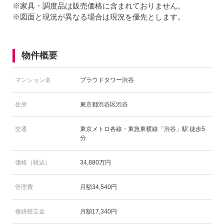
※家具・調度品は販売価格に含まれておりません。
※図面と現況が異なる場合は現況を優先とします。
物件概要
マンション名
プラウドタワー渋谷
住所
東京都渋谷区渋谷
交通
東京メトロ各線・東急東横線「渋谷」駅 徒歩5
分
価格（税込）
34,880万円
管理費
月額34,540円
修繕積立金
月額17,340円