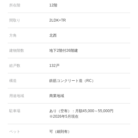
所在階
12階
間取り
2LDK+TR
方角
北西
建物階数
地下2階付26階建
総戸数
132戸
構造
鉄筋コンクリート造（RC）
用途地域
商業地域
駐車場
あり（空有）：月額45,000～55,000円
※2026年5月現在
ペット
可（細則有）