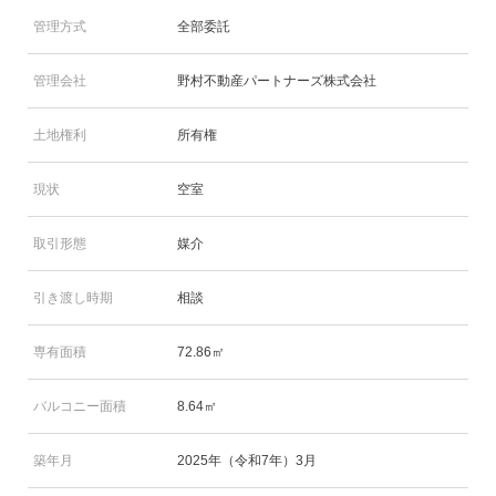
管理方式
全部委託
管理会社
野村不動産パートナーズ株式会社
土地権利
所有権
現状
空室
取引形態
媒介
引き渡し時期
相談
専有面積
72.86㎡
バルコニー面積
8.64㎡
築年月
2025年（令和7年）3月