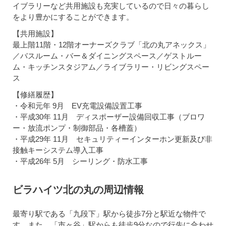
イブラリーなど共用施設も充実しているので日々の暮らし
をより豊かにすることができます。
【共用施設】
最上階11階・12階オーナーズクラブ「北の丸アネックス」
／バスルーム・バー＆ダイニングスペース／ゲストルー
ム・キッチンスタジアム／ライブラリー・リビングスペー
ス
【修繕履歴】
・令和元年 9月 EV充電設備設置工事
・平成30年 11月 ディスポーザー設備回収工事（ブロワ
ー・放流ポンプ・制御部品・各槽蓋）
・平成29年 11月 セキュリティーインターホン更新及び非
接触キーシステム導入工事
・平成26年 5月 シーリング・防水工事
ビラハイツ北の丸の周辺情報
最寄り駅である「九段下」駅から徒歩7分と駅近な物件で
す。また、「市ヶ谷」駅からも徒歩9分なので行先に合わせ