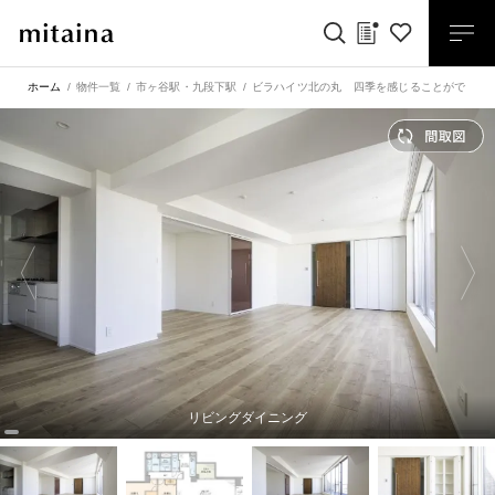
ホーム
物件一覧
市ヶ谷駅
・
九段下駅
ビラハイツ北の丸 四季を感じることができる
リビングダイニング