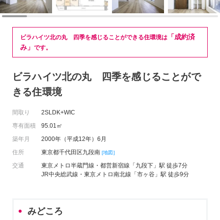
「成約済
ビラハイツ北の丸 四季を感じることができる住環境は
み」
です。
ビラハイツ北の丸 四季を感じることがで
きる住環境
間取り
2SLDK+WIC
専有面積
95.01㎡
築年月
2000年（平成12年）6月
住所
東京都千代田区九段南
[地図]
交通
東京メトロ半蔵門線・都営新宿線「九段下」駅 徒歩7分
JR中央総武線・東京メトロ南北線「市ヶ谷」駅 徒歩9分
みどころ