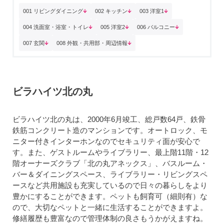
001 リビングダイニング
002 キッチン
003 洋室1
004 洗面室・浴室・トイレ
005 洋室2
006 バルコニー
007 玄関
008 外観・共用部・周辺情報
ビラハイツ北の丸
ビラハイツ北の丸は、2000年6月竣工、総戸数64戸、鉄骨
鉄筋コンクリート造のマンションです。オートロック、モ
ニター付きインターホンなのでセキュリティ面が安心で
す。また、ゲストルームやライブラリー、最上階11階・12
階オーナーズクラブ「北の丸アネックス」、バスルーム・
バー＆ダイニングスペース、ライブラリー・リビングスペ
ースなど共用施設も充実しているので日々の暮らしをより
豊かにすることができます。ペットも飼育可（細則有）な
ので、大切なペットと一緒に生活することができますよ。
修繕履歴も豊富なので管理体制の良さもうかがえますね。