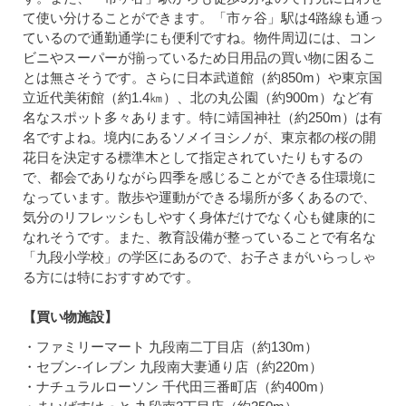
て使い分けることができます。「市ヶ谷」駅は4路線も通っ
ているので通勤通学にも便利ですね。物件周辺には、コン
ビニやスーパーが揃っているため日用品の買い物に困るこ
とは無さそうです。さらに日本武道館（約850m）や東京国
立近代美術館（約1.4㎞）、北の丸公園（約900m）など有
名なスポット多々あります。特に靖国神社（約250m）は有
名ですよね。境内にあるソメイヨシノが、東京都の桜の開
花日を決定する標準木として指定されていたりもするの
で、都会でありながら四季を感じることができる住環境に
なっています。散歩や運動ができる場所が多くあるので、
気分のリフレッシもしやすく身体だけでなく心も健康的に
なれそうです。また、教育設備が整っていることで有名な
「九段小学校」の学区にあるので、お子さまがいらっしゃ
る方には特におすすめです。
【買い物施設】
・ファミリーマート 九段南二丁目店（約130m）
・セブン-イレブン 九段南大妻通り店（約220m）
・ナチュラルローソン 千代田三番町店（約400m）