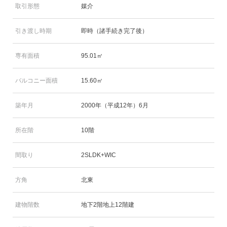
取引形態
媒介
引き渡し時期
即時（諸手続き完了後）
専有面積
95.01㎡
バルコニー面積
15.60㎡
築年月
2000年（平成12年）6月
所在階
10階
間取り
2SLDK+WIC
方角
北東
建物階数
地下2階地上12階建