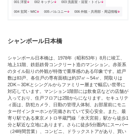
001 洋室
002 キッチン
003 洗面室・浴室・トイレ
004 玄関・WIC
005 バルコニー
006 外観・共用部・周辺情報
シャンボール日本橋
シャンボール日本橋は、1978年（昭和53年）8月に竣工、
地上11階、鉄筋鉄骨コンクリート造のマンション。赤茶系
のタイル貼りの外観が特徴で重厚感のある印象です。総戸
数は83戸、各住戸の専有面積は約37㎡～54㎡、間取りは
2DK～3DKとシングルからファミリー層まで幅広い世帯に
対応しています。マンション1階部には飲食店などの店舗が
入っており、住戸フロアは2階からになります。セキュリテ
ィ面は、防犯カメラ、日勤の管理人体制、お部屋前にモニ
ター付インターホンが完備されていて安心安全。また、最
寄り駅である東京メトロ半蔵門線「水天宮前」駅から徒歩1
分と駅近な立地にあります。さらに徒歩5分圏内にスーパー
（24時間営業）、コンビニ、ドラックストアがあり、買い