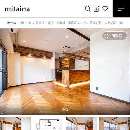
ホーム
物件一覧
日本橋・築地・人形町・新富町エリア
茅場町駅
・
人形町駅
・
浜町駅
洋室