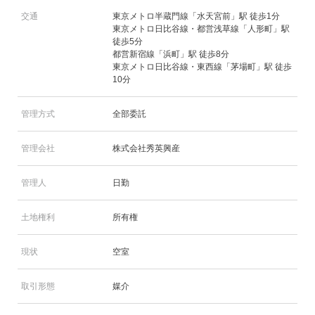
交通
東京メトロ半蔵門線「水天宮前」駅 徒歩1分
東京メトロ日比谷線・都営浅草線「人形町」駅
徒歩5分
都営新宿線「浜町」駅 徒歩8分
東京メトロ日比谷線・東西線「茅場町」駅 徒歩
10分
管理方式
全部委託
管理会社
株式会社秀英興産
管理人
日勤
土地権利
所有権
現状
空室
取引形態
媒介