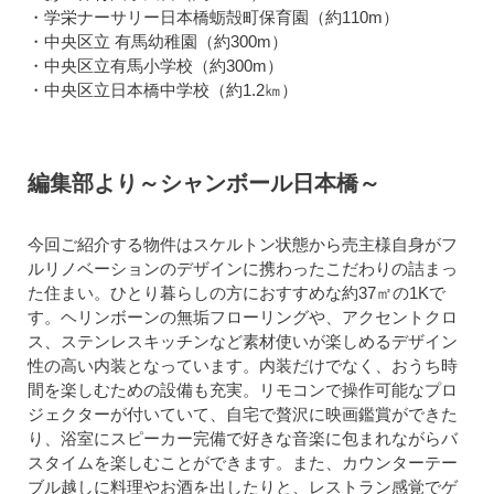
・学栄ナーサリー日本橋蛎殻町保育園（約110m）
・中央区立 有馬幼稚園（約300m）
・中央区立有馬小学校（約300m）
・中央区立日本橋中学校（約1.2㎞）
編集部より～シャンボール日本橋～
今回ご紹介する物件はスケルトン状態から売主様自身がフ
ルリノベーションのデザインに携わったこだわりの詰まっ
た住まい。ひとり暮らしの方におすすめな約37㎡の1Kで
す。ヘリンボーンの無垢フローリングや、アクセントクロ
ス、ステンレスキッチンなど素材使いが楽しめるデザイン
性の高い内装となっています。内装だけでなく、おうち時
間を楽しむための設備も充実。リモコンで操作可能なプロ
ジェクターが付いていて、自宅で贅沢に映画鑑賞ができた
り、浴室にスピーカー完備で好きな音楽に包まれながらバ
スタイムを楽しむことができます。また、カウンターテー
ブル越しに料理やお酒を出したりと、レストラン感覚でゲ