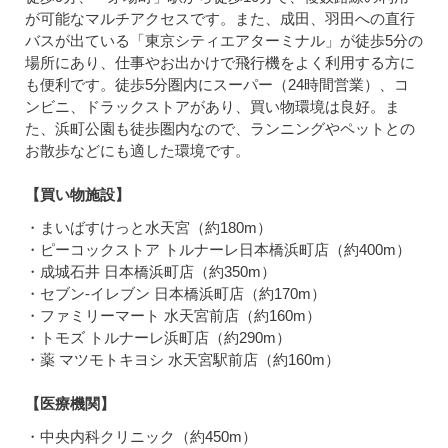
が可能なマルチアクセスです。また、成田、羽田への直行
バスが出ている「東京シティエアターミナル」が徒歩5分の
場所にあり、仕事やお出かけで飛行機をよく利用する方に
も便利です。徒歩5分圏内にスーパー（24時間営業）、コ
ンビニ、ドラックストアがあり、買い物環境は良好。ま
た、浜町公園も徒歩圏内なので、ランニングやペットとの
お散歩などにも適した環境です。
【買い物施設】
・まいばすけっと水天宮（約180m）
・ピーコックストア トルナーレ日本橋浜町店（約400m）
・成城石井 日本橋浜町店（約350m）
・セブン-イレブン 日本橋浜町店（約170m）
・ファミリーマート 水天宮前店（約160m）
・トモズ トルナーレ浜町店（約290m）
・薬 マツモトキヨシ 水天宮駅前店（約160m）
【医療機関】
・中央内科クリニック（約450m）