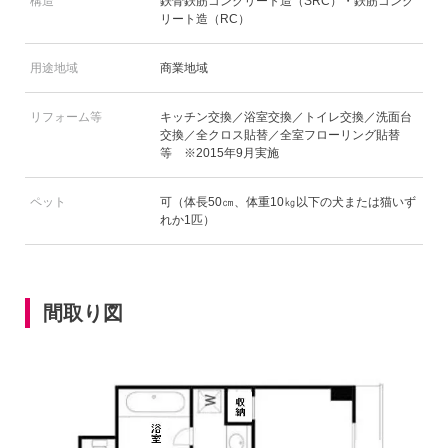
構造
鉄骨鉄筋コンクリート造（SRC）・鉄筋コンク
リート造（RC）
用途地域
商業地域
リフォーム等
キッチン交換／浴室交換／トイレ交換／洗面台
交換／全クロス貼替／全室フローリング貼替
等 ※2015年9月実施
ペット
可（体長50㎝、体重10㎏以下の犬または猫いず
れか1匹）
間取り図