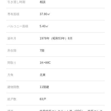
引き渡し時期
相談
専有面積
37.80㎡
バルコニー面積
5.40㎡
築年月
1978年（昭和53年）8月
所在階
7階
間取り
1K+WIC
方角
北東
建物階数
11階建
総戸数
83戸