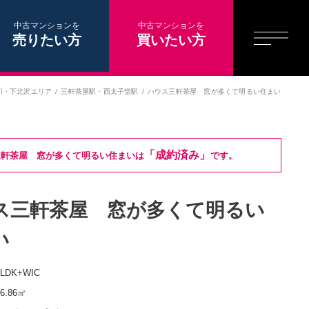
中古マンションを
中古マンションを
売りたい方
買いたい方
川・下北沢エリア
三軒茶屋駅
・
西太子堂駅
ハウス三軒茶屋 窓が多くて明るい住まい
「成約済み」
三軒茶屋 窓が多くて明るい住まいは
です。
ス三軒茶屋 窓が多くて明るい
い
3LDK+WIC
66.86㎡