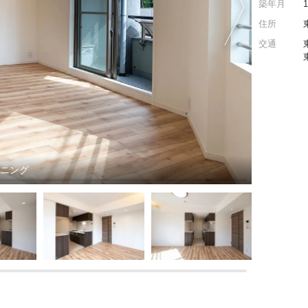
築年月
住所
交通
イニング