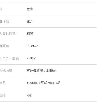
状
空室
引形態
媒介
き渡し時期
相談
有面積
66.86㎡
ルコニー面積
2.78㎡
の他面積
室外機置場：2.89㎡
年月
1995年（平成7年）6月
在階
2階