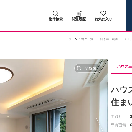
物件検索
閲覧履歴
お気に入り
ホーム
物件一覧
三軒茶屋・駒沢・二子玉
ハウス
ハウ
住ま
間取り
専有面積