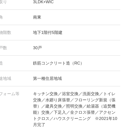
取り
3LDK+WIC
角
南東
物階数
地下1階付5階建
戸数
30戸
造
鉄筋コンクリート造（RC）
途地域
第一種住居地域
フォーム等
キッチン交換／浴室交換／洗面交換／トイレ
交換／水廻り床張替／フローリング新規（張
替）／建具交換／照明交換／給湯器（追焚機
能）交換／下足入／全クロス張替／アクセン
トクロス／ハウスクリーニング ※2021年10
月完了