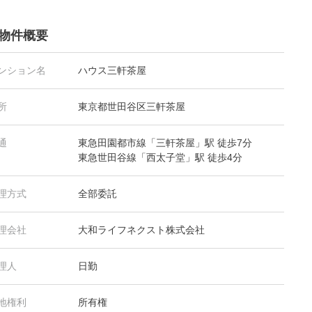
物件概要
ンション名
ハウス三軒茶屋
所
東京都世田谷区三軒茶屋
通
東急田園都市線「三軒茶屋」駅 徒歩7分
東急世田谷線「西太子堂」駅 徒歩4分
理方式
全部委託
理会社
大和ライフネクスト株式会社
理人
日勤
地権利
所有権