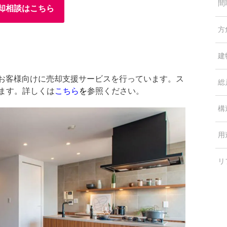
間
却相談はこちら
方
建
中のお客様向けに売却支援サービスを行っています。ス
総
します。詳しくは
こちら
を
参照ください。
構
用
リ