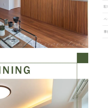
駐
ペ
事