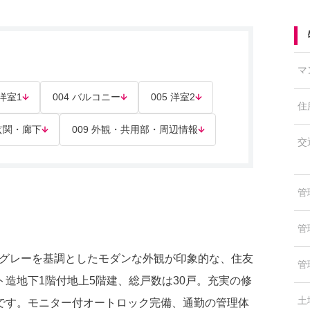
マ
 洋室1
004 バルコニー
005 洋室2
住
 玄関・廊下
009 外観・共用部・周辺情報
交
管
管
」。グレーを基調としたモダンな外観が印象的な、住友
管
造地下1階付地上5階建、総戸数は30戸。充実の修
土
です。モニター付オートロック完備、通勤の管理体