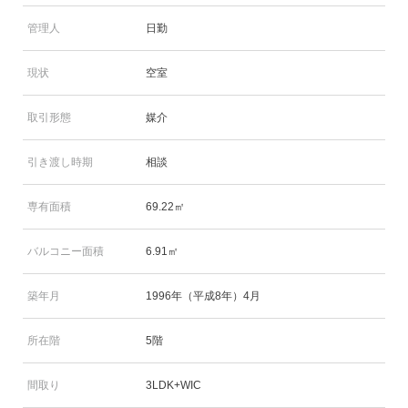
管理人
日勤
現状
空室
取引形態
媒介
引き渡し時期
相談
専有面積
69.22㎡
バルコニー面積
6.91㎡
築年月
1996年（平成8年）4月
所在階
5階
間取り
3LDK+WIC