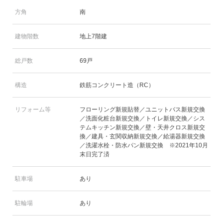
方角
南
建物階数
地上7階建
総戸数
69戸
構造
鉄筋コンクリート造（RC）
リフォーム等
フローリング新規貼替／ユニットバス新規交換
／洗面化粧台新規交換／トイレ新規交換／シス
テムキッチン新規交換／壁・天井クロス新規交
換／建具・玄関収納新規交換／給湯器新規交換
／洗濯水栓・防水パン新規交換 ※2021年10月
末日完了済
駐車場
あり
駐輪場
あり