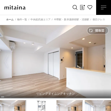
ホーム
物件一覧
中央総武線エリア
中野駅
・
新井薬師前駅
・
沼袋駅
朝日クレス・パ
リビングダイニングキッチン