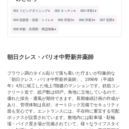
001 リビングダイニング
002 キッチン
003 洋室1
004 洗面室・浴室・トイレ
005 洋室2
006 洋室3
007 玄関
008 外観・共用部・周辺情報
朝日クレス・パリオ中野新井薬師
ブラウン調のタイル貼りで落ち着いた佇まいが印象的な
「朝日クレス・パリオ中野新井薬師」。1996年（平成8
年）4月に竣工した地上7階建のマンションです。鉄筋コン
クリート造で、総戸数は69戸。角地に立地しているので、
優れた採光・通風が期待できます。長期修繕計画の作成が
あり、管理体制は良好。オートロック完備でセキュリティ
面も安心です。エントランスには、不在時に重宝する宅配
ボックスが設置されています。敷地内には駐車場・駐輪
場・バイク置き場が完備されていて、様々なライフスタイ