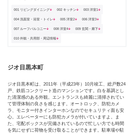
001 リビングダイニング
002 キッチン
003 洋室1
004 洗面室・浴室・トイレ
005 洋室2
006 洋室3
007 ルーフバルコニー
008 洋室4
009 玄関・廊下
010 外観・共用部・周辺情報
ジオ目黒本町
ジオ目黒本町は、2011年（平成23年）10月竣工、総戸数24
戸、鉄筋コンクリート造のマンションです。白を基調とし
た清潔感のある外観。エントランスも綺麗に清掃されてい
て管理体制の良さを感じます。オートロック、防犯カメ
ラ、モニター付きインターホンなのでセキュリティ面も安
心。エレベーターにも防犯カメラが付いていますよ。ま
た、宅配ボックスが完備されているので忙しい方でも時間
を気にせずに荷物を受け取ることができます。駐車場や駐