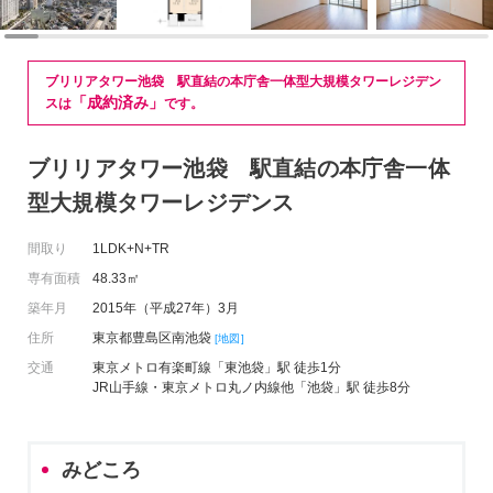
ブリリアタワー池袋 駅直結の本庁舎一体型大規模タワーレジデン
「成約済み」
スは
です。
ブリリアタワー池袋 駅直結の本庁舎一体
型大規模タワーレジデンス
間取り
1LDK+N+TR
専有面積
48.33㎡
築年月
2015年（平成27年）3月
住所
東京都豊島区南池袋
[地図]
交通
東京メトロ有楽町線「東池袋」駅 徒歩1分
JR山手線・東京メトロ丸ノ内線他「池袋」駅 徒歩8分
みどころ