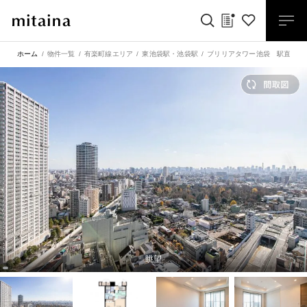
ホーム
物件一覧
有楽町線エリア
東池袋駅
・
池袋駅
ブリリアタワー池袋 駅直結の
眺望