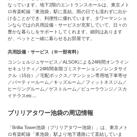
なっています。地下2階のエントランスホールは、東京メト
ロ有楽町線「東池袋」駅に直結。雨の日でも濡れずに出か
けることができ、利便性に優れています。タワーマンショ
ンならではの共用設備・サービスが充実していて、日々の
豊かな暮らしをサポートしてくれます。細則はあります
が、ペットと一緒に暮らせるお部屋です。
共用設備・サービス（※一部有料）
コンシェルジュサービス／ALSOKによる24時間オンライン
セキュリティ／24時間各階ゴミステーション／レンタサイ
クル（15台）／宅配ボックス／マンション専用地下車寄せ
／パーティールーム／キッズルーム／フィットネスジム／
ヒーリングルーム／ゲストルーム／ビューラウンジ／スカ
イテラスetc…
ブリリアタワー池袋の周辺情報
「Brillia Tower池袋（ブリリアタワー池袋）」は、東京メト
ロ有楽町線「東池袋」駅より地下通路にて直結していま