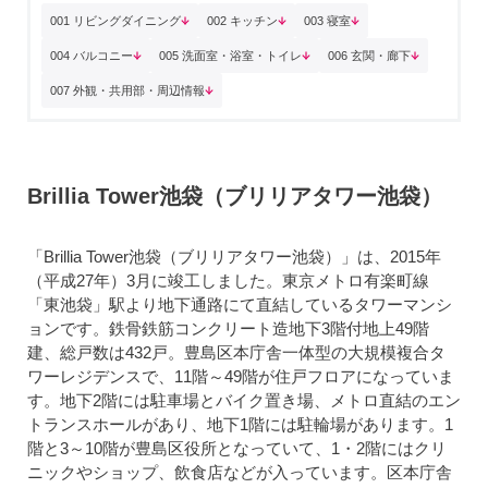
001 リビングダイニング
002 キッチン
003 寝室
004 バルコニー
005 洗面室・浴室・トイレ
006 玄関・廊下
007 外観・共用部・周辺情報
Brillia Tower池袋（ブリリアタワー池袋）
「Brillia Tower池袋（ブリリアタワー池袋）」は、2015年
（平成27年）3月に竣工しました。東京メトロ有楽町線
「東池袋」駅より地下通路にて直結しているタワーマンシ
ョンです。鉄骨鉄筋コンクリート造地下3階付地上49階
建、総戸数は432戸。豊島区本庁舎一体型の大規模複合タ
ワーレジデンスで、11階～49階が住戸フロアになっていま
す。地下2階には駐車場とバイク置き場、メトロ直結のエン
トランスホールがあり、地下1階には駐輪場があります。1
階と3～10階が豊島区役所となっていて、1・2階にはクリ
ニックやショップ、飲食店などが入っています。区本庁舎