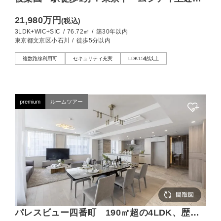
ペットと暮らせる3LDK
21,980万円
(税込)
3LDK+WIC+SIC
/
76.72㎡
/
築30年以内
東京都文京区小石川
/
徒歩5分以内
複数路線利用可
セキュリティ充実
LDK15帖以上
premium
ルームツアー
パレスビュー四番町 190㎡超の4LDK、歴史