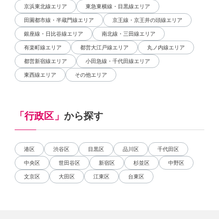
京浜東北線エリア
東急東横線・目黒線エリア
田園都市線・半蔵門線エリア
京王線・京王井の頭線エリア
銀座線・日比谷線エリア
南北線・三田線エリア
有楽町線エリア
都営大江戸線エリア
丸ノ内線エリア
都営新宿線エリア
小田急線・千代田線エリア
東西線エリア
その他エリア
「行政区」
から探す
港区
渋谷区
目黒区
品川区
千代田区
中央区
世田谷区
新宿区
杉並区
中野区
文京区
大田区
江東区
台東区