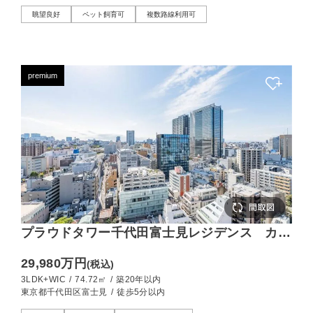
眺望良好
ペット飼育可
複数路線利用可
premium
プラウドタワー千代田富士見レジデンス カー
テンを開けて過ごしたい、見晴らしのいい住ま
29,980万円
(税込)
い
3LDK+WIC
/
74.72㎡
/
築20年以内
東京都千代田区富士見
/
徒歩5分以内