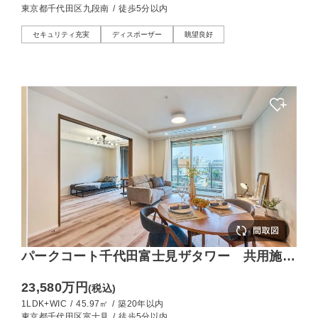
東京都千代田区九段南
/
徒歩5分以内
セキュリティ充実
ディスポーザー
眺望良好
パークコート千代田富士見ザタワー 共用施設
が充実、日常を彩るホテルライクな暮らし
23,580万円
(税込)
1LDK+WIC
/
45.97㎡
/
築20年以内
東京都千代田区富士見
/
徒歩5分以内