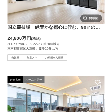
国立競技場 緑豊かな都心に佇む、90㎡の南
西角住戸
24,800万円
(税込)
3LDK+2WIC
/
90.22㎡
/
築20年以内
東京都新宿区大京町
/
徒歩10分以内
角部屋
和室あり
24時間有人管理
premium
ルームツアー