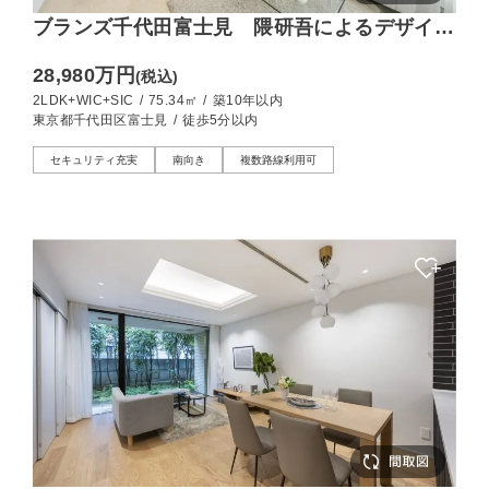
ブランズ千代田富士見 隈研吾によるデザイン
設計、新築未入居の2LDK
28,980万円
(税込)
2LDK+WIC+SIC
/
75.34㎡
/
築10年以内
東京都千代田区富士見
/
徒歩5分以内
セキュリティ充実
南向き
複数路線利用可