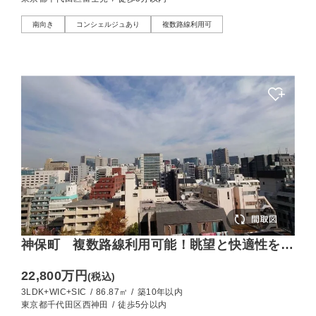
南向き
コンシェルジュあり
複数路線利用可
神保町 複数路線利用可能！眺望と快適性を備
えた築浅レジデンス
22,800万円
(税込)
3LDK+WIC+SIC
/
86.87㎡
/
築10年以内
東京都千代田区西神田
/
徒歩5分以内