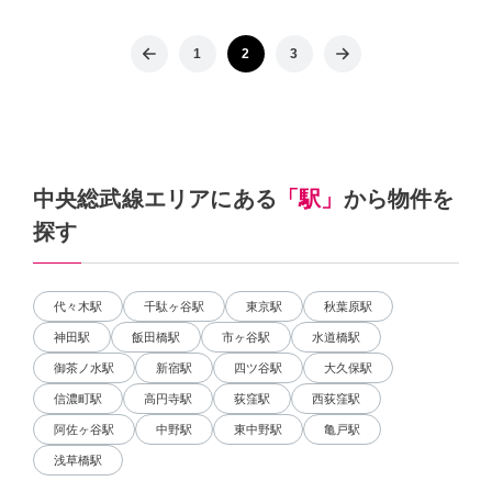
1
2
3
中央総武線エリアにある
「駅」
から物件を
探す
代々木駅
千駄ヶ谷駅
東京駅
秋葉原駅
神田駅
飯田橋駅
市ヶ谷駅
水道橋駅
御茶ノ水駅
新宿駅
四ツ谷駅
大久保駅
信濃町駅
高円寺駅
荻窪駅
西荻窪駅
阿佐ヶ谷駅
中野駅
東中野駅
亀戸駅
浅草橋駅