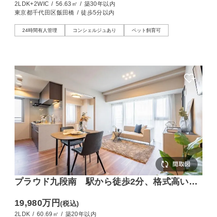
2LDK+2WIC
/
56.63㎡
/
築30年以内
東京都千代田区飯田橋
/
徒歩5分以内
24時間有人管理
コンシェルジュあり
ペット飼育可
プラウド九段南 駅から徒歩2分、格式高い歴
史と現代の利便性
19,980万円
(税込)
2LDK
/
60.69㎡
/
築20年以内