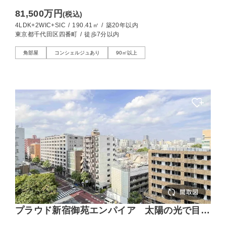
ある邸宅地に息づく静穏
81,500万円
(税込)
4LDK+2WIC+SIC
/
190.41㎡
/
築20年以内
東京都千代田区四番町
/
徒歩7分以内
角部屋
コンシェルジュあり
90㎡以上
プラウド新宿御苑エンパイア 太陽の光で目覚
める東向きの2LDK