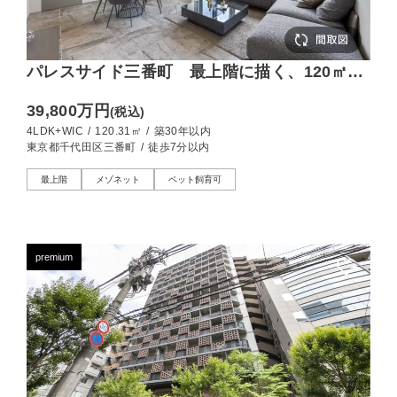
パレスサイド三番町 最上階に描く、120㎡
超・4LDKメゾネットの開放感
39,800万円
(税込)
4LDK+WIC
/
120.31㎡
/
築30年以内
東京都千代田区三番町
/
徒歩7分以内
最上階
メゾネット
ペット飼育可
premium