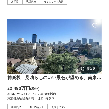
角部屋
眺望良好
セキュリティ充実
神楽坂 見晴らしのいい景色が望める、南東向
きの3LDK
22,490万円
(税込)
3LDK+WIC
/
80.27㎡
/
築30年以内
東京都新宿区白銀町
/
徒歩5分以内
眺望良好
LDK15帖以上
公園まで3分