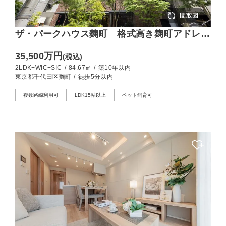
ザ・パークハウス麴町 格式高き麹町アドレ
ス、光溢れる南東向きの住まい
35,500万円
(税込)
2LDK+WIC+SIC
/
84.67㎡
/
築10年以内
東京都千代田区麴町
/
徒歩5分以内
複数路線利用可
LDK15帖以上
ペット飼育可