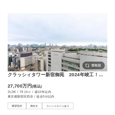
クラッシィタワー新宿御苑 2024年竣工！新
宿御苑を一望できる、開放的な南向き住戸
27,700万円
(税込)
2LDK
/
79.14㎡
/
築10年以内
東京都新宿区四谷
/
徒歩5分以内
眺望良好
南向き
コンシェルジュあり