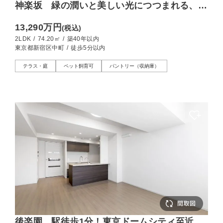
神楽坂 緑の潤いと美しい光につつまれる、テ
ラス付きの低層ヴィンテージ
13,290万円
(税込)
2LDK
/
74.20㎡
/
築40年以内
東京都新宿区中町
/
徒歩5分以内
テラス・庭
ペット飼育可
パントリー（収納庫）
後楽園 駅徒歩1分！東京ドームシティ至近で