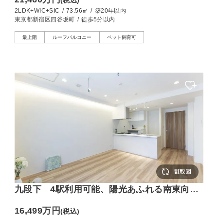
(税込)
2LDK+WIC+SIC
/
73.56㎡
/
築20年以内
東京都新宿区四谷坂町
/
徒歩5分以内
最上階
ルーフバルコニー
ペット飼育可
九段下 4駅利用可能、陽光あふれる南東向き
レジデンス
16,499万円
(税込)