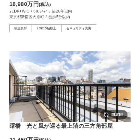
18,980万円
(税込)
2LDK+WIC
/
69.34㎡
/
築20年以内
東京都新宿区大京町
/
徒歩5分以内
眺望良好
LDK15帖以上
セキュリティ充実
曙橋 光と風が巡る最上階の三方角部屋
21,460万円