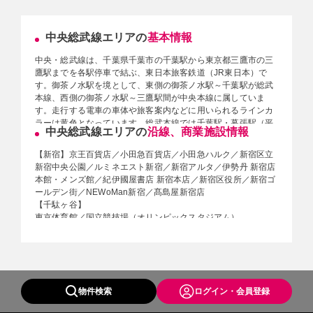
中央総武線エリアの
基本情報
中央・総武線は、千葉県千葉市の千葉駅から東京都三鷹市の三
鷹駅までを各駅停車で結ぶ、東日本旅客鉄道（JR東日本）で
す。御茶ノ水駅を境として、東側の御茶ノ水駅～千葉駅が総武
本線、西側の御茶ノ水駅～三鷹駅間が中央本線に属していま
す。走行する電車の車体や旅客案内などに用いられるラインカ
ラーは黄色となっています。総武本線では千葉駅・幕張駅（平
中央総武線エリアの
沿線、商業施設情報
日のみ）・津田沼駅・西船橋駅、中央本線では御茶ノ水駅・中
野駅・三鷹駅を始発・終点とするかたちで運行されています。
【新宿】京王百貨店／小田急百貨店／小田急ハルク／新宿区立
朝の通勤ラッシュ時は約2～3分間隔、日中時間帯は約5分間隔
新宿中央公園／ルミネエスト新宿／新宿アルタ／伊勢丹 新宿店
で運行されています。なお、千葉駅～津田沼駅間および中野駅
本館・メンズ館／紀伊國屋書店 新宿本店／新宿区役所／新宿ゴ
～三鷹駅間では運行間隔が広がっています。2006年11月から、
ールデン街／NEWoMan新宿／髙島屋新宿店
錦糸町駅を7時20分～9時20分までに発車する三鷹駅方面行きの
【千駄ヶ谷】
全電車の先頭車両に、女性専用車が設定されました。（実施区
東京体育館／国立競技場（オリンピックスタジアム）
間は千葉駅 - 御茶ノ水駅間で、千葉駅方面行きの電車と、御茶
【市ヶ谷】法政大学／中央大学／日本大学／大妻女子大学
ノ水駅～三鷹駅間では設定されていません。
※更新日：2021年8月23日
物件検索
ログイン・会員登録