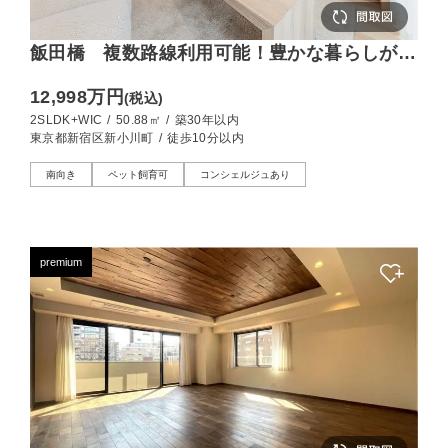
飯田橋 複数路線利用可能！豊かな暮らしが叶
う、南向きの2SLDK
12,998万円
(税込)
2SLDK+WIC
/
50.88㎡
/
築30年以内
東京都新宿区新小川町
/
徒歩10分以内
南向き
ペット飼育可
コンシェルジュあり
premium