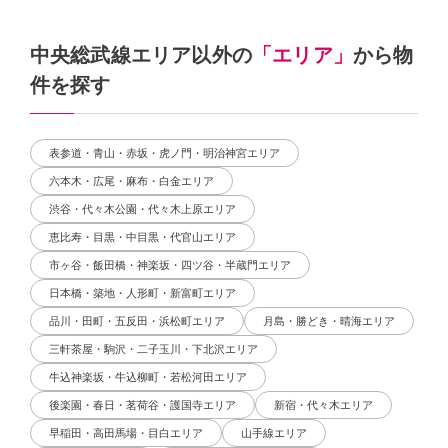
中央総武線エリア以外の
「エリア」
から物
件を探す
表参道・青山・赤坂・虎ノ門・明治神宮エリア
六本木・広尾・麻布・白金エリア
渋谷・代々木公園・代々木上原エリア
恵比寿・目黒・中目黒・代官山エリア
市ヶ谷・飯田橋・神楽坂・四ツ谷・半蔵門エリア
日本橋・築地・人形町・新富町エリア
品川・田町・五反田・浜松町エリア
月島・勝どき・晴海エリア
三軒茶屋・駒沢・二子玉川・下北沢エリア
牛込神楽坂・牛込柳町・若松河田エリア
後楽園・春日・茗荷谷・護国寺エリア
新宿・代々木エリア
早稲田・高田馬場・目白エリア
山手線エリア