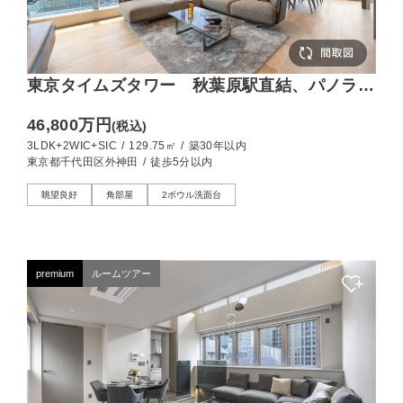
東京タイムズタワー 秋葉原駅直結、パノラマ
ビューを堪能する129㎡の32階南西角住戸
46,800万円
(税込)
3LDK+2WIC+SIC
/
129.75㎡
/
築30年以内
東京都千代田区外神田
/
徒歩5分以内
眺望良好
角部屋
2ボウル洗面台
premium
ルームツアー