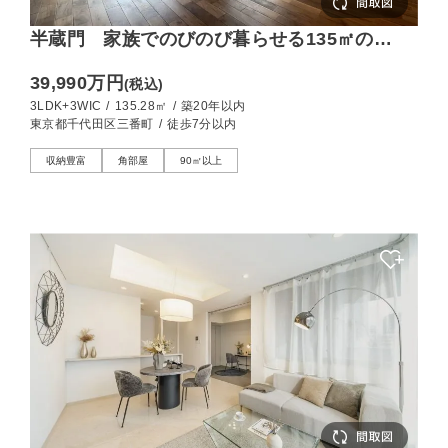
半蔵門 家族でのびのび暮らせる135㎡の
3LDK
39,990万円
(税込)
3LDK+3WIC
/
135.28㎡
/
築20年以内
東京都千代田区三番町
/
徒歩7分以内
収納豊富
角部屋
90㎡以上