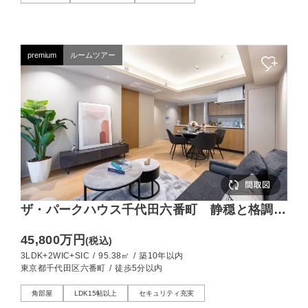
premium
ルームツアー
ザ・パークハウス千代田六番町 静穏と格調が
息づく、95㎡超えの新築角住戸
45,800万円
(税込)
3LDK+2WIC+SIC
/
95.38㎡
/
築10年以内
東京都千代田区六番町
/
徒歩5分以内
角部屋
LDK15帖以上
セキュリティ充実