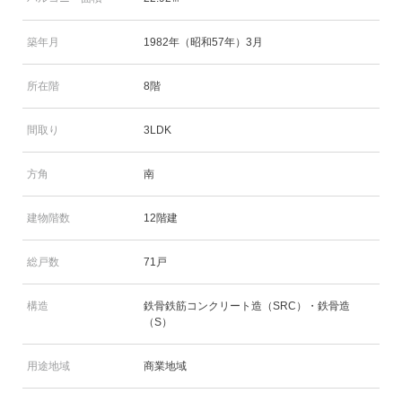
築年月
1982年（昭和57年）3月
所在階
8階
間取り
3LDK
方角
南
建物階数
12階建
総戸数
71戸
構造
鉄骨鉄筋コンクリート造（SRC）・鉄骨造
（S）
用途地域
商業地域