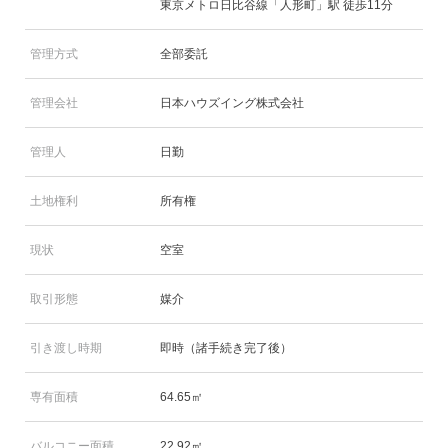
東京メトロ日比谷線「人形町」駅 徒歩11分
管理方式
全部委託
管理会社
日本ハウズイング株式会社
管理人
日勤
土地権利
所有権
現状
空室
取引形態
媒介
引き渡し時期
即時（諸手続き完了後）
専有面積
64.65㎡
バルコニー面積
22.92㎡