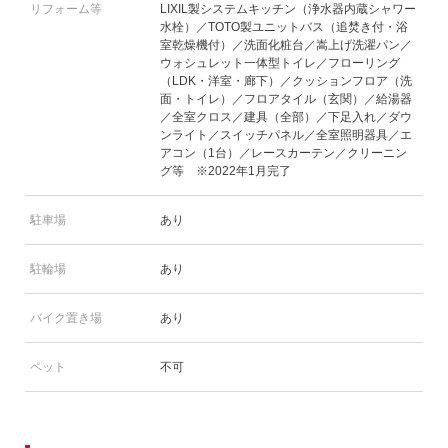
リフォーム等
LIXIL製システムキッチン（浄水器内蔵シャワー
水栓）／TOTO製ユニットバス（追焚き付・浴
室乾燥機付）／洗面化粧台／嵩上げ洗濯パン／
ウォシュレット一体型トイレ／フローリング
（LDK・洋室・廊下）／クッションフロア（洗
面・トイレ）／フロアタイル（玄関）／給湯器
／全室クロス／建具（全部）／下足入れ／ダウ
ンライト／スイッチパネル／全室照明器具／エ
アコン（1台）／レースカーテン／クリーニン
グ等 ※2022年1月完了
駐車場
あり
駐輪場
あり
バイク置き場
あり
ペット
不可