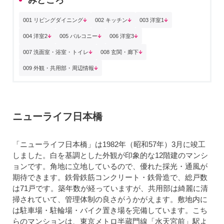
001 リビングダイニング
002 キッチン
003 洋室1
004 洋室2
005 バルコニー
006 洋室3
007 洗面室・浴室・トイレ
008 玄関・廊下
009 外観・共用部・周辺情報
ニューライフ日本橋
「ニューライフ日本橋」は1982年（昭和57年）3月に竣工
しました。白を基調とした外観が印象的な12階建のマンシ
ョンです。角地に立地しているので、優れた採光・通風が
期待できます。鉄骨鉄筋コンクリート・鉄骨造で、総戸数
は71戸です。築年数が経っていますが、共用部は綺麗に清
掃されていて、管理体制の良さがうかがえます。敷地内に
は駐車場・駐輪場・バイク置き場を完備しています。こち
らのマンションは、東京メトロ半蔵門線「水天宮前」駅よ