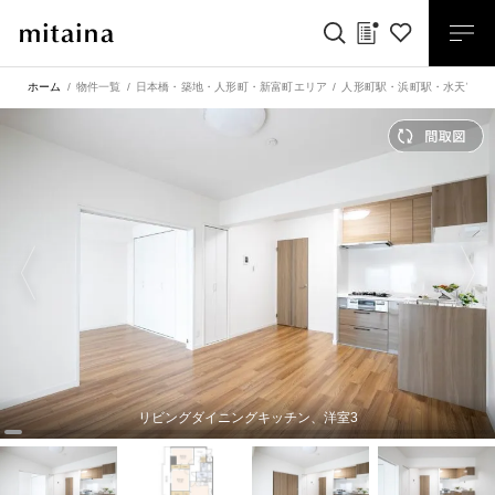
ホーム
物件一覧
日本橋・築地・人形町・新富町エリア
人形町駅
・
浜町駅
・
水天宮前
リビングダイニングキッチン、洋室3