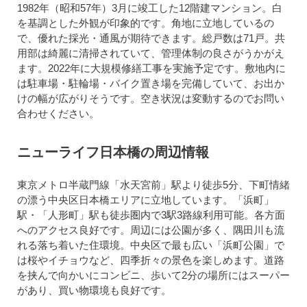
1982年（昭和57年）3月に竣工した12階建マンション。白
を基調とした外観が印象的です。角地に立地しているの
で、優れた採光・通風が期待できます。総戸数は71戸。共
用部は綺麗に清掃されていて、管理体制の良さがうかがえ
ます。2022年に大規模修繕工事を実施予定です。敷地内に
は駐車場・駐輪場・バイク置き場を完備していて、お出か
けの幅が広がりそうです。空き状況は変動するのでお問い
合わせください。
ニューライフ日本橋の周辺情報
東京メトロ半蔵門線「水天宮前」駅より徒歩5分、下町情緒
の漂う中央区日本橋エリアに立地しています。「浜町」
駅・「人形町」駅も徒歩圏内で3駅3路線利用可能。各方面
へのアクセス良好です。周辺には公園が多く、隅田川も流
れる落ち着いた住環境。中央区で最も広い「浜町公園」で
は桜やイチョウなど、四季折々の景色を楽しめます。道路
を挟んで向かいにコンビニ、歩いて2分の場所にはスーパー
があり、買い物環境も良好です。