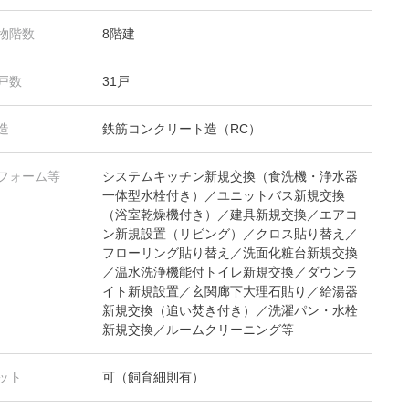
物階数
8階建
戸数
31戸
造
鉄筋コンクリート造（RC）
フォーム等
システムキッチン新規交換（食洗機・浄水器
一体型水栓付き）／ユニットバス新規交換
（浴室乾燥機付き）／建具新規交換／エアコ
ン新規設置（リビング）／クロス貼り替え／
フローリング貼り替え／洗面化粧台新規交換
／温水洗浄機能付トイレ新規交換／ダウンラ
イト新規設置／玄関廊下大理石貼り／給湯器
新規交換（追い焚き付き）／洗濯パン・水栓
新規交換／ルームクリーニング等
ット
可（飼育細則有）