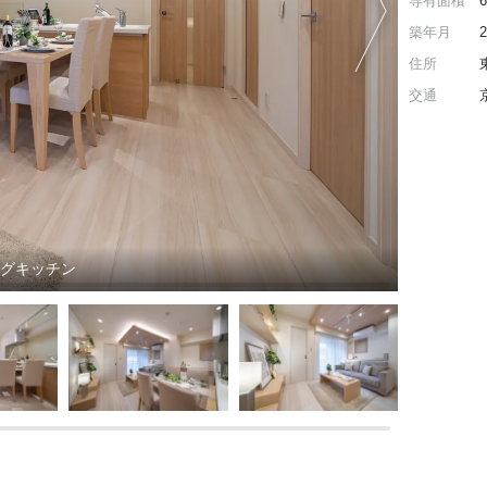
専有面積
築年月
住所
交通
ングキッチン