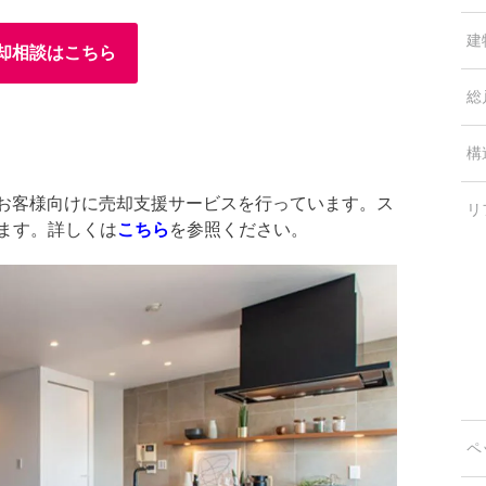
建
却相談はこちら
総
構
中のお客様向けに売却支援サービスを行っています。ス
リ
します。詳しくは
こちら
を参照ください。
ペ