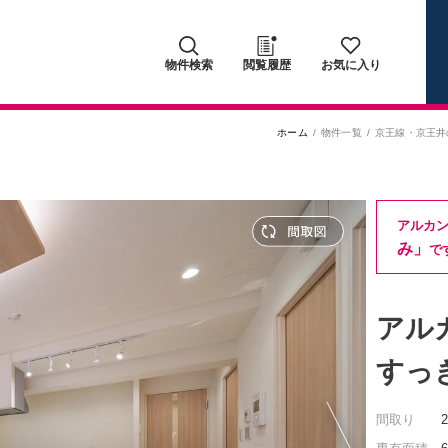
物件検索
閲覧履歴
お気に入り
ホーム
物件一覧
京王線・京王井
アルカン
み」
で
アル
すっ
間取り