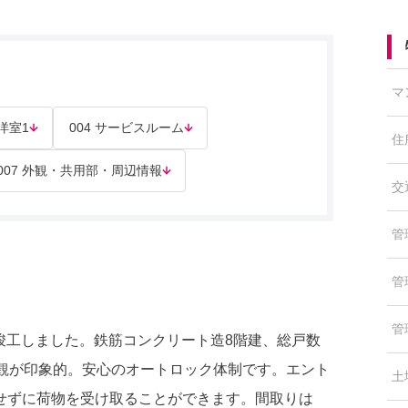
マ
 洋室1
004 サービスルーム
住
007 外観・共用部・周辺情報
交
管
管
管
に竣工しました。鉄筋コンクリート造8階建、総戸数
外観が印象的。安心のオートロック体制です。エント
土
せずに荷物を受け取ることができます。間取りは