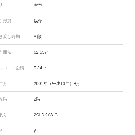
状
空室
引形態
媒介
き渡し時期
相談
有面積
62.53㎡
ルコニー面積
5.84㎡
年月
2001年（平成13年）9月
在階
2階
取り
2SLDK+WIC
角
西