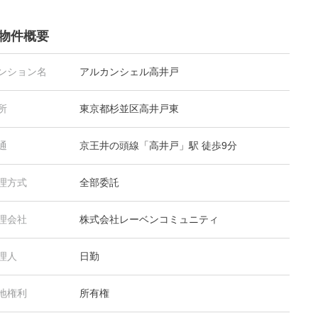
物件概要
ンション名
アルカンシェル高井戸
所
東京都杉並区高井戸東
通
京王井の頭線「高井戸」駅 徒歩9分
理方式
全部委託
理会社
株式会社レーベンコミュニティ
理人
日勤
地権利
所有権