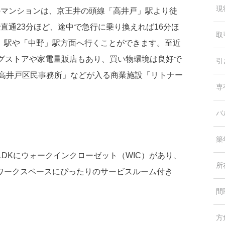
現
らのマンションは、京王井の頭線「高井戸」駅より徒
直通23分ほど、途中で急行に乗り換えれば16分ほ
取
」駅や「中野」駅方面へ行くことができます。至近
ッグストアや家電量販店もあり、買い物環境は良好で
引
 高井戸区民事務所」などが入る商業施設「リトナー
専
バ
築
LDKにウォークインクローゼット（WIC）があり、
所
ワークスペースにぴったりのサービスルーム付き
間
方