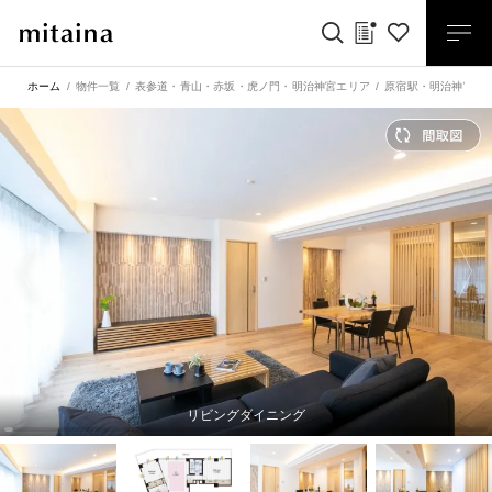
ホーム
物件一覧
表参道・青山・赤坂・虎ノ門・明治神宮エリア
原宿駅
・
明治神宮前
リビングダイニング