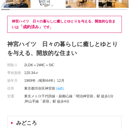
神宮ハイツ 日々の暮らしに癒しとゆとりを与える、開放的な住ま
「成約済み」
いは
です。
神宮ハイツ 日々の暮らしに癒しとゆとり
を与える、開放的な住まい
間取り
2LDK＋2WIC＋SIC
専有面積
120.34㎡
築年月
1969年（昭和44年）12月
住所
東京都渋谷区神宮前
[地図]
交通
東京メトロ千代田線・副都心線「明治神宮前」駅 徒歩1分
JR山手線「原宿」駅 徒歩4分
みどころ