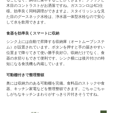
木目のコントラストがお洒落ですね。ガスコンロは4口仕
様。効率良く同時調理ができますよ。スタイリッシュな見
た目のグースネック水栓は、浄水器一体型水栓なので安心
して水を飲用できます。
食器を効率良くスマートに収納
シンク上には自動で昇降する収納庫（オートムーブシステ
ム）が設置されています。ボタンを押すと手の届きやすい
位置まで降りてきて使い勝手良好◎。収納だけでなく、食
器の水切りもできて便利です。シンク横には後片付けの時
短になる食洗機も内蔵しています。
可動棚付きで整理整頓
奥には収納力のある可動棚を完備。食料品のストックや食
器、キッチン家電などを整理整頓できます。ごちゃごちゃ
しがちなキッチンまわりがすっきり片付きそうですね。