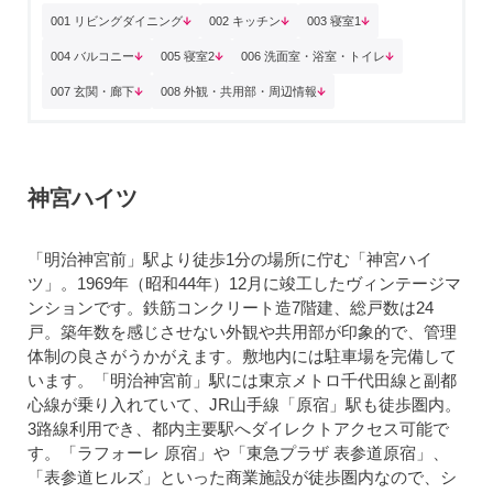
001 リビングダイニング
002 キッチン
003 寝室1
004 バルコニー
005 寝室2
006 洗面室・浴室・トイレ
007 玄関・廊下
008 外観・共用部・周辺情報
神宮ハイツ
「明治神宮前」駅より徒歩1分の場所に佇む「神宮ハイ
ツ」。1969年（昭和44年）12月に竣工したヴィンテージマ
ンションです。鉄筋コンクリート造7階建、総戸数は24
戸。築年数を感じさせない外観や共用部が印象的で、管理
体制の良さがうかがえます。敷地内には駐車場を完備して
います。「明治神宮前」駅には東京メトロ千代田線と副都
心線が乗り入れていて、JR山手線「原宿」駅も徒歩圏内。
3路線利用でき、都内主要駅へダイレクトアクセス可能で
す。「ラフォーレ 原宿」や「東急プラザ 表参道原宿」、
「表参道ヒルズ」といった商業施設が徒歩圏内なので、シ