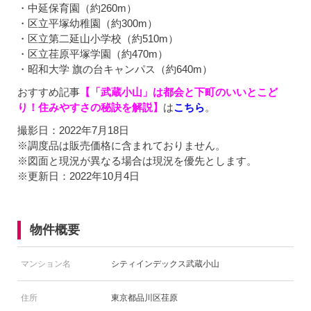
・中延保育園（約260m）
・区立平塚幼稚園（約300m）
・区立第二延山小学校（約510m）
・区立荏原平塚学園（約470m）
・昭和大学 旗の台キャンパス（約640m）
おすすめ記事
【「武蔵小山」は都会と下町のいいとこど
り！住みやすさの秘訣を解説】
は
こちら
。
撮影日：2022年7月18日
※調度品は販売価格に含まれておりません。
※図面と現況が異なる場合は現況を優先とします。
※更新日：2022年10月4日
物件概要
マンション名
シティインデックス武蔵小山
住所
東京都品川区荏原