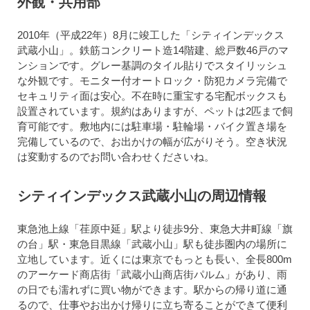
外観・共用部
2010年（平成22年）8月に竣工した「シティインデックス
武蔵小山」。鉄筋コンクリート造14階建、総戸数46戸のマ
ンションです。グレー基調のタイル貼りでスタイリッシュ
な外観です。モニター付オートロック・防犯カメラ完備で
セキュリティ面は安心。不在時に重宝する宅配ボックスも
設置されています。規約はありますが、ペットは2匹まで飼
育可能です。敷地内には駐車場・駐輪場・バイク置き場を
完備しているので、お出かけの幅が広がりそう。空き状況
は変動するのでお問い合わせくださいね。
シティインデックス武蔵小山の周辺情報
東急池上線「荏原中延」駅より徒歩9分、東急大井町線「旗
の台」駅・東急目黒線「武蔵小山」駅も徒歩圏内の場所に
立地しています。近くには東京でもっとも長い、全長800m
のアーケード商店街「武蔵小山商店街パルム」があり、雨
の日でも濡れずに買い物ができます。駅からの帰り道に通
るので、仕事やお出かけ帰りに立ち寄ることができて便利