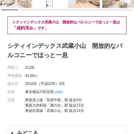
シティインデックス武蔵小山 開放的なバルコニーでほっと一息は
「成約済み」
です。
シティインデックス武蔵小山 開放的なバ
ルコニーでほっと一息
間取り
1LDK
専有面積
43.66㎡
築年月
2010年（平成22年）8月
住所
東京都品川区荏原
[地図]
交通
東急池上線「荏原中延」駅 徒歩9分
東急大井町線「旗の台」駅 徒歩11分
東急目黒線「武蔵小山」駅 徒歩14分
みどころ