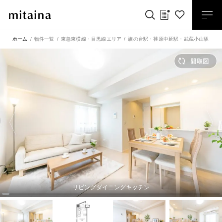
ホーム
物件一覧
東急東横線・目黒線エリア
旗の台駅
・
荏原中延駅
・
武蔵小山駅
シ
リビングダイニングキッチン