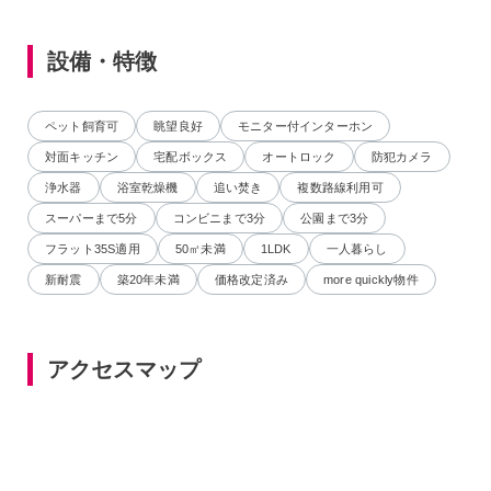
設備・特徴
ペット飼育可
眺望良好
モニター付インターホン
対面キッチン
宅配ボックス
オートロック
防犯カメラ
浄水器
浴室乾燥機
追い焚き
複数路線利用可
スーパーまで5分
コンビニまで3分
公園まで3分
フラット35S適用
50㎡未満
1LDK
一人暮らし
新耐震
築20年未満
価格改定済み
more quickly物件
アクセスマップ