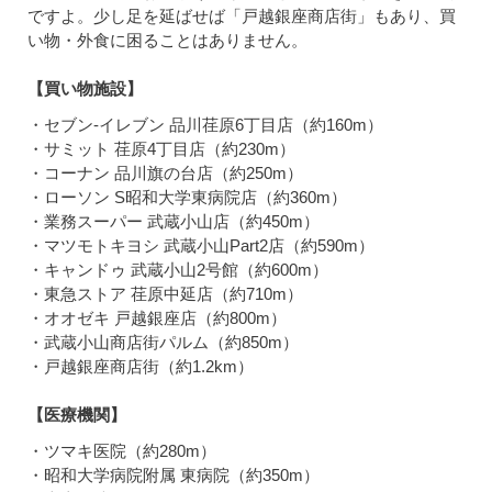
ですよ。少し足を延ばせば「戸越銀座商店街」もあり、買
い物・外食に困ることはありません。
【買い物施設】
・セブン-イレブン 品川荏原6丁目店（約160m）
・サミット 荏原4丁目店（約230m）
・コーナン 品川旗の台店（約250m）
・ローソン S昭和大学東病院店（約360m）
・業務スーパー 武蔵小山店（約450m）
・マツモトキヨシ 武蔵小山Part2店（約590m）
・キャンドゥ 武蔵小山2号館（約600m）
・東急ストア 荏原中延店（約710m）
・オオゼキ 戸越銀座店（約800m）
・武蔵小山商店街パルム（約850m）
・戸越銀座商店街（約1.2km）
【医療機関】
・ツマキ医院（約280m）
・昭和大学病院附属 東病院（約350m）