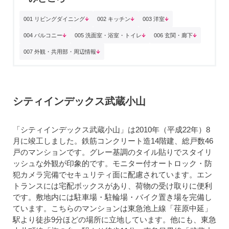
001 リビングダイニング
002 キッチン
003 洋室
004 バルコニー
005 洗面室・浴室・トイレ
006 玄関・廊下
007 外観・共用部・周辺情報
シティインデックス武蔵小山
「シティインデックス武蔵小山」は2010年（平成22年）8
月に竣工しました。鉄筋コンクリート造14階建、総戸数46
戸のマンションです。グレー基調のタイル貼りでスタイリ
ッシュな外観が印象的です。モニター付オートロック・防
犯カメラ完備でセキュリティ面に配慮されています。エン
トランスには宅配ボックスがあり、荷物の受け取りに便利
です。敷地内には駐車場・駐輪場・バイク置き場を完備し
ています。こちらのマンションは東急池上線「荏原中延」
駅より徒歩9分ほどの場所に立地しています。他にも、東急