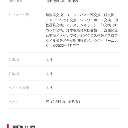
用途地域
商業地域, 準工業地域
リフォーム等
給湯器交換／ユニットバス一部交換（鏡交換、
シャワーヘッド交換、シャワーホース交換、 水
栓器具交換）／システムキッチン一部交換（IH
コンロ交換、浄水機能付水栓交換）／洗面化粧
台交換／トイレ交換／全室クロス張替／フロア
タイル張替／全室照明設置／ハウスクリーニン
グ ※2022年2月完了
駐車場
あり
駐輪場
あり
バイク置き場
あり
ペット
可（2匹以内、規約有）