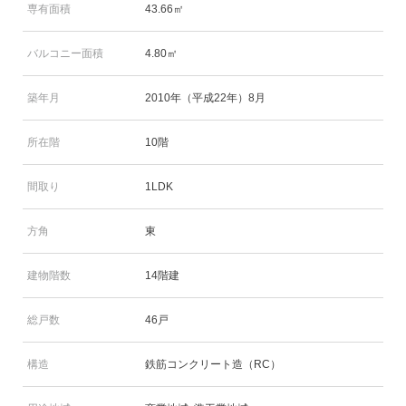
専有面積
43.66㎡
バルコニー面積
4.80㎡
築年月
2010年（平成22年）8月
所在階
10階
間取り
1LDK
方角
東
建物階数
14階建
総戸数
46戸
構造
鉄筋コンクリート造（RC）