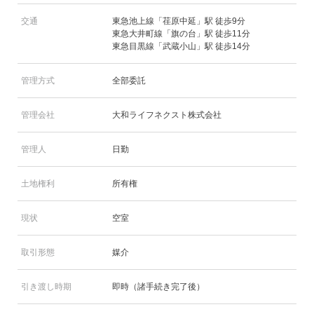
交通
東急池上線「荏原中延」駅 徒歩9分
東急大井町線「旗の台」駅 徒歩11分
東急目黒線「武蔵小山」駅 徒歩14分
管理方式
全部委託
管理会社
大和ライフネクスト株式会社
管理人
日勤
土地権利
所有権
現状
空室
取引形態
媒介
引き渡し時期
即時（諸手続き完了後）