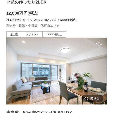
㎡超のゆったり2LDK
12,800万円
(税込)
2LDK+サンルーム+WIC
/
102.77㎡
/
築50年以内
恵比寿・目黒・中目黒・代官山エリア
最上階
メゾネット
LDK15帖以上
表参道 50㎡超のゆとりある1LDK