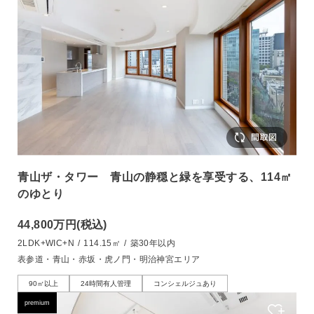
青山ザ・タワー 青山の静穏と緑を享受する、114㎡
のゆとり
44,800万円
(税込)
2LDK+WIC+N
/
114.15㎡
/
築30年以内
表参道・青山・赤坂・虎ノ門・明治神宮エリア
90㎡以上
24時間有人管理
コンシェルジュあり
premium