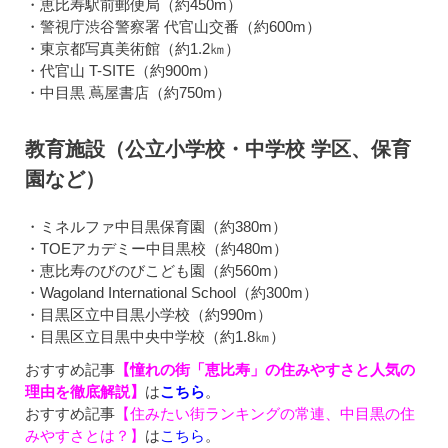
・恵比寿駅前郵便局（約450m）
・警視庁渋谷警察署 代官山交番（約600m）
・東京都写真美術館（約1.2㎞）
・代官山 T-SITE（約900m）
・中目黒 蔦屋書店（約750m）
教育施設（公立小学校・中学校 学区、保育
園など）
・ミネルファ中目黒保育園（約380m）
・TOEアカデミー中目黒校（約480m）
・恵比寿のびのびこども園（約560m）
・Wagoland International School（約300m）
・目黒区立中目黒小学校（約990m）
・目黒区立目黒中央中学校（約1.8㎞）
おすすめ記事
【憧れの街「恵比寿」の住みやすさと人気の
理由を徹底解説】
は
こちら
。
おすすめ記事
【住みたい街ランキングの常連、中目黒の住
みやすさとは？】
は
こちら
。