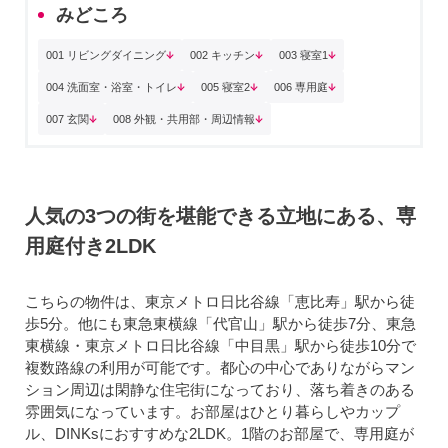
みどころ
001 リビングダイニング
002 キッチン
003 寝室1
004 洗面室・浴室・トイレ
005 寝室2
006 専用庭
007 玄関
008 外観・共用部・周辺情報
人気の3つの街を堪能できる立地にある、専
用庭付き2LDK
こちらの物件は、東京メトロ日比谷線「恵比寿」駅から徒
歩5分。他にも東急東横線「代官山」駅から徒歩7分、東急
東横線・東京メトロ日比谷線「中目黒」駅から徒歩10分で
複数路線の利用が可能です。都心の中心でありながらマン
ション周辺は閑静な住宅街になっており、落ち着きのある
雰囲気になっています。お部屋はひとり暮らしやカップ
ル、DINKsにおすすめな2LDK。1階のお部屋で、専用庭が