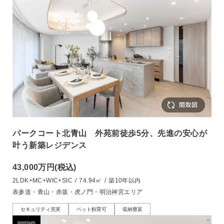
パークコート北青山 外苑前徒歩5分、先進の安心が
叶う新築レジデンス
43,000万円
(税込)
2LDK+MC+WIC+SIC
/
74.94㎡
/
築10年以内
表参道・青山・赤坂・虎ノ門・明治神宮エリア
セキュリティ充実
ペット飼育可
収納豊富
premium