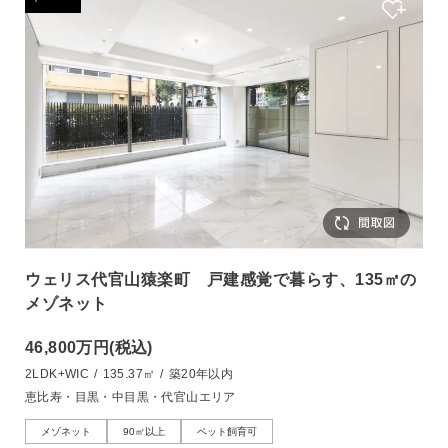
ウェリス代官山猿楽町 戸建感覚で暮らす、135㎡の
メゾネット
46,800万円
(税込)
2LDK+WIC
/
135.37㎡
/
築20年以内
恵比寿・目黒・中目黒・代官山エリア
メゾネット
90㎡以上
ペット飼育可