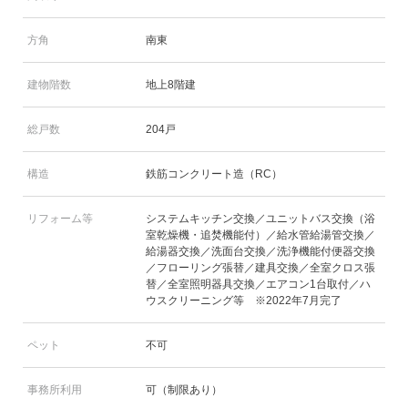
方角
南東
建物階数
地上8階建
総戸数
204戸
構造
鉄筋コンクリート造（RC）
リフォーム等
システムキッチン交換／ユニットバス交換（浴
室乾燥機・追焚機能付）／給水管給湯管交換／
給湯器交換／洗面台交換／洗浄機能付便器交換
／フローリング張替／建具交換／全室クロス張
替／全室照明器具交換／エアコン1台取付／ハ
ウスクリーニング等 ※2022年7月完了
ペット
不可
事務所利用
可（制限あり）