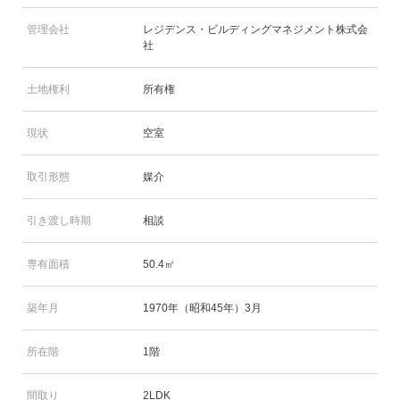
管理会社
レジデンス・ビルディングマネジメント株式会
社
土地権利
所有権
現状
空室
取引形態
媒介
引き渡し時期
相談
専有面積
50.4㎡
築年月
1970年（昭和45年）3月
所在階
1階
間取り
2LDK