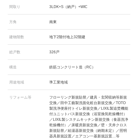
間取り
3LDK+S（納戸）+WIC
方角
南東
建物階数
地下2階付地上32階建
総戸数
326戸
構造
鉄筋コンクリート造（RC）
用途地域
準工業地域
リフォーム等
フローリング新規貼替／建具・玄関収納等新規
交換／田中工藝製洗面化粧台新規交換／TOTO
製洗浄便座付トイレ新規交換／LIXIL製追焚機能
付ユニットバス新規交換（浴室換気乾燥機付）
／LIXIL製システムキッチン新規交換（食器洗浄
乾燥機付）／床暖房新規交換／壁・天井クロス
新規貼替／給湯器新規交換（納期未定）／照明
器具新規設置／エアコン一基新規設置…等