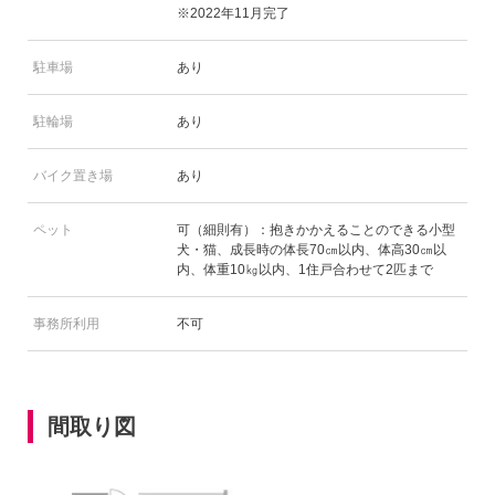
※2022年11月完了
駐車場
あり
駐輪場
あり
バイク置き場
あり
ペット
可（細則有）：抱きかかえることのできる小型
犬・猫、成長時の体長70㎝以内、体高30㎝以
内、体重10㎏以内、1住戸合わせて2匹まで
事務所利用
不可
間取り図