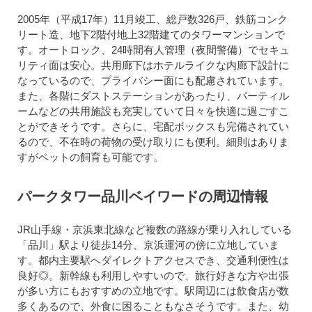
2005年（平成17年）11月竣工、総戸数326戸、鉄筋コンク
リート造、地下2階付地上32階建てのタワーマンションで
す。オートロック、24時間有人管理（夜間警備）でセキュ
リティ面は安心。共用廊下はホテルライクな内廊下設計に
なっているので、プライバシー面にも配慮されています。
また、各階にダストステーションがあったり、パーティル
ームなどの共用施設も充実していて日々を快適に過ごすこ
とができそうです。さらに、宅配ボックスも完備されてい
るので、不在時の荷物の受け取りにも便利。細則はありま
すがペットの飼育も可能です。
パークタワー品川ベイワードの周辺情報
JR山手線・京浜東北線など複数の路線が乗り入れしている
「品川」駅より徒歩14分、京浜運河の傍に立地していま
す。都内主要駅へダイレクトアクセスでき、交通利便性は
良好◎。新幹線も利用しやすいので、旅行好きな方や出張
が多い方にもおすすめの立地です。駅周辺には飲食店が数
多くあるので、外食に困ることもなさそうです。また、幼