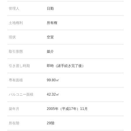
管理人
日勤
土地権利
所有権
現状
空室
取引形態
媒介
引き渡し時期
即時（諸手続き完了後）
専有面積
99.80㎡
バルコニー面積
42.32㎡
築年月
2005年（平成17年）11月
所在階
29階