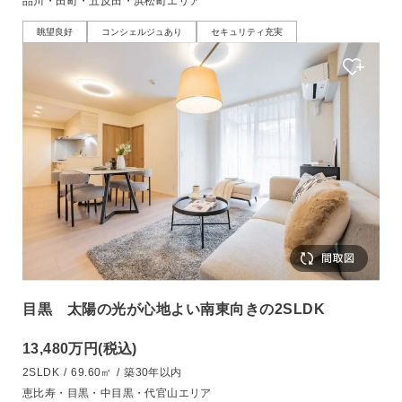
品川・田町・五反田・浜松町エリア
眺望良好
コンシェルジュあり
セキュリティ充実
目黒 太陽の光が心地よい南東向きの2SLDK
13,480万円
(税込)
2SLDK
/
69.60㎡
/
築30年以内
恵比寿・目黒・中目黒・代官山エリア