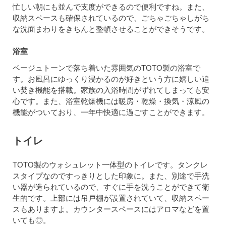
忙しい朝にも並んで支度ができるので便利ですね。また、
収納スペースも確保されているので、ごちゃごちゃしがち
な洗面まわりをきちんと整頓させることができそうです。
浴室
ベージュトーンで落ち着いた雰囲気のTOTO製の浴室で
す。お風呂にゆっくり浸かるのが好きという方に嬉しい追
い焚き機能を搭載。家族の入浴時間がずれてしまっても安
心です。また、浴室乾燥機には暖房・乾燥・換気・涼風の
機能がついており、一年中快適に過ごすことができます。
トイレ
TOTO製のウォシュレット一体型のトイレです。タンクレ
スタイプなのですっきりとした印象に。また、別途で手洗
い器が造られているので、すぐに手を洗うことができて衛
生的です。上部には吊戸棚が設置されていて、収納スペー
スもありますよ。カウンタースペースにはアロマなどを置
いても◎。