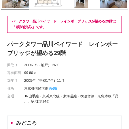
パークタワー品川ベイワード レインボーブリッジが望める29階は
「成約済み」
です。
パークタワー品川ベイワード レインボー
ブリッジが望める29階
間取り
3LDK+S（納戸）+WIC
専有面積
99.80㎡
築年月
2005年（平成17年）11月
住所
東京都港区港南
[地図]
交通
JR山手線・京浜東北線・東海道線・横須賀線・京急本線「品
川」駅 徒歩14分
みどころ