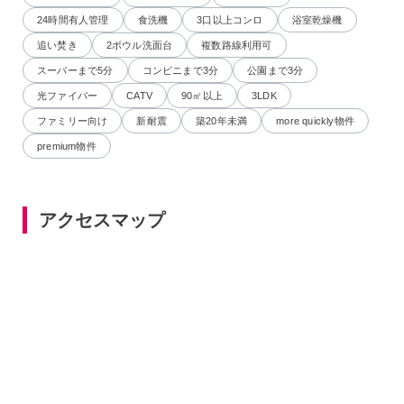
24時間有人管理
食洗機
3口以上コンロ
浴室乾燥機
追い焚き
2ボウル洗面台
複数路線利用可
スーパーまで5分
コンビニまで3分
公園まで3分
光ファイバー
CATV
90㎡以上
3LDK
ファミリー向け
新耐震
築20年未満
more quickly物件
premium物件
アクセスマップ