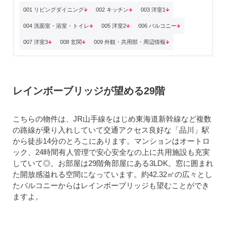
001 リビングダイニング
002 キッチン
003 洋室1
004 洗面室・浴室・トイレ
005 洋室2
006 バルコニー
007 洋室3
008 玄関
009 外観・共用部・周辺情報
レインボーブリッジが望める29階
こちらの物件は、JR山手線をはじめ東海道新幹線など複数
の路線が乗り入れしていて交通アクセス良好な「品川」駅
から徒歩14分のとろこにあります。マンションはオートロ
ック、24時間有人管理で安心安全なの上に共用施設も充実
していて◎。お部屋は29階角部屋にある3LDK。窓に囲まれ
た開放感溢れる空間になっています。約42.32㎡の広々とし
たバルコニーからはレインボーブリッジも望むことができ
ますよ。