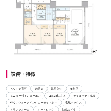
設備・特徴
ペット飼育可
床暖房
眺望良好
角部屋
モニター付インターホン
LDK15帖以上
セキュリティ充実
WIC／ウォークインクローゼットあり
宅配ボックス
トランクルーム
オートロック
防犯カメラ