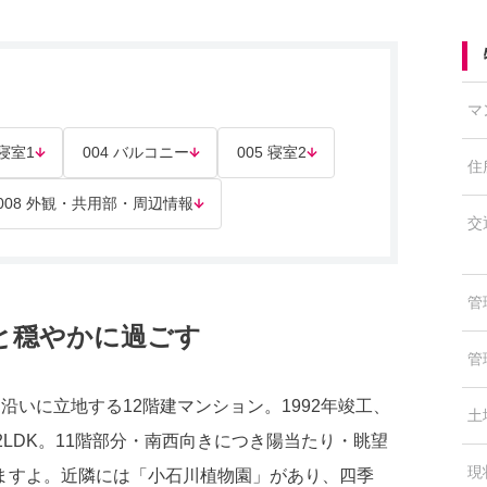
マ
 寝室1
004 バルコニー
005 寝室2
住
008 外観・共用部・周辺情報
交
管
と穏やかに過ごす
管
いに立地する12階建マンション。1992年竣工、
土
LDK。11階部分・南西向きにつき陽当たり・眺望
現
ますよ。近隣には「小石川植物園」があり、四季