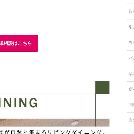
取
引
専
却相談はこちら
バ
築
所
間
方