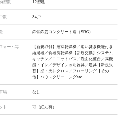
物階数
12階建
戸数
34戸
造
鉄骨鉄筋コンクリート造（SRC）
フォーム等
【新規取付】浴室乾燥機／追い焚き機能付き
給湯器／食器洗乾燥機【新規交換】システム
キッチン／ユニットバス／洗面化粧台／高機
能トイレ／デザイン照明器具／建具【新規張
替】壁・天井クロス／フローリング【その
他】ハウスクリーニングetc…
車場
なし
ット
可（細則有）