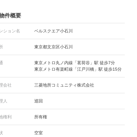
物件概要
ンション名
ベルスクエア小石川
所
東京都文京区小石川
通
東京メトロ丸ノ内線「茗荷谷」駅 徒歩7分
東京メトロ有楽町線「江戸川橋」駅 徒歩15分
理会社
三菱地所コミュニティ株式会社
理人
巡回
地権利
所有権
状
空室