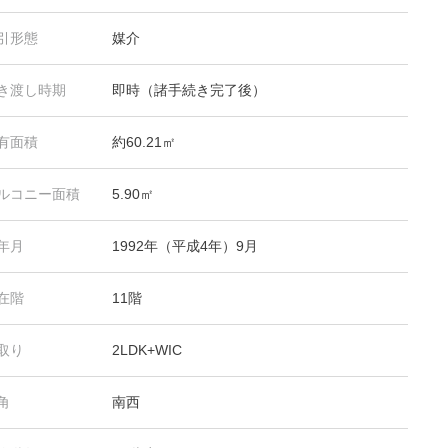
引形態
媒介
き渡し時期
即時（諸手続き完了後）
有面積
約60.21㎡
ルコニー面積
5.90㎡
年月
1992年（平成4年）9月
在階
11階
取り
2LDK+WIC
角
南西