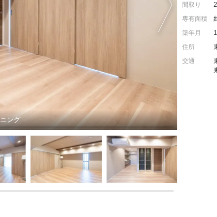
間取り
専有面積
築年月
住所
交通
イニング