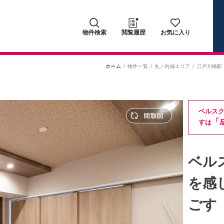
物件検索
閲覧履歴
お気に入り
ホーム
物件一覧
丸ノ内線エリア
江戸川橋駅
ベルス
「
すは
ベル
を感
ごす