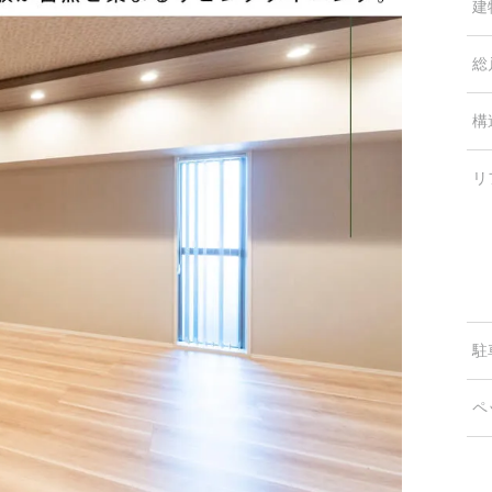
建
総
構
リ
駐
ペ