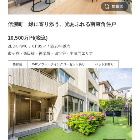
信濃町 緑に寄り添う、光あふれる南東角住戸
10,500万円
(税込)
2LDK+WIC
/
61.05㎡
/
築20年以内
市ヶ谷・飯田橋・神楽坂・四ツ谷・半蔵門エリア
角部屋
WIC／ウォークインクローゼットあり
ペット飼育可