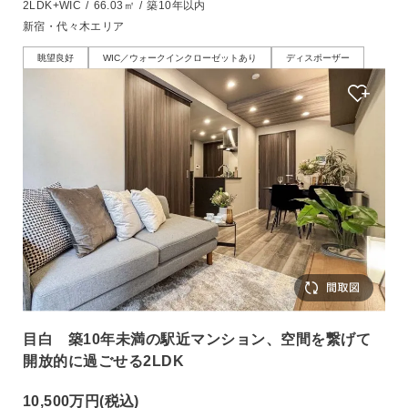
2LDK+WIC
/
66.03㎡
/
築10年以内
新宿・代々木エリア
眺望良好
WIC／ウォークインクローゼットあり
ディスポーザー
目白 築10年未満の駅近マンション、空間を繋げて
開放的に過ごせる2LDK
10,500万円
(税込)