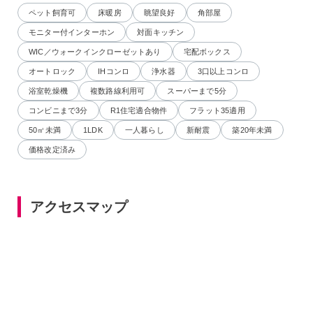
ペット飼育可
床暖房
眺望良好
角部屋
モニター付インターホン
対面キッチン
WIC／ウォークインクローゼットあり
宅配ボックス
オートロック
IHコンロ
浄水器
3口以上コンロ
浴室乾燥機
複数路線利用可
スーパーまで5分
コンビニまで3分
R1住宅適合物件
フラット35適用
50㎡未満
1LDK
一人暮らし
新耐震
築20年未満
価格改定済み
アクセスマップ