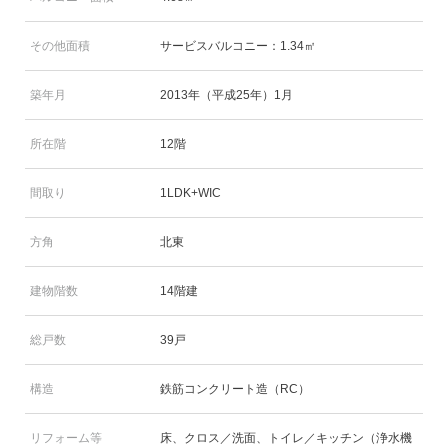
その他面積
サービスバルコニー：1.34㎡
築年月
2013年（平成25年）1月
所在階
12階
間取り
1LDK+WIC
方角
北東
建物階数
14階建
総戸数
39戸
構造
鉄筋コンクリート造（RC）
リフォーム等
床、クロス／洗面、トイレ／キッチン（浄水機