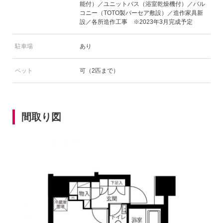
能付）／ユニットバス（浴室乾燥機付）／バル
コニー（TOTO製バーセア敷設）／造作家具新
設／各所造作工事 ※2023年3月完成予定
駐車場
あり
ペット
可（2匹まで）
間取り図