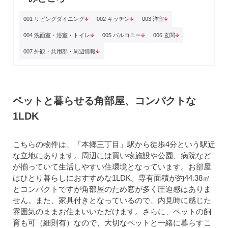
001 リビングダイニング
002 キッチン
003 洋室
004 洗面室・浴室・トイレ
005 バルコニー
006 玄関
007 外観・共用部・周辺情報
ペットと暮らせる角部屋、コンパクトな
1LDK
こちらの物件は、「本郷三丁目」駅から徒歩4分という駅近
な立地にあります。周辺には買い物施設や公園、病院など
が揃っていて生活しやすい住環境となっています。お部屋
はひとり暮らしにおすすめな1LDK。専有面積が約44.38㎡
とコンパクトですが角部屋のため窓が多く圧迫感はありま
せん。また、家具付きとなっているので、内見時に感じた
雰囲気のままお住まいいただけます。さらに、ペットの飼
育も可（細則有）なので、大切なペットと一緒に暮らすこ