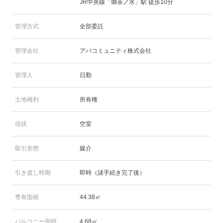
JR中央線「御茶ノ水」駅 徒歩10分
管理方式
全部委託
管理会社
アパコミュニティ株式会社
管理人
日勤
土地権利
所有権
現状
空室
取引形態
媒介
引き渡し時期
即時（諸手続き完了後）
専有面積
44.38㎡
バルコニー面積
4.68㎡