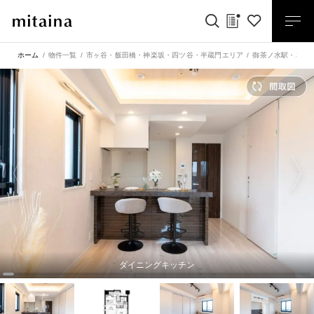
ホーム
物件一覧
市ヶ谷・飯田橋・神楽坂・四ツ谷・半蔵門エリア
御茶ノ水駅
・
本郷
ダイニングキッチン