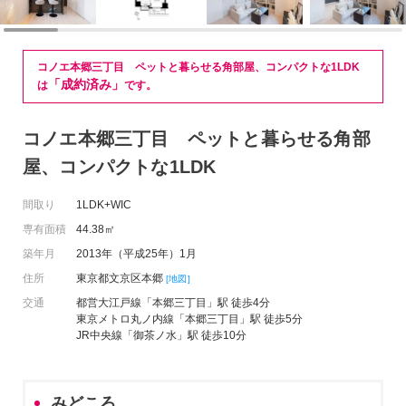
コノエ本郷三丁目 ペットと暮らせる角部屋、コンパクトな1LDK
「成約済み」
は
です。
コノエ本郷三丁目 ペットと暮らせる角部
屋、コンパクトな1LDK
間取り
1LDK+WIC
専有面積
44.38㎡
築年月
2013年（平成25年）1月
住所
東京都文京区本郷
[地図]
交通
都営大江戸線「本郷三丁目」駅 徒歩4分
東京メトロ丸ノ内線「本郷三丁目」駅 徒歩5分
JR中央線「御茶ノ水」駅 徒歩10分
みどころ