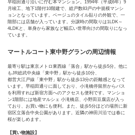
早稲田通り沿いに佇む本マンション。1994年（平成6年）9
月竣工、地下1階付10階建で、総戸数83戸の中規模マンシ
ョンとなっています。ベージュのタイル貼りの外観で、一
階部には店舗が入っています。分譲時の間取りは1LDK～
4LDKと、単身から家族など幅広い世帯向けの間取りになっ
ています。
マートルコート東中野グランの周辺情報
最寄り駅は東京メトロ東西線「落合」駅から徒歩5分。他に
もJR総武中央線「東中野」駅から徒歩10分、
都営大江戸線「東中野」駅から徒歩13分の距離感となって
います。早稲田通りに面しており、小滝橋停留所からバス
を利用すれば新宿方面へのアクセスも便利です。マンショ
ン1階部には地産マルシェ 小滝橋店、小野田豆腐店が入っ
ており、お買い物にも便利。また、徒歩5分ほどの場所に新
宿区立落合中央公園があります。近隣の神田川沿では春に
桜が楽しめます。
【買い物施設】