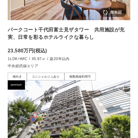
パークコート千代田富士見ザタワー 共用施設が充
実、日常を彩るホテルライクな暮らし
23,580万円
(税込)
1LDK+WIC
/
45.97㎡
/
築20年以内
中央総武線エリア
南向き
コンシェルジュあり
複数路線利用可
premium