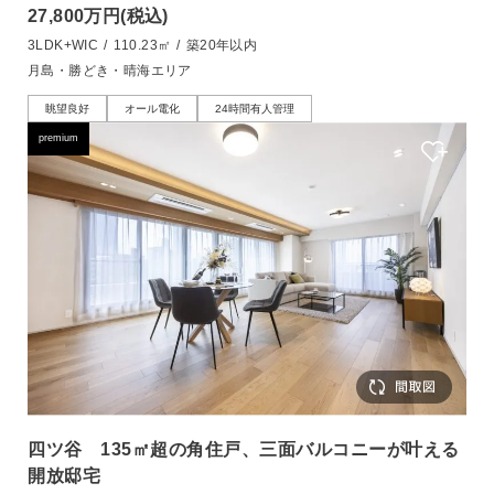
27,800万円
(税込)
3LDK+WIC
/
110.23㎡
/
築20年以内
月島・勝どき・晴海エリア
眺望良好
オール電化
24時間有人管理
premium
四ツ谷 135㎡超の角住戸、三面バルコニーが叶える
開放邸宅