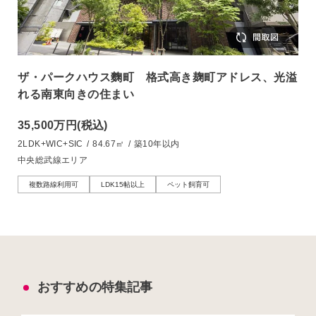
ザ・パークハウス麴町 格式高き麹町アドレス、光溢
れる南東向きの住まい
35,500万円
(税込)
2LDK+WIC+SIC
/
84.67㎡
/
築10年以内
中央総武線エリア
複数路線利用可
LDK15帖以上
ペット飼育可
おすすめの特集記事