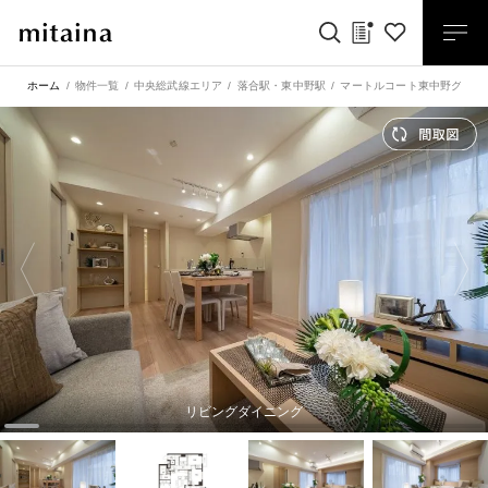
ホーム
物件一覧
中央総武線エリア
落合駅
・
東中野駅
マートルコート東中野グラン
リビングダイニング