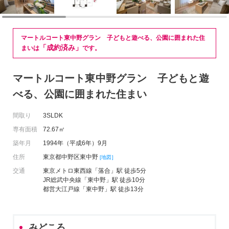
マートルコート東中野グラン 子どもと遊べる、公園に囲まれた住
「成約済み」
まいは
です。
マートルコート東中野グラン 子どもと遊
べる、公園に囲まれた住まい
間取り
3SLDK
専有面積
72.67㎡
築年月
1994年（平成6年）9月
住所
東京都中野区東中野
[地図]
交通
東京メトロ東西線「落合」駅 徒歩5分
JR総武中央線「東中野」駅 徒歩10分
都営大江戸線「東中野」駅 徒歩13分
みどころ