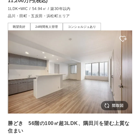
11,200万円
(税込)
1LDK+WIC
/
54.94㎡
/
築30年以内
品川・田町・五反田・浜松町エリア
眺望良好
24時間有人管理
コンシェルジュあり
勝どき 56階の100㎡超3LDK、隅田川を望む上質な
住まい