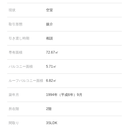
現状
空室
取引形態
媒介
引き渡し時期
相談
専有面積
72.67㎡
バルコニー面積
5.71㎡
ルーフバルコニー面積
6.82㎡
築年月
1994年（平成6年）9月
所在階
2階
間取り
3SLDK