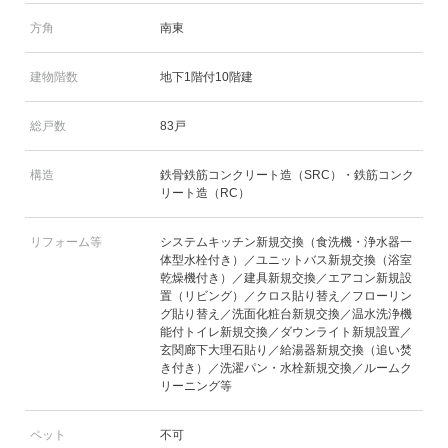
方角
南東
建物階数
地下1階付10階建
総戸数
83戸
構造
鉄骨鉄筋コンクリート造（SRC）・鉄筋コンク
リート造（RC）
リフォーム等
システムキッチン新規交換（食洗機・浄水器一
体型水栓付き）／ユニットバス新規交換（浴室
乾燥機付き）／建具新規交換／エアコン新規設
置（リビング）／クロス貼り替え／フローリン
グ貼り替え／洗面化粧台新規交換／温水洗浄機
能付トイレ新規交換／ダウンライト新規設置／
玄関廊下大理石貼り／給湯器新規交換（追い焚
き付き）／洗濯パン・水栓新規交換／ルームク
リーニング等
ペット
不可