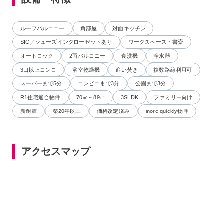
ルーフバルコニー
角部屋
対面キッチン
SIC／シューズインクローゼットあり
ワークスペース・書斎
オートロック
2面バルコニー
食洗機
浄水器
3口以上コンロ
浴室乾燥機
追い焚き
複数路線利用可
スーパーまで5分
コンビニまで3分
公園まで3分
R1住宅適合物件
70㎡～89㎡
3SLDK
ファミリー向け
新耐震
築20年以上
価格改定済み
more quickly物件
アクセスマップ