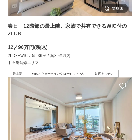
春日 12階部の最上階、家族で共有できるWIC付の
2LDK
12,490万円
(税込)
2LDK+WIC
/
55.36㎡
/
築30年以内
中央総武線エリア
最上階
WIC／ウォークインクローゼットあり
対面キッチン